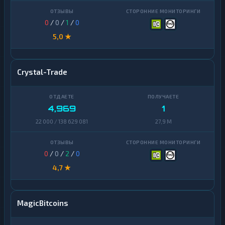
0
/
0
/
1
/
0
5,0 ★
Crystal-Trade
4,969
1
22 000 / 138 629 081
27,9 M
0
/
0
/
2
/
0
4,7 ★
MagicBitcoins