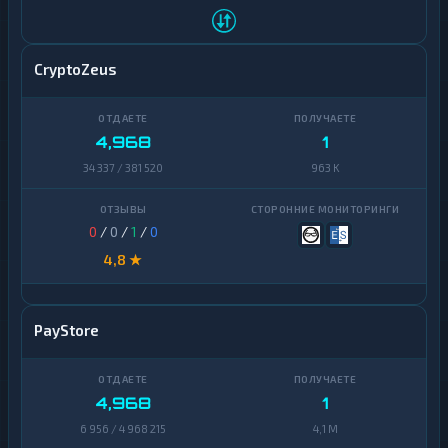
CryptoZeus
4,968
1
34 337 / 381 520
963 K
0
/
0
/
1
/
0
4,8 ★
PayStore
4,968
1
6 956 / 4 968 215
4,1 M