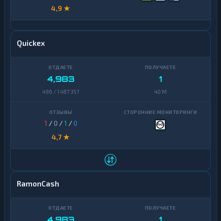
4,9 ★
Quickex
4,983
1
496 / 1 487 357
40 M
1
/
0
/
1
/
0
4,7 ★
RamonCash
4,983
1