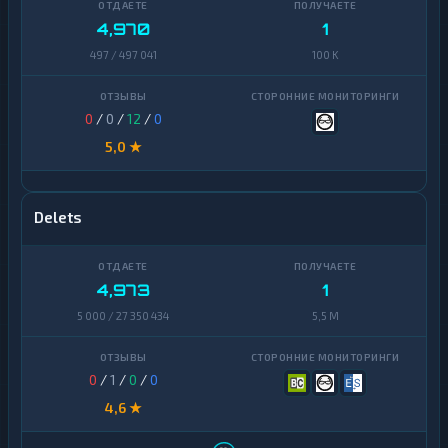
4,970
1
497 / 497 041
100 K
0
/
0
/
12
/
0
5,0 ★
Delets
4,973
1
5 000 / 27 350 434
5,5 M
0
/
1
/
0
/
0
4,6 ★