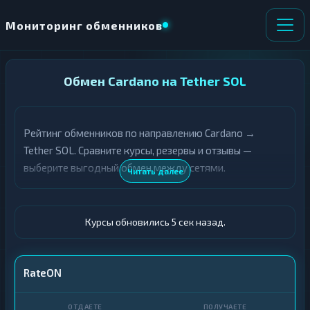
Мониторинг обменников
НАПРАВЛЕНИЕ
Обмен Cardano на Tether SOL
×
ОБМЕНА
Рейтинг обменников по направлению Cardano →
★ ИЗБРАННОЕ
ВСЕ РАЗДЕЛЫ
Tether SOL. Сравните курсы, резервы и отзывы —
выберите выгодный обмен между сетями.
О
П
Читать далее
Т
О
Д
Л
А
У
Ё
Ч
Курсы обновились 6 сек назад.
Т
А
Е
Е
Т
ADA
RateON
Е
USDT SOL