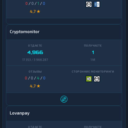
0
/
0
/
1
/
0
4,7 ★
Cryptomonitor
4,966
1
17 353 / 3 966 287
1 M
0
/
0
/
4
/
0
4,7 ★
Lovanpay