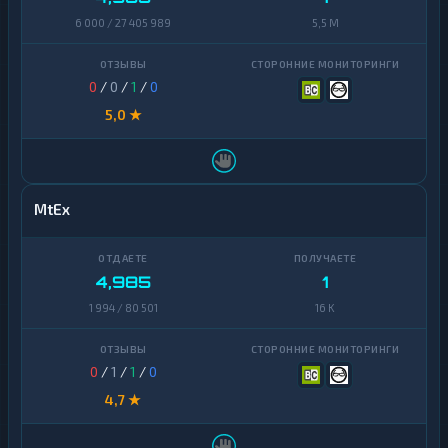
6 000 / 27 405 989
5,5 M
0
/
0
/
1
/
0
5,0 ★
MtEx
4,985
1
1 994 / 80 501
16 K
0
/
1
/
1
/
0
4,7 ★