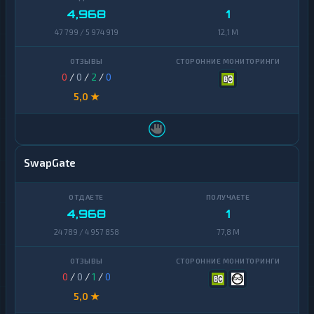
4,968
1
47 799 / 5 974 919
12,1 M
0
/
0
/
2
/
0
5,0 ★
SwapGate
4,968
1
24 789 / 4 957 858
77,8 M
0
/
0
/
1
/
0
5,0 ★