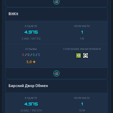
BitKit
4,975
1
2 488 / 497 512
1 M
0
/
0
/
0
/
0
5,0 ★
Барский Двор Обмен
4,975
1
24 882 / 995 074
10 M