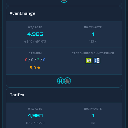
AvanChange
4,985
1
4 940 / 494 013
123 K
0
/
0
/
2
/
0
5,0 ★
Tarifex
4,987
1
148 / 618 279
1 M