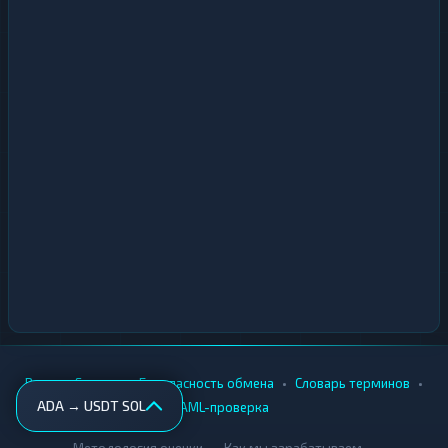
•
•
•
•
Вики
Города
Безопасность обмена
Словарь терминов
ADA → USDT SOL
AML-проверка
•
•
Методология оценки
Как мы зарабатываем