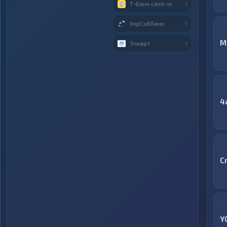
Т-Банк cash-in
1
УкрСиббанк
1
М
Элкарт
1
4
C
Y