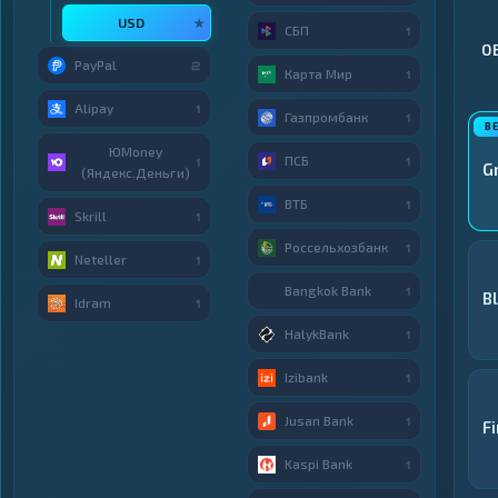
USD
★
СБП
1
О
PayPal
2
Карта Мир
1
Alipay
1
Газпромбанк
1
ЮMoney
ПСБ
1
1
G
(Яндекс.Деньги)
ВТБ
1
Skrill
1
Россельхозбанк
1
Neteller
1
Bangkok Bank
1
B
Idram
1
HalykBank
1
Izibank
1
Jusan Bank
1
F
Kaspi Bank
1