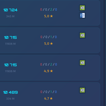
0
/
0
/
2
/
0
10 724
5,0 ★
345 M
0
/
0
/
1
/
0
10 715
5,0 ★
11906 M
0
/
0
/
2
/
0
10 715
4,9 ★
11906 M
0
/
0
/
1
/
0
10 489
4,7 ★
334 M