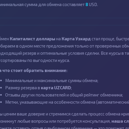
инимальная сумма для обмена составляет
8
USD.
бмен
Капиталист доллары
на
Карта Узкард
стал проще, быстр
обираем в одном месте предложения только от проверенных обме
одходящий резерв и оптимальные условия сделки. Все курсы в та
тсортированы по выгодности курса.
а что стоит обратить внимание:
Минимальные и максимальные суммы обмена;
Размер резерва в
карта UZCARD
;
Отзывы других пользователей и общий рейтинг обменника;
Метки, указывающие на особенности обмена (автоматический 
ы ценим ваше доверие и стремимся сделать процесс обмена кри
озникнут любые вопросы или потребуется консультация,
наша с
ожете оставить отзыв о выбранном обменнике — это поможет др