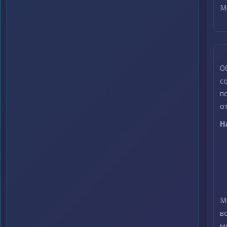
М
О
с
п
о
Н
М
в
м