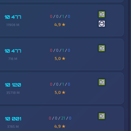
0
/
0
/
1
/
0
10 477
4,9 ★
11906 M
0
/
0
/
1
/
0
10 477
5,0 ★
716 M
0
/
0
/
1
/
0
10 120
5,0 ★
35718 M
0
/
0
/
21
/
0
10 001
4,9 ★
3765 M