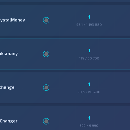
1
rystalMoney
68,1 / 1 193 880
1
aksmany
114 / 60 700
1
change
70,6 / 60 400
1
Changer
369 / 9 990