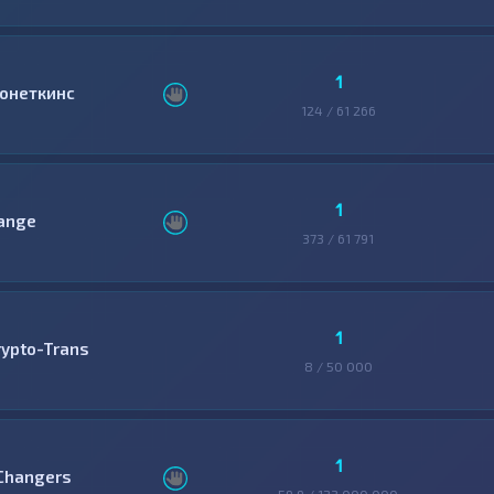
1
онеткинс
124 / 61 266
1
ange
373 / 61 791
1
rypto-Trans
8 / 50 000
1
Changers