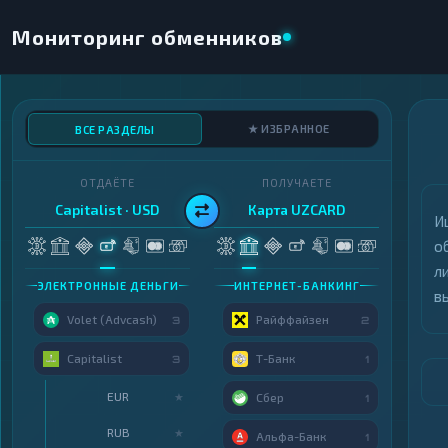
Мониторинг обменников
★ ИЗБРАННОЕ
ВСЕ РАЗДЕЛЫ
ОТДАЁТЕ
ПОЛУЧАЕТЕ
Capitalist · USD
Карта UZCARD
И
о
л
ЭЛЕКТРОННЫЕ ДЕНЬГИ
ИНТЕРНЕТ-БАНКИНГ
в
Volet (Advcash)
Райффайзен
3
2
Capitalist
Т-Банк
3
1
EUR
★
Сбер
1
RUB
★
Альфа-Банк
1