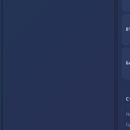
B
Б
С
Н
С