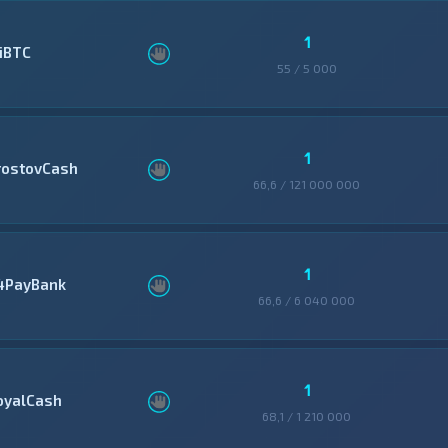
1
ziBTC
55 / 5 000
1
rostovCash
66,6 / 121 000 000
1
4PayBank
66,6 / 6 040 000
1
oyalCash
68,1 / 1 210 000