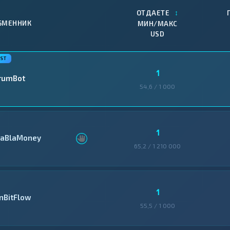
↕
ОТДАЕТЕ
БМЕННИК
МИН/МАКС
USD
1
rumBot
54,6 / 1 000
1
laBlaMoney
65,2 / 1 210 000
1
inBitFlow
55,5 / 1 000