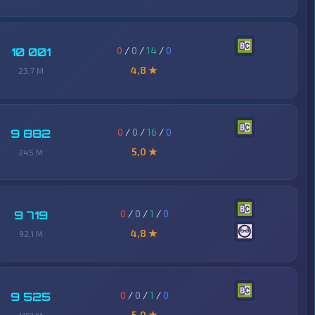
0
/
0
/
14
/
0
10 001
4,8 ★
23,7 M
0
/
0
/
16
/
0
9 882
5,0 ★
245 M
0
/
0
/
1
/
0
9 719
4,8 ★
92,1 M
0
/
0
/
1
/
0
9 525
5,0 ★