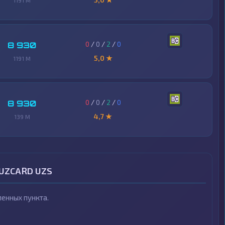
1191 M
0
/
0
/
2
/
0
8 930
5,0 ★
1191 M
0
/
0
/
2
/
0
8 930
4,7 ★
139 M
а UZCARD UZS
енных пункта.