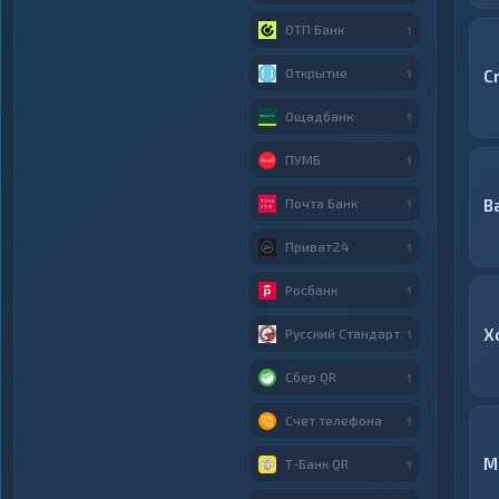
ОТП Банк
1
Открытие
C
1
Ощадбанк
1
ПУМБ
1
Почта Банк
B
1
Приват24
1
Росбанк
1
X
Русский Стандарт
1
Сбер QR
1
Счет телефона
1
M
Т-Банк QR
1