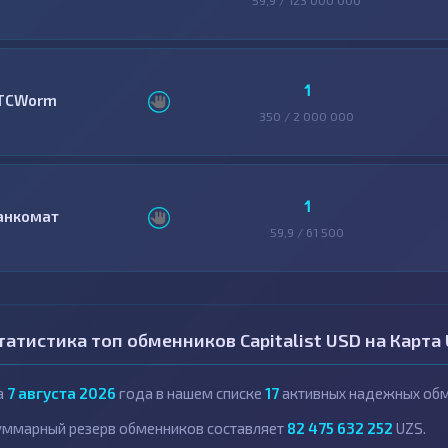
59,9 / 123 000 000
1
TCWorm
350 / 2 000 000
1
анкомат
59,9 / 61 500
татистика топ обменников Capitalist USD на Карт
а
7 августа 2026
года в нашем списке
17
активных надежных обм
уммарный резерв обменников составляет
82 475 632 252
UZS.