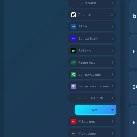
Ozon Банк
1
Revolut
2
i
SEPA
1
Sense Bank
1
А-Банк
1
P
Авангард
1
Беларусбанк
1
Евразийский банк
2
1
Карта UZCARD
1
UZS
★
МТС Банк
1
R
Монобанк
1