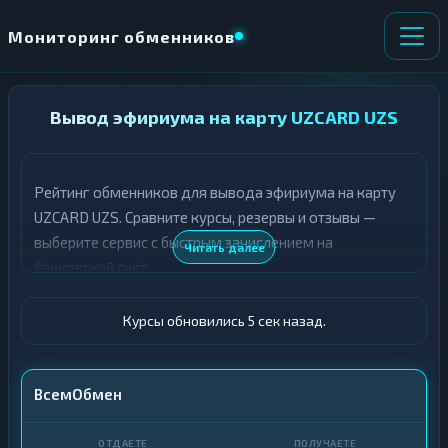
Мониторинг обменников
НАПРАВЛЕНИЕ
Вывод эфириума на карту UZCARD UZS
×
ОБМЕНА
Рейтинг обменников для вывода эфириума на карту
★ ИЗБРАННОЕ
ВСЕ РАЗДЕЛЫ
UZCARD UZS. Сравните курсы, резервы и отзывы —
выберите сервис с быстрым зачислением на
О
П
Читать далее
Т
О
банковский счёт.
Д
Л
А
У
Ё
Ч
Курсы обновились 6 сек назад.
Т
А
Е
Е
Т
ETH
ВсемОбмен
Е
Карта UZCARD