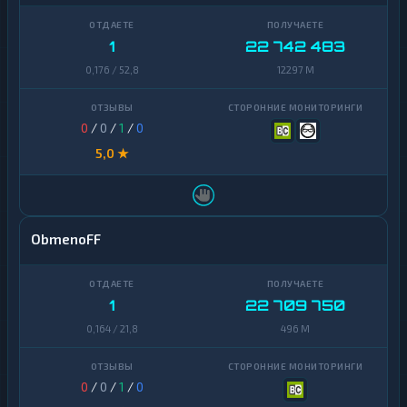
1
22 742 483
0,176 / 52,8
12297 M
0
/
0
/
1
/
0
5,0 ★
ObmenoFF
1
22 709 750
0,164 / 21,8
496 M
0
/
0
/
1
/
0