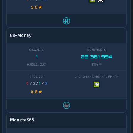
5,0 ★
Ex-Money
1
22 361 994
0,0522 / 2,61
1194 M
0
/
0
/
1
/
0
4,8 ★
Moneta365