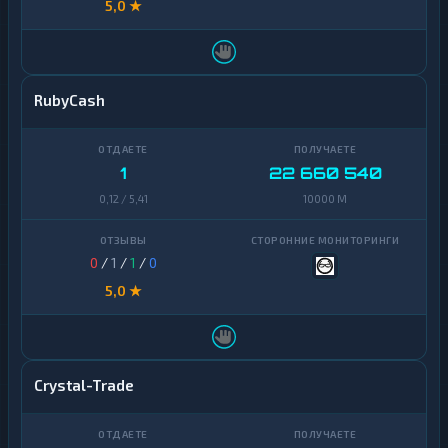
5,0 ★
RubyCash
1
22 660 540
0,12 / 5,41
10000 M
0
/
1
/
1
/
0
5,0 ★
Crystal-Trade