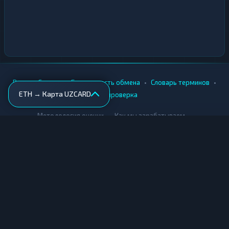
•
•
•
•
Вики
Города
Безопасность обмена
Словарь терминов
ETH → Карта UZCARD
AML-проверка
•
•
Методология оценки
Как мы зарабатываем
Для обменников
Купить крипту
Продать крипту
Купить за рубли