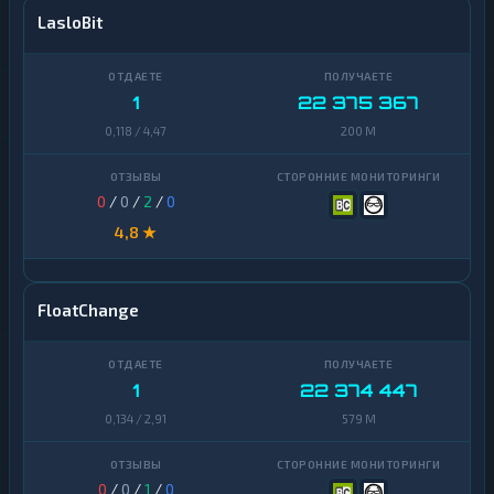
LasloBit
1
22 375 367
0,118 / 4,47
200 M
0
/
0
/
2
/
0
4,8 ★
FloatChange
1
22 374 447
0,134 / 2,91
579 M
0
/
0
/
1
/
0