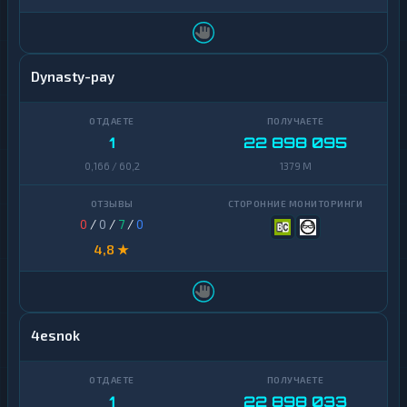
Dynasty-pay
1
22 898 095
0,166 / 60,2
1379 M
0
/
0
/
7
/
0
4,8 ★
4esnok
1
22 898 033