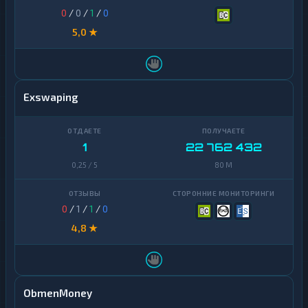
0
/
0
/
1
/
0
5,0 ★
Exswaping
1
22 762 432
0,25 / 5
80 M
0
/
1
/
1
/
0
4,8 ★
ObmenMoney