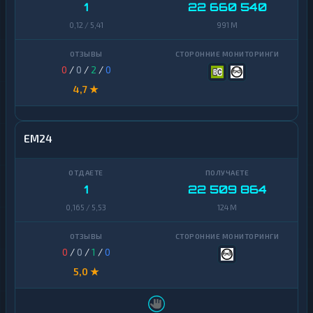
1
22 660 540
0,12 / 5,41
991 M
0
/
0
/
2
/
0
4,7 ★
EM24
1
22 509 864
0,165 / 5,53
124 M
0
/
0
/
1
/
0
5,0 ★