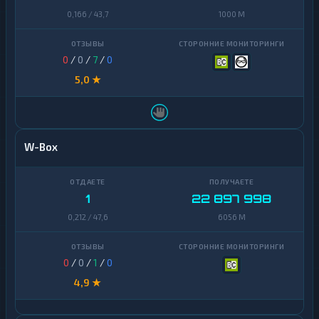
0,166 / 43,7
1000 M
0
/
0
/
7
/
0
5,0 ★
W-Box
1
22 897 998
0,212 / 47,6
6056 M
0
/
0
/
1
/
0
4,9 ★