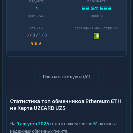
1
22 311 529
0,109 / 54,5
11800 M
0
/
0
/
1
/
0
4,8 ★
Показать все курсы (
61
)
Статистика топ обменников Ethereum ETH
на Карта UZCARD UZS
На
9 августа 2026
года в нашем списке
61
активных
надежных обменных пункта.