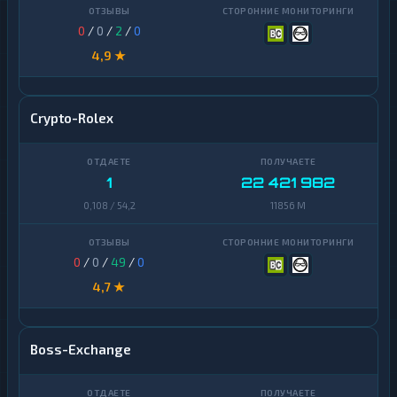
0
/
0
/
2
/
0
4,9 ★
Crypto-Rolex
1
22 421 982
0,108 / 54,2
11856 M
0
/
0
/
49
/
0
4,7 ★
Boss-Exchange