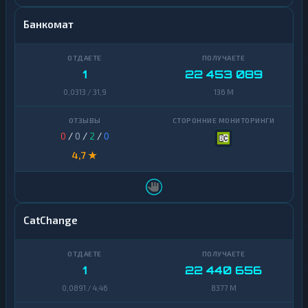
Банкомат
1
22 453 089
0,0313 / 31,9
136 M
0
/
0
/
2
/
0
4,7 ★
CatChange
1
22 440 656
0,0891 / 4,46
8377 M