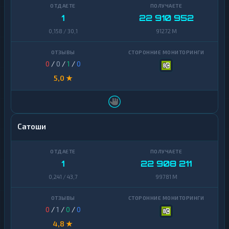
Uniswap
1
1
22 910 952
0,158 / 30,1
91272 M
VeChain
1
Waves
1
0
/
0
/
1
/
0
Yearn
1
5,0 ★
Finance
Zcash
1
Сатоши
1
22 908 211
0,241 / 43,7
99781 M
0
/
1
/
0
/
0
4,8 ★