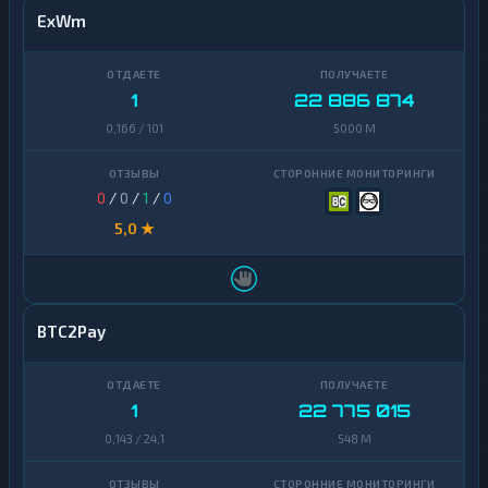
ExWm
1
22 886 874
0,166 / 101
5000 M
0
/
0
/
1
/
0
5,0 ★
BTC2Pay
1
22 775 015
0,143 / 24,1
548 M