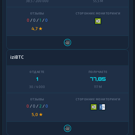
38,5 / 200 000
55,5 M
0
/
0
/
1
/
0
4,7 ★
iziBTC
1
77,85
30 / 4 000
117 M
0
/
0
/
2
/
0
5,0 ★