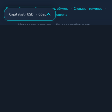
•
•
•
•
Вики
Города
Безопасность обмена
Словарь терминов
Capitalist · USD → Сбер
AML-проверка
•
•
Методология оценки
Как мы зарабатываем
Для обменников
Купить крипту
Продать крипту
Купить за рубли
Продать за рубли
© Мониторинг обменников — 2026
|
|
|
Условия использования
Конфиденциальность
Cookies