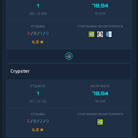
1
78,54
382 / 6 366
97,9 M
0
/
0
/
1
/
0
4,8 ★
Crypster
1
78,54
127 / 12 732
16,9 M
0
/
0
/
2
/
0
4,8 ★