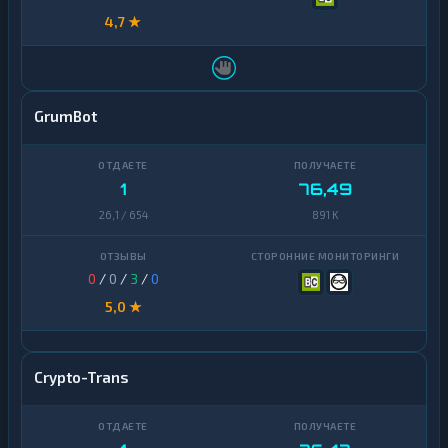
4,7 ★
GrumBot
1
76,49
26,1 / 654
891 K
0
/
0
/
3
/
0
5,0 ★
Crypto-Trans