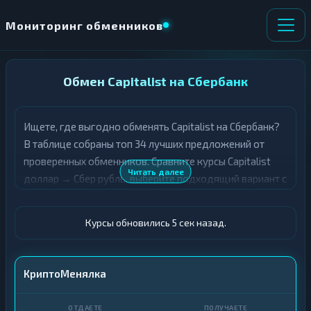
Мониторинг обменников
НАПРАВЛЕНИЕ
Обмен Capitalist на Сбербанк
×
ОБМЕНА
Ищете, где выгодно обменять Capitalist на Сбербанк?
★ ИЗБРАННОЕ
ВСЕ РАЗДЕЛЫ
В таблице собраны топ 34 лучших предложений от
проверенных обменников. Сравните курсы Capitalist
О
П
Читать далее
доллар → Сбер рубль, выберите подходящий вариант с
Т
О
Д
учётом резерва и лимитов, и совершите обмен быстро
Л
А
У
и безопасно. Все обменные пункты прошли модерацию
Ё
Ч
Курсы обновились 5 сек назад.
и отображаются с учётом выгодности курса.
Т
А
Е
Е
Т
Capitalist · USD
КриптоМенялка
Е
Сбер