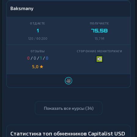
Baksmany
1
75,58
120 / 60 200
15,7 M
0
/
0
/
1
/
0
5,0 ★
Показать все курсы (
34
)
Статистика топ обменников Capitalist USD