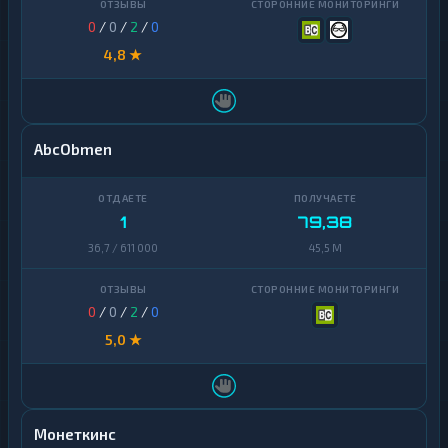
Банк
1
QR
0
/
0
/
2
/
0
4,8 ★
Т-
Банк
1
cash-
in
УкрСиббанк
1
AbcObmen
Элкарт
1
1
79,38
36,7 / 611 000
45,5 M
0
/
0
/
2
/
0
5,0 ★
Монеткинс