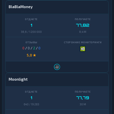
BlaBlaMoney
1
77,82
38,6 / 1 200 000
8,4 M
0
/
0
/
2
/
0
5,0 ★
Moonlight
1
77,79
643 / 19 283
30 M