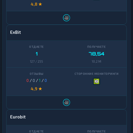
4,8 ★
ExBit
1
78,54
127 / 255
10,2 M
0
/
0
/
1
/
0
4,9 ★
Eurobit