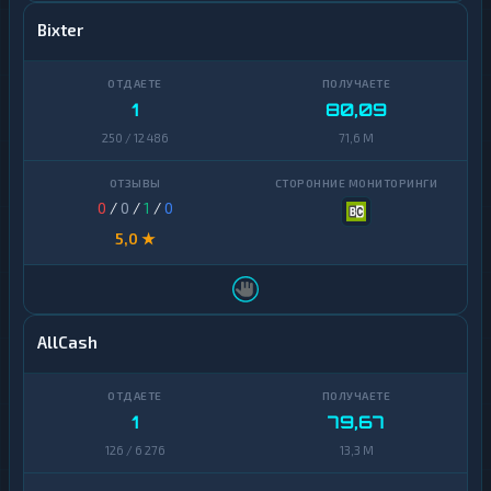
Bixter
Открытие
1
Ощадбанк
1
1
80,09
ПУМБ
1
250 / 12 486
71,6 M
Почта
1
Банк
0
/
0
/
1
/
0
Приват24
1
5,0 ★
Росбанк
1
Русский
1
Стандарт
AllCash
Сбер
1
QR
Счет
1
79,67
1
телефона
126 / 6 276
13,3 M
Т-