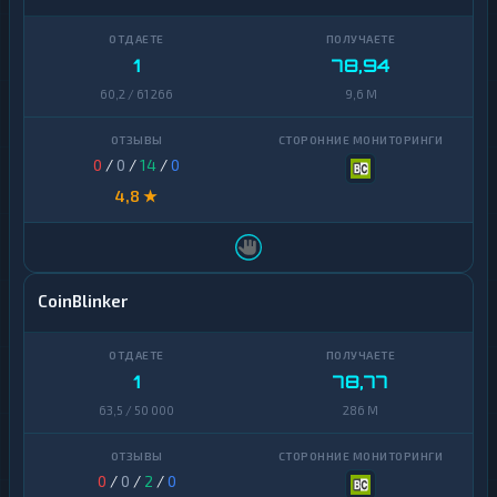
1
78,94
60,2 / 61 266
9,6 M
0
/
0
/
14
/
0
4,8 ★
CoinBlinker
1
78,77
63,5 / 50 000
286 M
0
/
0
/
2
/
0