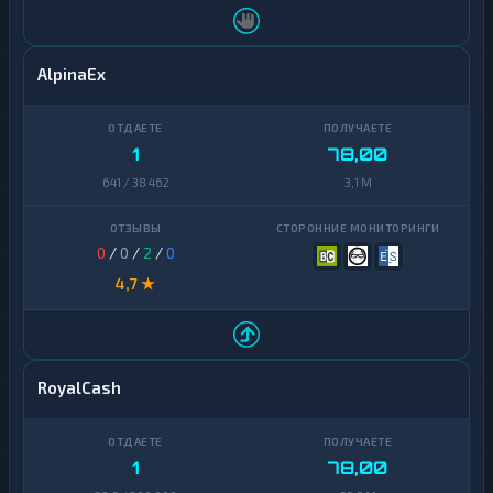
AlpinaEx
1
78,00
641 / 38 462
3,1 M
0
/
0
/
2
/
0
4,7 ★
RoyalCash
1
78,00