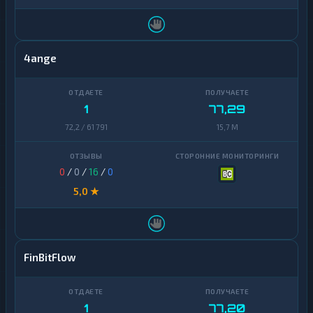
4ange
1
77,29
72,2 / 61 791
15,7 M
0
/
0
/
16
/
0
5,0 ★
FinBitFlow
1
77,20