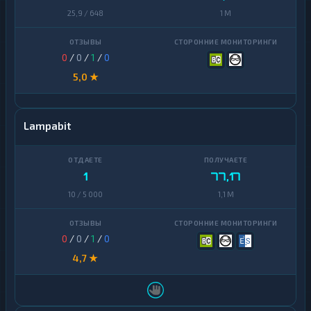
25,9 / 648
1 M
0
/
0
/
1
/
0
5,0 ★
Lampabit
1
77,17
10 / 5 000
1,1 M
0
/
0
/
1
/
0
4,7 ★