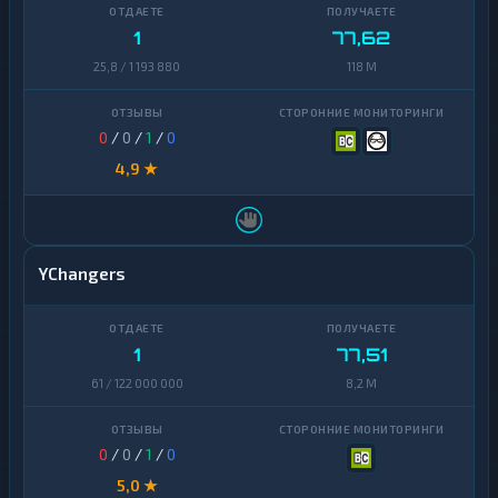
1
77,62
25,8 / 1 193 880
118 M
0
/
0
/
1
/
0
4,9 ★
YChangers
1
77,51
61 / 122 000 000
8,2 M
0
/
0
/
1
/
0
5,0 ★