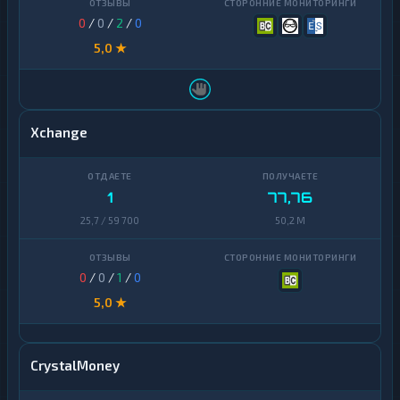
0
/
0
/
2
/
0
5,0 ★
Xchange
1
77,76
25,7 / 59 700
50,2 M
0
/
0
/
1
/
0
5,0 ★
CrystalMoney