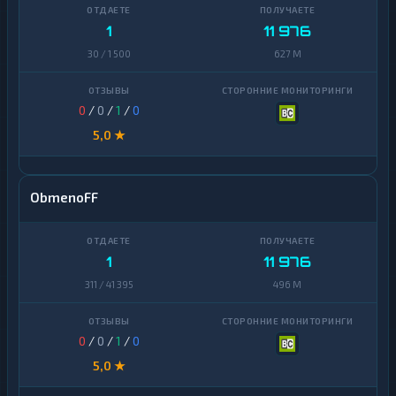
Ontology
1
1
11 976
PancakeSwap
30 / 1 500
627 M
1
CAKE
Pax
1
0
/
0
/
1
/
0
Dollar
5,0 ★
Pepe
1
Polkadot
1
ObmenoFF
Polygon
1
Qtum
1
1
11 976
Ravencoin
1
311 / 41 395
496 M
Shiba
2
Stellar
0
/
0
/
1
/
0
1
5,0 ★
Sui
1