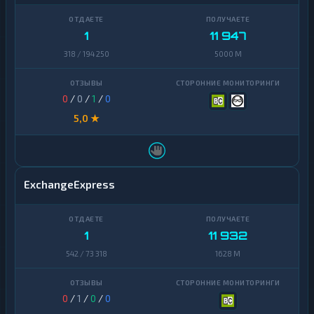
1
11 947
318 / 194 250
5000 M
0
/
0
/
1
/
0
5,0 ★
ExchangeExpress
1
11 932
542 / 73 318
1628 M
0
/
1
/
0
/
0