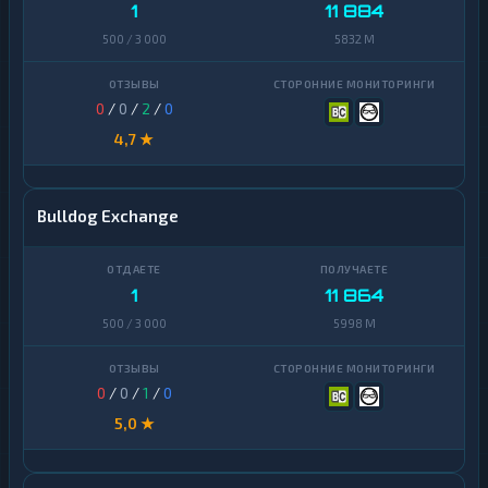
1
11 884
500 / 3 000
5832 M
0
/
0
/
2
/
0
4,7 ★
Bulldog Exchange
1
11 864
500 / 3 000
5998 M
0
/
0
/
1
/
0
5,0 ★