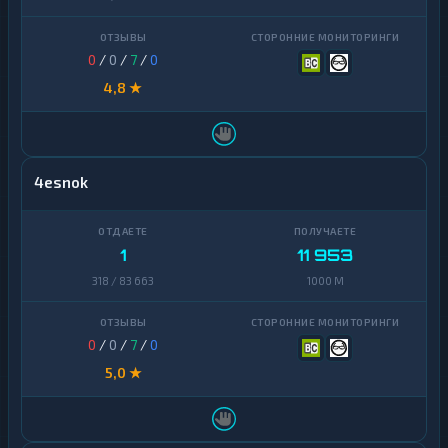
0
/
0
/
7
/
0
4,8 ★
4esnok
1
11 953
318 / 83 663
1000 M
0
/
0
/
7
/
0
5,0 ★