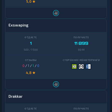
5,0 ★
Exswaping
1
11 899
500 / 1 500
80 M
0
/
1
/
1
/
0
4,8 ★
Drakkar