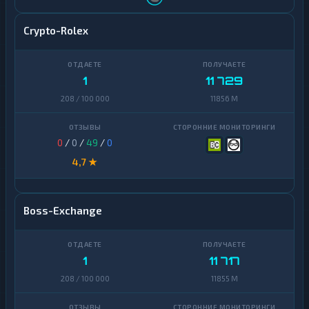
Crypto-Rolex
1
11 729
208 / 100 000
11856 M
0
/
0
/
49
/
0
4,7 ★
Boss-Exchange
1
11 717
208 / 100 000
11855 M