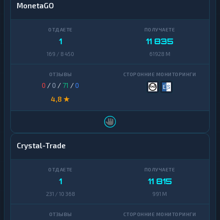
MonetaGO
1
11 835
169 / 8 450
61928 M
0
/
0
/
71
/
0
4,8 ★
Crystal-Trade
1
11 815
231 / 10 368
991 M