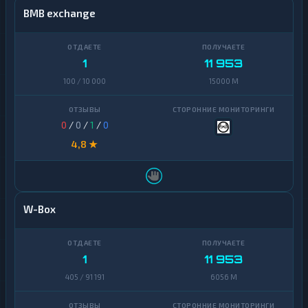
BMB exchange
1
11 953
100 / 10 000
15000 M
0
/
0
/
1
/
0
4,8 ★
W-Box
1
11 953
405 / 91 191
6056 M