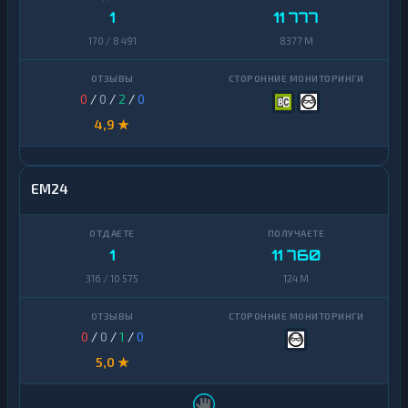
1
11 777
170 / 8 491
8377 M
0
/
0
/
2
/
0
4,9 ★
EM24
1
11 760
316 / 10 575
124 M
0
/
0
/
1
/
0
5,0 ★