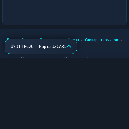
•
•
•
•
Вики
Города
Безопасность обмена
Словарь терминов
USDT TRC20 → Карта UZCARD
AML-проверка
•
•
Методология оценки
Как мы зарабатываем
Для обменников
Купить крипту
Продать крипту
Купить за рубли
Продать за рубли