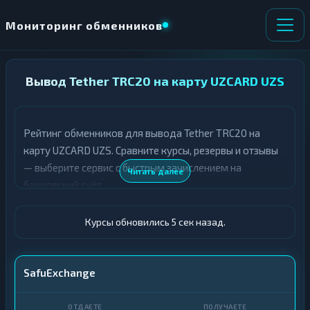
Мониторинг обменников
НАПРАВЛЕНИЕ
Вывод Tether TRC20 на карту UZCARD UZS
×
ОБМЕНА
Рейтинг обменников для вывода Tether TRC20 на
★ ИЗБРАННОЕ
ВСЕ РАЗДЕЛЫ
карту UZCARD UZS. Сравните курсы, резервы и отзывы
— выберите сервис с быстрым зачислением на
О
П
Читать далее
Т
О
банковский счёт.
Д
Л
А
У
Ё
Ч
Курсы обновились 6 сек назад.
Т
А
Е
Е
Т
USDT TRC20
SafuExchange
Е
Карта UZCARD