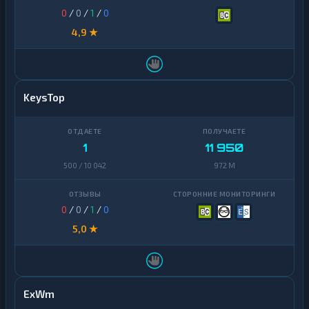
0
/
0
/
1
/
0
4,9 ★
KeysTop
1
11 950
500 / 10 042
972 M
0
/
0
/
1
/
0
5,0 ★
ExWm