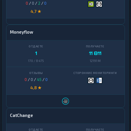
0
/
0
/
2
/
0
4,7 ★
Moneyflow
1
11 811
170 / 8 475
12191 M
0
/
0
/
45
/
0
4,8 ★
CatChange