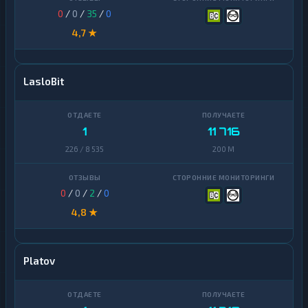
0
/
0
/
35
/
0
4,7 ★
LasloBit
1
11 716
226 / 8 535
200 M
0
/
0
/
2
/
0
4,8 ★
Platov