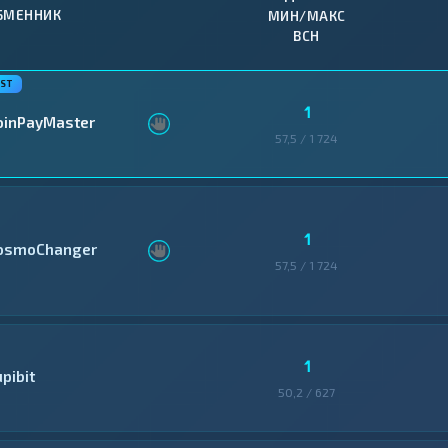
БМЕННИК
МИН/МАКС
BCH
1
oinPayMaster
57,5 / 1 724
1
osmoChanger
57,5 / 1 724
1
pibit
50,2 / 627