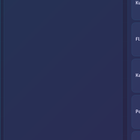
K
F
К
P