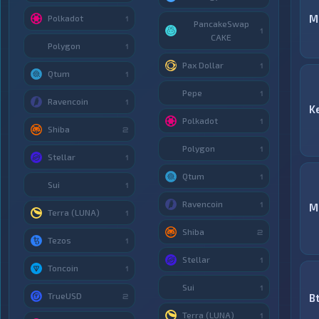
M
Polkadot
1
PancakeSwap
1
CAKE
Polygon
1
Pax Dollar
1
Qtum
1
Pepe
1
Ravencoin
1
K
Polkadot
1
Shiba
2
Polygon
1
Stellar
1
Qtum
1
Sui
1
Ravencoin
1
M
Terra (LUNA)
1
Shiba
2
Tezos
1
Stellar
1
Toncoin
1
Sui
1
TrueUSD
B
2
Terra (LUNA)
1