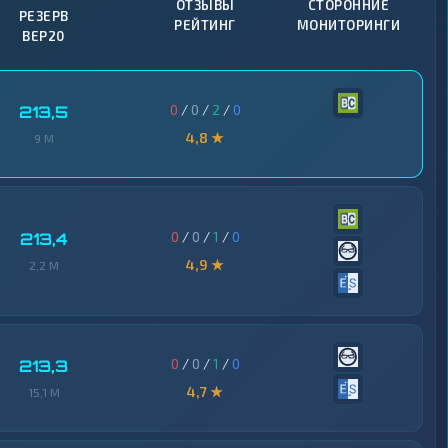
ОТЗЫВЫ
СТОРОННИЕ
РЕЗЕРВ
РЕЙТИНГ
МОНИТОРИНГИ
BEP20
0
/
0
/
2
/
0
213,5
4,8 ★
9 M
0
/
0
/
1
/
0
213,4
4,9 ★
2,2 M
0
/
0
/
1
/
0
213,3
4,7 ★
15,1 M