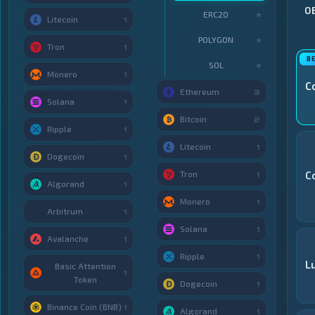
О
ERC20
★
Litecoin
1
POLYGON
★
Tron
1
SOL
★
Monero
1
C
Ethereum
3
Solana
1
Bitcoin
2
Ripple
1
Litecoin
1
Dogecoin
1
Tron
C
1
Algorand
1
Monero
1
Arbitrum
1
Solana
1
Avalanche
1
Ripple
1
Lu
Basic Attention
1
Token
Dogecoin
1
Binance Coin (BNB)
1
Algorand
1