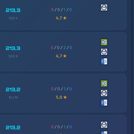
0
/
0
/
1
/
0
213,3
4,7 ★
100 K
0
/
0
/
2
/
0
213,3
4,7 ★
502 K
0
/
0
/
1
/
0
213,2
5,0 ★
15,1 M
0
/
0
/
1
/
0
213,2