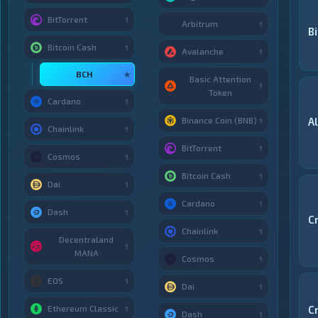
BitTorrent
1
Arbitrum
1
B
Bitcoin Cash
1
Avalanche
1
BCH
★
Basic Attention
1
Token
Cardano
1
Binance Coin (BNB)
A
1
Chainlink
1
BitTorrent
1
Cosmos
1
Bitcoin Cash
1
Dai
1
Cardano
1
Dash
1
C
Chainlink
1
Decentraland
1
MANA
Cosmos
1
EOS
1
Dai
1
Ethereum Classic
C
1
Dash
1