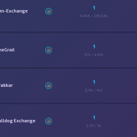
1
im-Exchange
0,946 / 236 534
1
heGrail
11,5 / 4 615
1
rakkar
2,34 / 14,1
1
ulldog Exchange
2,33 / 14