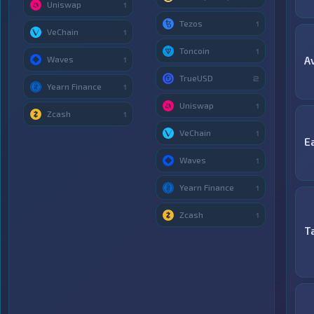
Uniswap
1
Tezos
1
VeChain
1
Toncoin
1
Waves
A
1
TrueUSD
2
Yearn Finance
1
Uniswap
1
Zcash
1
VeChain
1
E
Waves
1
Yearn Finance
1
Zcash
1
T