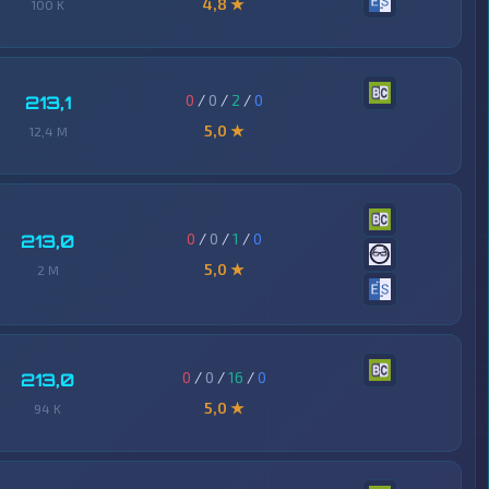
4,8 ★
100 K
0
/
0
/
2
/
0
213,1
5,0 ★
12,4 M
0
/
0
/
1
/
0
213,0
5,0 ★
2 M
0
/
0
/
16
/
0
213,0
5,0 ★
94 K