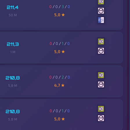
0
/
0
/
3
/
0
211,4
5,0 ★
50 M
0
/
0
/
1
/
0
211,3
5,0 ★
1 M
0
/
0
/
2
/
0
210,8
4,7 ★
5,8 M
0
/
0
/
1
/
0
210,8
5,0 ★
5,8 M