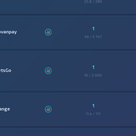
25,8 / 286
1
ovanpay
46 / 5 747
1
etsGo
10 / 2 000
1
ange
11,4 / 171