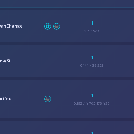
1
vanChange
4,6 / 926
1
asyBit
0,141 / 36 525
1
arifex
0,192 / 4 705 178 458
1