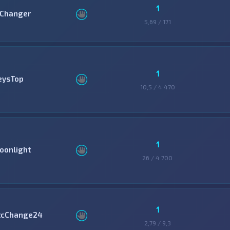
1
Changer
5,69 / 171
1
eysTop
10,5 / 4 470
1
oonlight
26 / 4 700
1
tcChange24
2,79 / 9,3