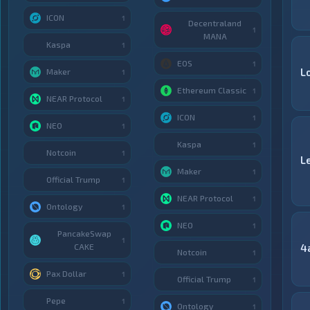
ICON
1
Decentraland
1
MANA
Kaspa
1
EOS
1
L
Maker
1
Ethereum Classic
1
NEAR Protocol
1
ICON
1
NEO
1
Kaspa
1
Notcoin
1
L
Maker
1
Official Trump
1
NEAR Protocol
1
Ontology
1
NEO
1
PancakeSwap
1
CAKE
4
Notcoin
1
Pax Dollar
1
Official Trump
1
Pepe
1
Ontology
1