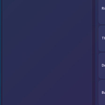
R
T
D
B