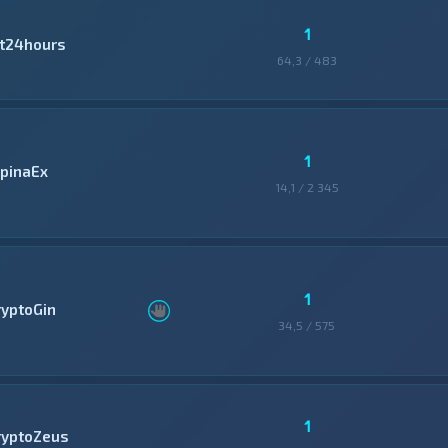
1
it24hours
64,3 / 483
1
lpinaEx
14,1 / 2 345
1
ryptoGin
34,5 / 575
1
ryptoZeus