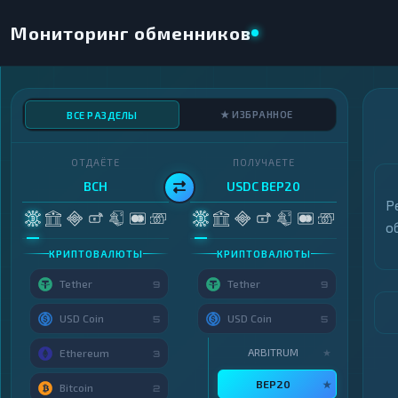
Мониторинг обменников
★ ИЗБРАННОЕ
ВСЕ РАЗДЕЛЫ
ОТДАЁТЕ
ПОЛУЧАЕТЕ
BCH
USDC BEP20
Р
о
КРИПТОВАЛЮТЫ
КРИПТОВАЛЮТЫ
Tether
Tether
9
9
USD Coin
USD Coin
5
5
ARBITRUM
★
Ethereum
3
BEP20
★
Bitcoin
2