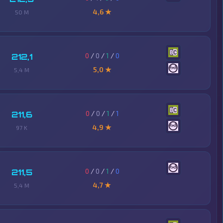
4,6 ★
50 M
0
/
0
/
1
/
0
212,1
5,0 ★
5,4 M
0
/
0
/
1
/
1
211,6
4,9 ★
97 K
0
/
0
/
1
/
0
211,5
4,7 ★
5,4 M