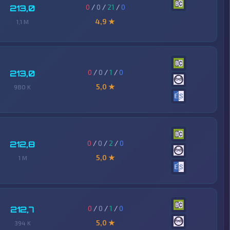
0
/
0
/
21
/
0
213,0
4,9 ★
1,1 M
0
/
0
/
1
/
0
213,0
5,0 ★
980 K
0
/
0
/
2
/
0
212,8
5,0 ★
1 M
0
/
0
/
1
/
0
212,7
5,0 ★
394 K