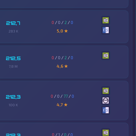
0
/
0
/
2
/
0
212,7
5,0 ★
283 K
0
/
0
/
2
/
0
212,5
4,6 ★
7,8 M
0
/
0
/
77
/
0
212,3
4,7 ★
100 K
0
/
1
/
0
/
0
212,3