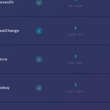
ursov24
23 / 2 919
1
loatChange
0,236 / 47,1
1
асса
7,09 / 459
1
oxbuy
2,87 / 2 874