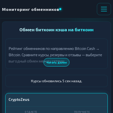
Мониторинг обменников
НАПРАВЛЕНИЕ
Обмен биткоин кэша на биткоин
×
ОБМЕНА
Рейтинг обменников по направлению Bitcoin Cash →
★ ИЗБРАННОЕ
ВСЕ РАЗДЕЛЫ
Bitcoin. Сравните курсы, резервы и отзывы — выберите
выгодный обмен между сетями.
О
П
Читать далее
Т
О
Д
Л
А
У
Ё
Ч
Курсы обновились 6 сек назад.
Т
А
Е
Е
Т
BCH
CryptoZeus
Е
BTC