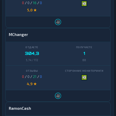
0
/
0
/
16
/
0
5,0 ★
MChanger
304,3
1
5,74 / 172
88
0
/
0
/
21
/
0
4,9 ★
RamonCash