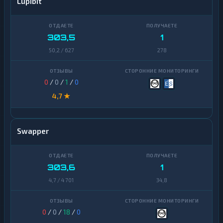
Lupibit
303,5
1
50,2 / 627
278
0
/
0
/
1
/
0
4,7 ★
Swapper
303,6
1
4,7 / 4 701
34,8
0
/
0
/
18
/
0