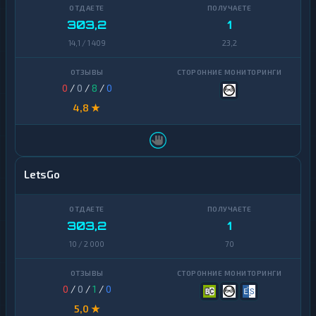
VeChain
1
303,2
1
Waves
1
14,1 / 1 409
23,2
Yearn
1
Finance
0
/
0
/
8
/
0
Zcash
1
4,8 ★
LetsGo
303,2
1
10 / 2 000
70
0
/
0
/
1
/
0
5,0 ★