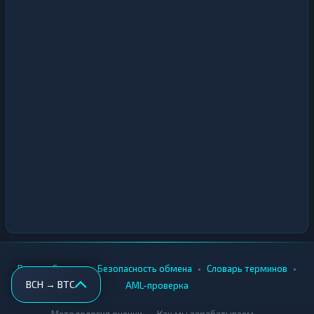
•
•
•
•
Вики
Города
Безопасность обмена
Словарь терминов
BCH → BTC
AML-проверка
•
•
Методология оценки
Как мы зарабатываем