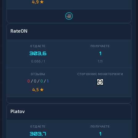
4,9 ★
RateON
303,6
1
0,066 / 1
1,11
0
/
0
/
0
/
1
4,5 ★
Platov
303,7
1