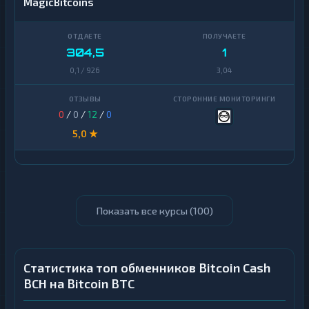
MagicBitcoins
304,5
1
0,1 / 926
3,04
0
/
0
/
12
/
0
5,0 ★
Показать все курсы (
100
)
Статистика топ обменников Bitcoin Cash
BCH на Bitcoin BTC