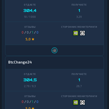
304,4
1
10 / 1 000
3,29
0
/
0
/
1
/
0
5,0 ★
BtcChange24
304,5
1
2,79 / 9,3
26,7
0
/
0
/
1
/
0
5,0 ★