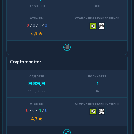
9 / 60 000
300
0
/
0
/
1
/
0
4,9 ★
Cryptomonitor
303,3
1
16,4 / 3 755
16
0
/
0
/
4
/
0
4,7 ★