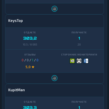
KeysTop
303,2
1
10,5 / 6 065
20
0
/
0
/
1
/
0
5,0 ★
KupitMan
303,3
1