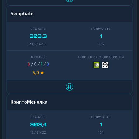
SwapGate
303,3
1
23,5 / 4 693
1 012
0
/
0
/
1
/
0
5,0 ★
КриптоМенялка
303,4
1
12 / 31 422
104