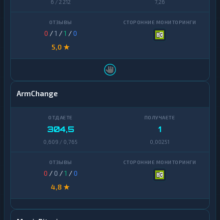
6 / 2 212
7,26
0
/
1
/
1
/
0
5,0 ★
ArmChange
304,5
1
0,609 / 0,765
0,00251
0
/
0
/
1
/
0
4,8 ★