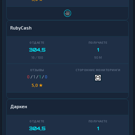
RubyCash
304,5
1
16 / 100
90 M
0
/
1
/
1
/
0
5,0 ★
Даркен
304,5
1