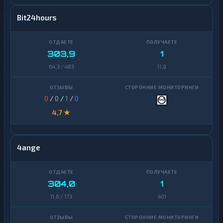
Bit24hours
303,9
1
64,3 / 483
11,8
0
/
0
/
1
/
0
4,7 ★
4ange
304,0
1
11,6 / 173
401