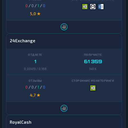
Cash
0
/
0
/
1
/
0
Cardano
1
5,0 ★
Chainlink
1
Cosmos
1
24Exchange
Dai
1
Dash
1
1
61 359
Decentraland
1
0,00419 / 0,168
140 K
MANA
EOS
1
0
/
0
/
1
/
0
Ethereum
1
4,7 ★
Classic
ICON
1
Kaspa
1
RoyalCash
Maker
1