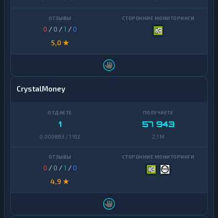
0
/
0
/
1
/
0
5,0 ★
CrystalMoney
1
57 943
0,000863 / 1 102
2,1 M
0
/
0
/
1
/
0
4,9 ★