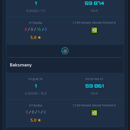
1
59 874
Yearn
0,00222 / 11,1
154 K
1
Finance
Zcash
1
0
/
0
/
16
/
0
5,0 ★
Baksmany
1
59 861
0,00095 / 18,9
154 K
0
/
0
/
1
/
0
5,0 ★