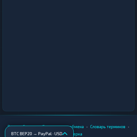
•
•
•
•
Вики
Города
Безопасность обмена
Словарь терминов
BTC BEP20 → PayPal · USD
AML-проверка