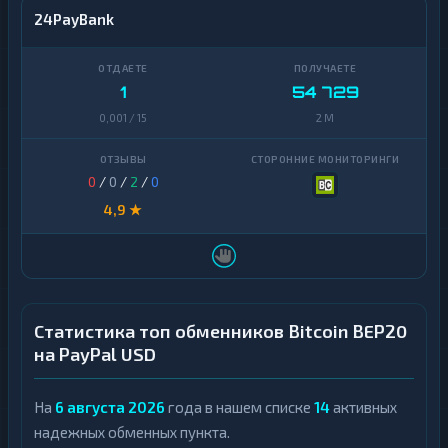
24PayBank
1
54 729
0,001 / 15
2 M
0
/
0
/
2
/
0
4,9 ★
Статистика топ обменников Bitcoin BEP20
на PayPal USD
На
6 августа 2026
года в нашем списке
14
активных
надежных обменных пункта.