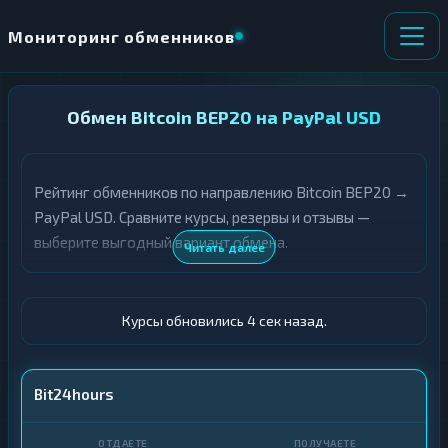
Мониторинг обменников
НАПРАВЛЕНИЕ
Обмен Bitcoin BEP20 на PayPal USD
×
ОБМЕНА
Рейтинг обменников по направлению Bitcoin BEP20 →
★ ИЗБРАННОЕ
ВСЕ РАЗДЕЛЫ
PayPal USD. Сравните курсы, резервы и отзывы —
выберите выгодный вариант обмена.
О
П
Читать далее
Т
О
Д
Л
А
У
Ё
Ч
Курсы обновились 5 сек назад.
Т
А
Е
Е
Т
BTC BEP20
Bit24hours
Е
PayPal · USD