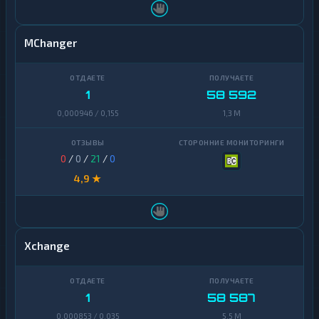
MChanger
1
58 592
0,000946 / 0,155
1,3 M
0
/
0
/
21
/
0
4,9 ★
Xchange
1
58 587
0,000853 / 0,035
5,5 M