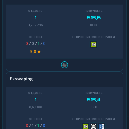
1
615,6
3,25 / 296
183 K
0
/
0
/
1
/
0
5,0 ★
Exswaping
1
615,4
0,6 / 100
89 K
0
/
1
/
1
/
0