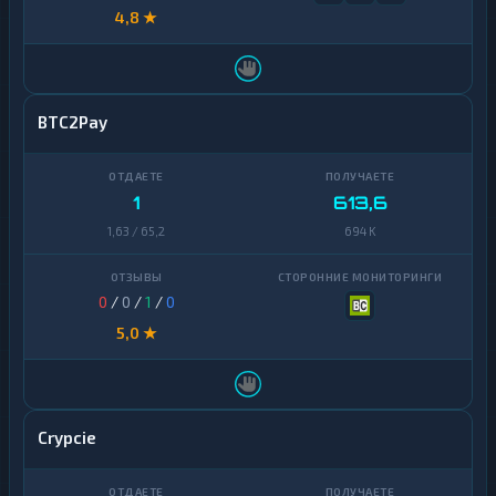
4,8 ★
BTC2Pay
1
613,6
1,63 / 65,2
694 K
0
/
0
/
1
/
0
5,0 ★
Crypcie