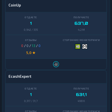
Arbitrum
1
CoinUp
Neteller
1
Avalanche
1
Idram
1
Basic
1
637,0
Attention
1
Token
0,942 / 335
4,2 M
Binance
Coin
1
0
/
0
/
13
/
0
(BNB)
5,0 ★
B
E
★
P
2
0
EcashExpert
BitTorrent
1
Bitcoin
1
631,1
1
Cash
0,317 / 31,7
498 K
Cardano
1