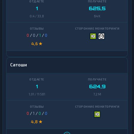
NEO
1
1
625,5
0,4 / 33,8
64 K
Notcoin
1
Official
1
Trump
0
/
0
/
1
/
0
4,6 ★
Ontology
1
PancakeSwap
1
CAKE
Сатоши
Pax
1
Dollar
1
624,9
Pepe
1
1,01 / 11 581
7,2 M
Polkadot
1
Polygon
1
0
/
1
/
0
/
0
Qtum
1
4,8 ★
Ravencoin
1