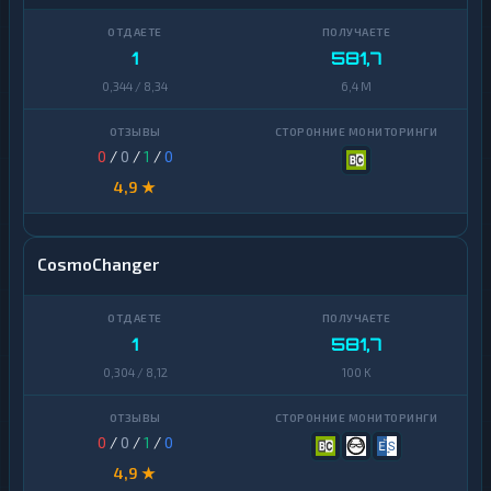
1
581,7
0,344 / 8,34
6,4 M
0
/
0
/
1
/
0
4,9 ★
CosmoChanger
1
581,7
0,304 / 8,12
100 K
0
/
0
/
1
/
0
4,9 ★