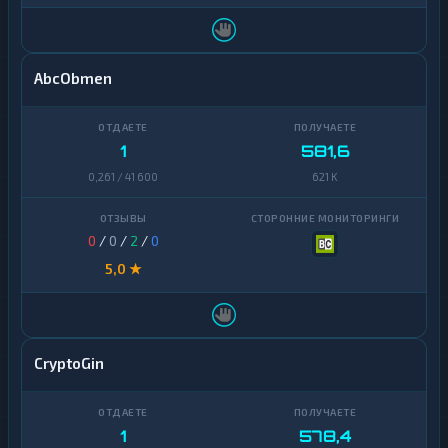
AbcObmen
1
581,6
0,261 / 41 600
621 K
0
/
0
/
2
/
0
5,0 ★
CryptoGin
1
578,4