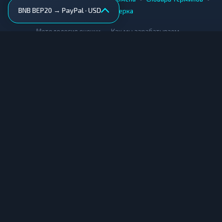
BNB BEP20 → PayPal · USD
AML-проверка
•
•
Методология оценки
Как мы зарабатываем
Для обменников
Купить крипту
Продать крипту
Купить за рубли
Продать за рубли
© Мониторинг обменников — 2026
|
|
|
Условия использования
Конфиденциальность
Cookies
Карта сайта