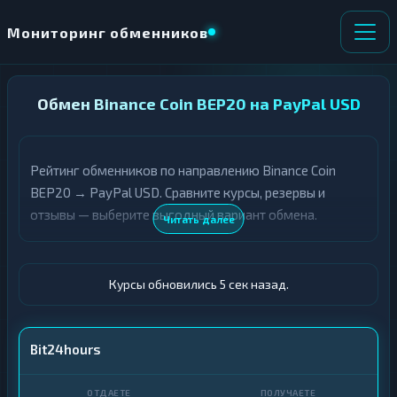
Мониторинг обменников
НАПРАВЛЕНИЕ
Обмен Binance Coin BEP20 на PayPal USD
×
ОБМЕНА
Рейтинг обменников по направлению Binance Coin
★ ИЗБРАННОЕ
ВСЕ РАЗДЕЛЫ
BEP20 → PayPal USD. Сравните курсы, резервы и
отзывы — выберите выгодный вариант обмена.
О
П
Читать далее
Т
О
Д
Л
А
У
Ё
Ч
Курсы обновились 6 сек назад.
Т
А
Е
Е
Т
BNB BEP20
Bit24hours
Е
PayPal · USD