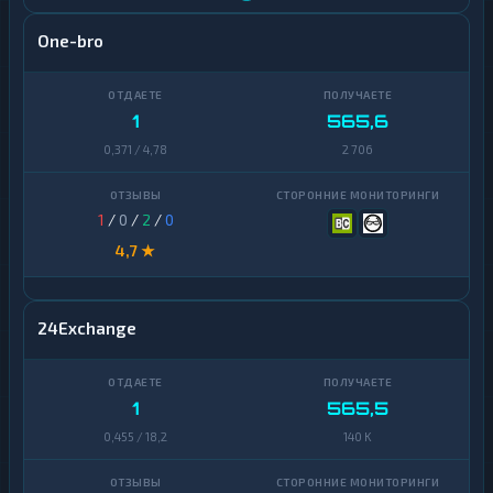
One-bro
1
565,6
0,371 / 4,78
2 706
1
/
0
/
2
/
0
4,7 ★
24Exchange
1
565,5
0,455 / 18,2
140 K