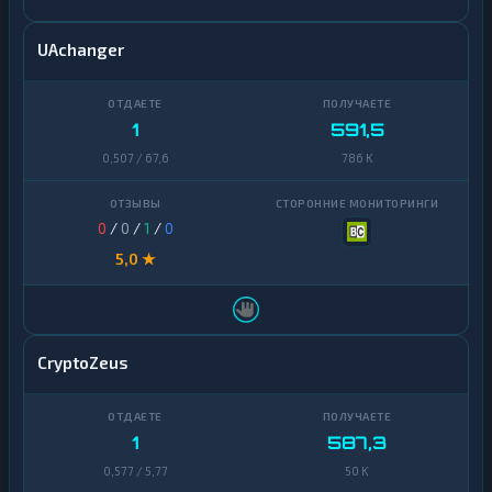
UAchanger
1
591,5
0,507 / 67,6
786 K
0
/
0
/
1
/
0
5,0 ★
CryptoZeus
1
587,3
0,577 / 5,77
50 K