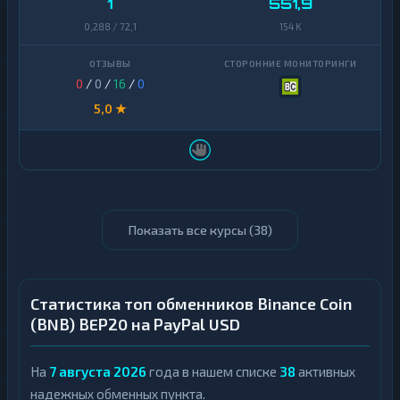
1
551,9
0,288 / 72,1
154 K
0
/
0
/
16
/
0
5,0 ★
Показать все курсы (
38
)
Статистика топ обменников Binance Coin
(BNB) BEP20 на PayPal USD
На
7 августа 2026
года в нашем списке
38
активных
надежных обменных пункта.