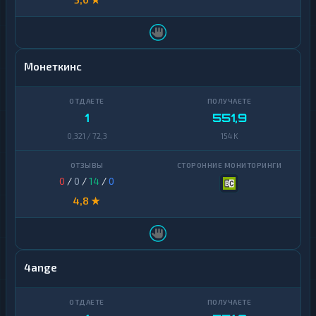
Монеткинс
1
551,9
0,321 / 72,3
154 K
0
/
0
/
14
/
0
4,8 ★
4ange