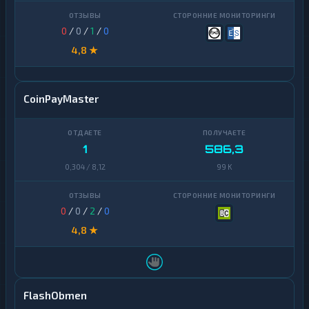
0
/
0
/
1
/
0
4,8 ★
CoinPayMaster
1
586,3
0,304 / 8,12
99 K
0
/
0
/
2
/
0
4,8 ★
FlashObmen