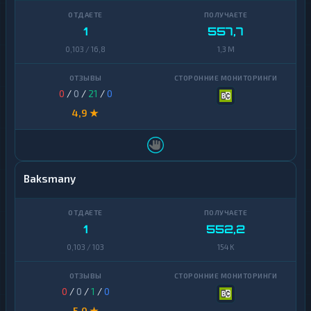
1
557,7
0,103 / 16,8
1,3 M
0
/
0
/
21
/
0
4,9 ★
Baksmany
1
552,2
0,103 / 103
154 K
0
/
0
/
1
/
0
5,0 ★