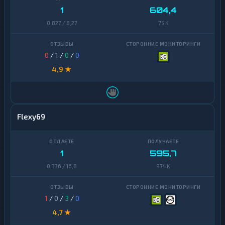
1
604,4
0,827 / 8,27
75 K
0
/
1
/
0
/
0
4,9 ★
Flexy69
1
595,7
0,336 / 16,8
974 K
1
/
0
/
3
/
0
4,7 ★