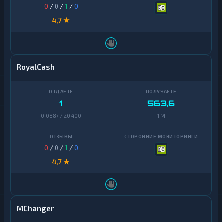
0
/
0
/
1
/
0
4,7 ★
RoyalCash
1
563,6
0,0887 / 20 400
1 M
0
/
0
/
1
/
0
4,7 ★
MChanger