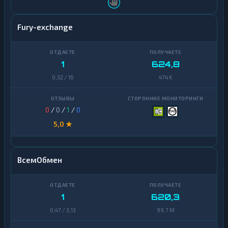
Shiba
2
Fury-exchange
Stellar
1
Sui
1
1
624,8
Terra
1
0,32 / 16
474 K
(LUNA)
Tezos
1
0
/
0
/
1
/
0
Toncoin
1
5,0 ★
TrueUSD
2
Uniswap
1
ВсемОбмен
VeChain
1
Waves
1
1
620,3
0,47 / 3,13
99,7 M
Yearn
1
Finance