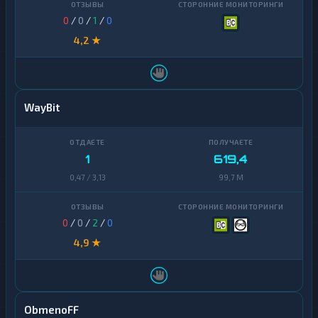
Zcash
1
0
/
0
/
1
/
0
4,2 ★
WayBit
1
619,4
0,47 / 3,13
99,7 M
0
/
0
/
2
/
0
4,9 ★
ObmenoFF