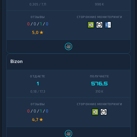
0,305 / 7,11
996 K
0
/
0
/
1
/
0
5,0 ★
Bizon
1
576,5
0,18 / 17,3
310 K
0
/
0
/
1
/
0
4,7 ★