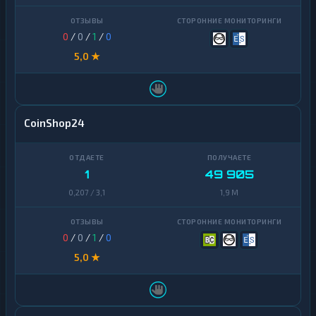
0
/
0
/
1
/
0
5,0 ★
CoinShop24
1
49 905
0,207 / 3,1
1,9 M
0
/
0
/
1
/
0
5,0 ★