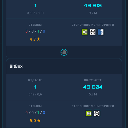
1
49 813
0,502 / 3,01
9,7 M
0
/
0
/
1
/
0
4,7 ★
BitBox
1
49 804
0,12 / 0,6
5,7 M
0
/
0
/
1
/
0
5,0 ★