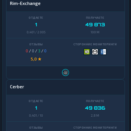
Rim-Exchange
1
49 873
0,401 / 2 005
100 M
0
/
0
/
3
/
0
5,0 ★
Cerber
1
49 836
0,401 / 10
2,8 M