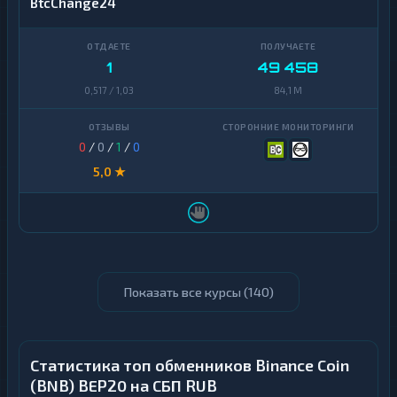
BtcChange24
1
49 458
0,517 / 1,03
84,1 M
0
/
0
/
1
/
0
5,0 ★
Показать все курсы (
140
)
Статистика топ обменников Binance Coin
(BNB) BEP20 на СБП RUB