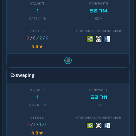
Zcash
1
1
50 714
0,197 / 1,18
62 M
0
/
0
/
2
/
0
4,8 ★
Exswaping
1
50 711
0,5 / 4 000
10 M
0
/
1
/
1
/
0
4,8 ★