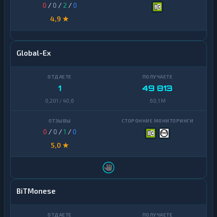
0
/
0
/
2
/
0
4,9 ★
Global-Ex
1
49 813
0,201 / 40,6
60,1 M
0
/
0
/
1
/
0
5,0 ★
BiTMonese