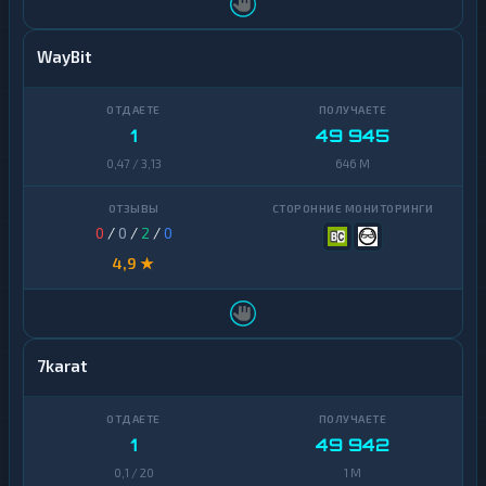
WayBit
1
49 945
0,47 / 3,13
646 M
0
/
0
/
2
/
0
4,9 ★
7karat
1
49 942
0,1 / 20
1 M