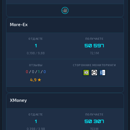
More-Ex
1
50 597
0,198 / 9,88
72,1 M
0
/
0
/
1
/
0
4,9 ★
XMoney
1
50 307
0,398 / 3,98
153 M