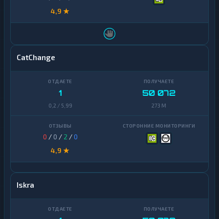
4,9 ★
CatChange
1
50 072
0,2 / 5,99
273 M
0
/
0
/
2
/
0
4,9 ★
Iskra