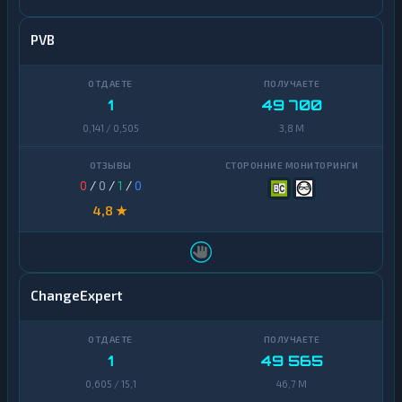
PVB
1
49 700
0,141 / 0,505
3,8 M
0
/
0
/
1
/
0
4,8 ★
ChangeExpert
1
49 565
0,605 / 15,1
46,7 M