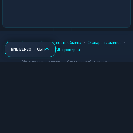
•
•
•
•
Вики
Города
Безопасность обмена
Словарь терминов
BNB BEP20 → СБП
AML-проверка
•
•
Методология оценки
Как мы зарабатываем
Для обменников
Купить крипту
Продать крипту
Купить за рубли
Продать за рубли