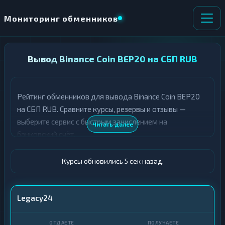
Мониторинг обменников
НАПРАВЛЕНИЕ
Вывод Binance Coin BEP20 на СБП RUB
×
ОБМЕНА
Рейтинг обменников для вывода Binance Coin BEP20
★ ИЗБРАННОЕ
ВСЕ РАЗДЕЛЫ
на СБП RUB. Сравните курсы, резервы и отзывы —
выберите сервис с быстрым зачислением на
О
П
Читать далее
Т
О
банковский счёт.
Д
Л
А
У
Ё
Ч
Курсы обновились 6 сек назад.
Т
А
Е
Е
Т
BNB BEP20
Legacy24
Е
СБП