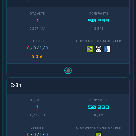
1
50 288
0,207 / 3,1
3,8 M
0
/
0
/
1
/
0
5,0 ★
ExBit
1
50 093
0,2 / 2,99
10,3 M
0
/
0
/
1
/
0