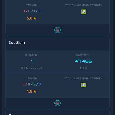
0
/
0
/
1
/
0
5,0 ★
CoolCoin
1
47 466
0,842 / 200 000
144 M
0
/
0
/
2
/
0
4,8 ★