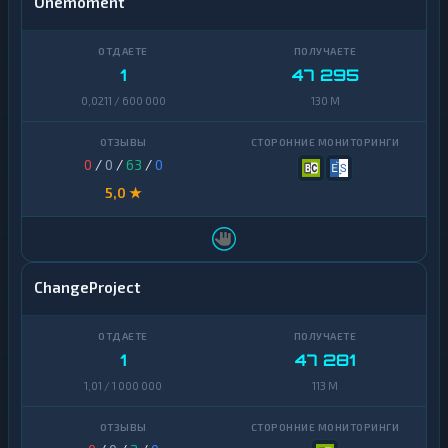
Onemoment
1
47 295
0,0211 / 600 000
130 M
0
/
0
/
63
/
0
5,0 ★
ChangeProject
1
47 281
1,01 / 1 000 000
113 M