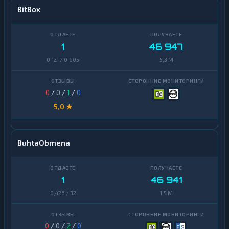
BitBox
1
46 947
0,121 / 0,605
5,3 M
0
/
0
/
1
/
0
5,0 ★
BuhtaObmena
1
46 941
0,426 / 32
1,5 M
0
/
0
/
2
/
0