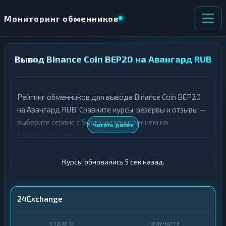
Мониторинг обменников
Вывод Binance Coin BEP20 на Авангард RUB
НАПРАВЛЕНИЕ
×
ОБМЕНА
Рейтинг обменников для вывода Binance Coin BEP20
★ ИЗБРАННОЕ
ВСЕ РАЗДЕЛЫ
на Авангард RUB. Сравните курсы, резервы и отзывы —
выберите сервис с быстрым зачислением на
О
П
Читать далее
Т
О
банковский счёт.
Д
Л
А
У
Ё
Ч
Курсы обновились 6 сек назад.
Т
А
Е
Е
Т
BNB BEP20
24Exchange
Е
Авангард