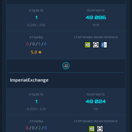
Zcash
1
1
48 086
0,208 / 208
10 M
0
/
0
/
1
/
0
5,0 ★
ImperialExchange
1
48 024
0,0201 / 2,01
1 M
0
/
0
/
2
/
0