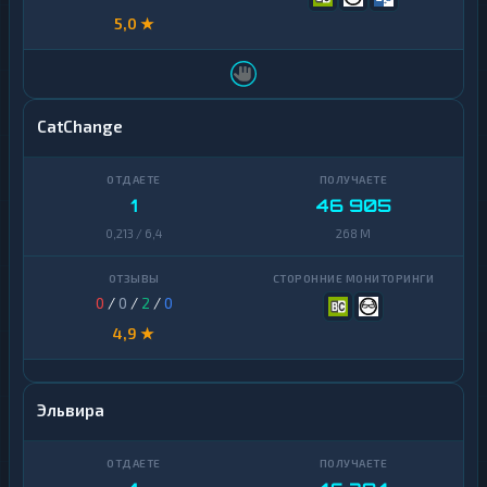
5,0 ★
CatChange
1
46 905
0,213 / 6,4
268 M
0
/
0
/
2
/
0
4,9 ★
Эльвира