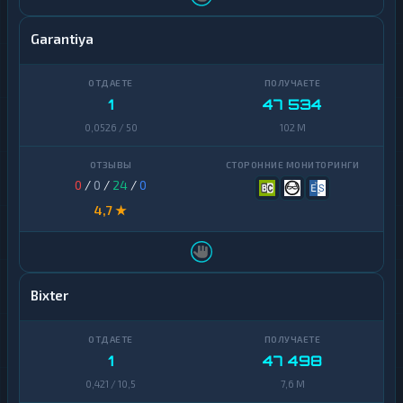
Garantiya
1
47 534
0,0526 / 50
102 M
0
/
0
/
24
/
0
4,7 ★
Bixter
1
47 498
0,421 / 10,5
7,6 M