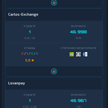
Carlos-Exchange
1
46 998
0,44 / 33
10 M
0
/
1
/
0
/
0
5,0 ★
Lovanpay
1
46 967
0,115 / 2,08
5 M