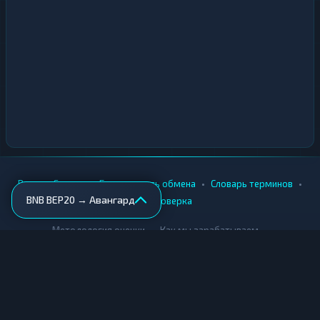
•
•
•
•
Вики
Города
Безопасность обмена
Словарь терминов
BNB BEP20 → Авангард
AML-проверка
•
•
Методология оценки
Как мы зарабатываем
Для обменников
Купить крипту
Продать крипту