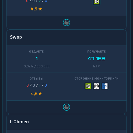
0
/
0
/
2
/
0
4,9 ★
Swop
1
47 188
0,0212 / 600 000
121 M
0
/
0
/
1
/
0
4,6 ★
I-Obmen