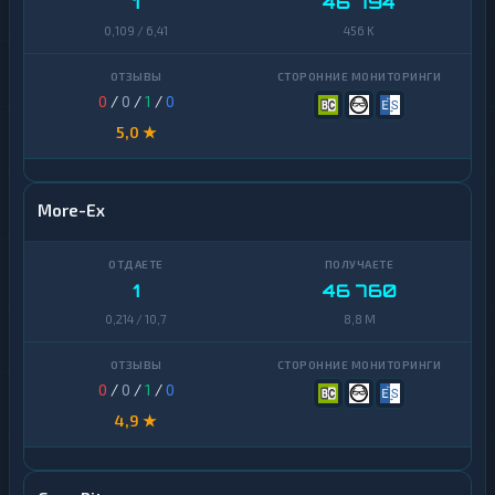
1
46 794
0,109 / 6,41
456 K
0
/
0
/
1
/
0
5,0 ★
More-Ex
1
46 760
0,214 / 10,7
8,8 M
0
/
0
/
1
/
0
4,9 ★