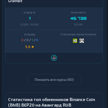
GramBit
1
46 738
0,928 / 10 000
97,9 M
0
/
0
/
1
/
0
5,0 ★
Показать все курсы (
60
)
Статистика топ обменников Binance Coin
(BNB) BEP20 на Авангард RUB