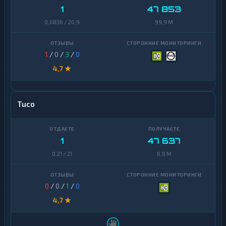
1
47 853
0,0836 / 20,9
99,9 M
1
/
0
/
3
/
0
4,7 ★
Tuco
1
47 637
0,21 / 21
6,8 M
0
/
0
/
1
/
0
4,7 ★