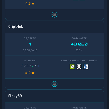
4,5 ★
CriptHub
1
48 020
0,208 / 4,16
350 K
0
/
0
/
2
/
0
4,9 ★
Flexy69