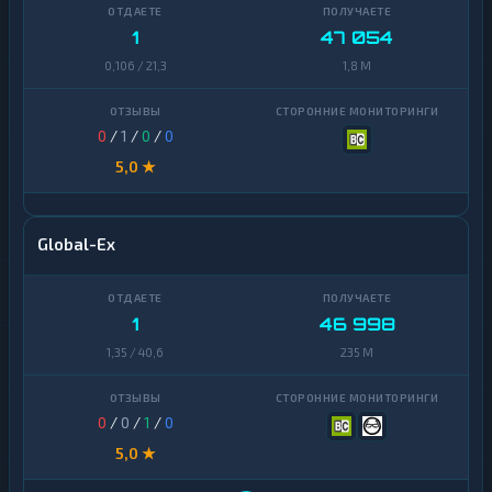
1
47 054
0,106 / 21,3
1,8 M
0
/
1
/
0
/
0
5,0 ★
Global-Ex
1
46 998
1,35 / 40,6
235 M
0
/
0
/
1
/
0
5,0 ★