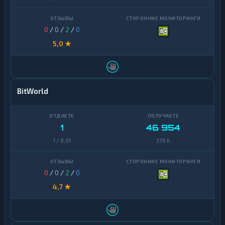
0
/
0
/
2
/
0
5,0 ★
BitWorld
1
46 954
1 / 8,01
376 K
0
/
0
/
2
/
0
4,7 ★