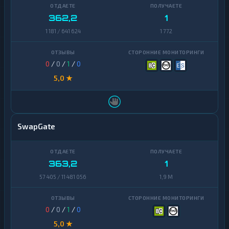
Zcash
1
Finance
362,2
1
Zcash
1
1 181 / 641 624
1 772
0
/
0
/
1
/
0
5,0 ★
SwapGate
363,2
1
57 405 / 11 481 056
1,9 M
0
/
0
/
1
/
0
5,0 ★