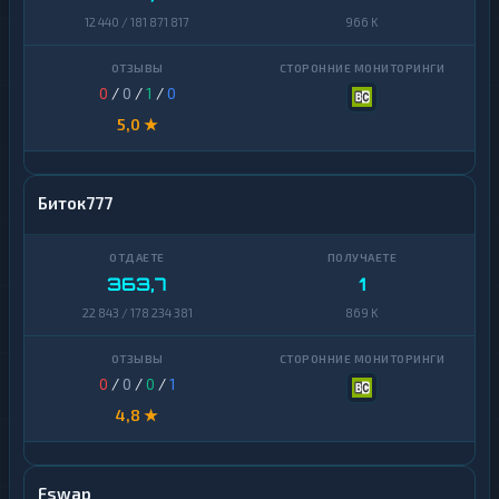
12 440 / 181 871 817
966 K
0
/
0
/
1
/
0
5,0 ★
Биток777
363,7
1
22 843 / 178 234 381
869 K
0
/
0
/
0
/
1
4,8 ★
Fswap