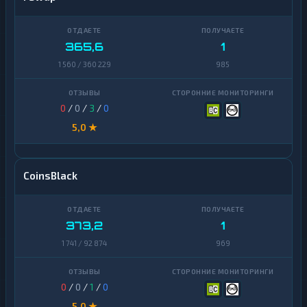
365,6
1
1 560 / 360 229
985
0
/
0
/
3
/
0
5,0 ★
CoinsBlack
373,2
1
1 741 / 92 874
969
0
/
0
/
1
/
0
5,0 ★