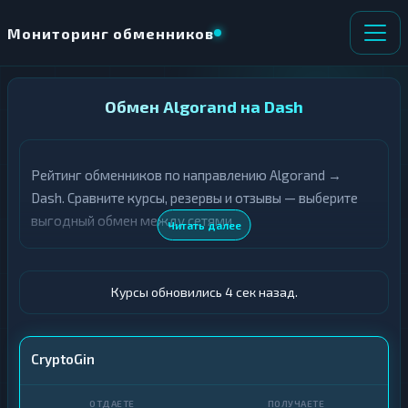
Мониторинг обменников
НАПРАВЛЕНИЕ
Обмен Algorand на Dash
×
ОБМЕНА
Рейтинг обменников по направлению Algorand →
★ ИЗБРАННОЕ
ВСЕ РАЗДЕЛЫ
Dash. Сравните курсы, резервы и отзывы — выберите
выгодный обмен между сетями.
О
П
Читать далее
Т
О
Д
Л
А
У
Ё
Ч
Курсы обновились 5 сек назад.
Т
А
Е
Е
Т
ALGO
CryptoGin
Е
DASH