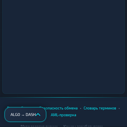
•
•
•
•
Вики
Города
Безопасность обмена
Словарь терминов
ALGO → DASH
AML-проверка
•
•
Методология оценки
Как мы зарабатываем