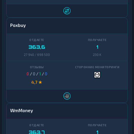
Poxbuy
363,6
1
27 940 / 698 500
230 K
0
/
0
/
1
/
0
4,7 ★
WmMoney
363,7
1