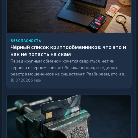
БЕЗОПАСНОСТЬ
Чёрный список криптообменников: что это и
как не попасть на скам
Перед крупным обменом хочется свериться: нет ли
сервиса в чёрном списке? Логика верная, но единого
реестра мошенников не существует. Разбираем, кто и за
что заносит обменник в скам-лист, почему сверяться
18.07.2026
6 мин
надо по нескольким источникам и как дополнить список
другими сигналами.