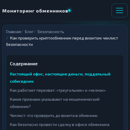
Мониторинг обменников
Главная
Блог
Безопасность
НАПРАВЛЕНИЕ
×
Как проверить криптообменник перед визитом: чеклист
ОБМЕНА
безопасности
★ ИЗБРАННОЕ
ВСЕ РАЗДЕЛЫ
Содержание
О
П
Настоящий офис, настоящие деньги, поддельный
Т
О
собеседник
Д
Л
А
У
Как работает перехват: «треугольник» и «челнок»
Ё
Ч
Т
А
Какие признаки указывают на мошеннический
Е
Е
обменник?
Т
Е
Чеклист: что проверить до визита в обменник
Как безопасно провести сделку в офисе обменника