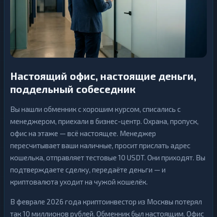
н
н
к
г
и
н
К
г
р
и
К
п
р
т
и
о
1
▶
п
Настоящий офис, настоящие деньги,
б
т
и
поддельный собеседник
о
1
▶
р
б
ж
и
и
Вы нашли обменник с хорошим курсом, списались с
р
ж
менеджером, приехали в бизнес-центр. Охрана, пропуск,
Э
и
л
офис на этаже — всё настоящее. Менеджер
е
Э
пересчитывает ваши наличные, просит прислать адрес
к
л
т
е
кошелька, отправляет тестовые 10 USDT. Они приходят. Вы
р
к
о
подтверждаете сделку, передаёте деньги — и
т
н
р
криптовалюта уходит на чужой кошелёк.
н
13
▶
о
ы
н
е
н
13
▶
В феврале 2026 года криптоинвестор из Москвы потерял
Д
ы
е
так 10 миллионов рублей. Обменник был настоящим. Офис
е