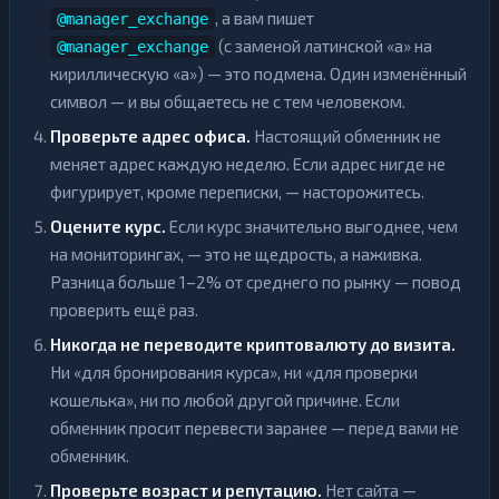
, а вам пишет
@manager_exchange
(с заменой латинской «a» на
@manager_exchаnge
кириллическую «а») — это подмена. Один изменённый
символ — и вы общаетесь не с тем человеком.
Проверьте адрес офиса.
Настоящий обменник не
меняет адрес каждую неделю. Если адрес нигде не
фигурирует, кроме переписки, — насторожитесь.
Оцените курс.
Если курс значительно выгоднее, чем
на мониторингах, — это не щедрость, а наживка.
Разница больше 1–2% от среднего по рынку — повод
проверить ещё раз.
Никогда не переводите криптовалюту до визита.
Ни «для бронирования курса», ни «для проверки
кошелька», ни по любой другой причине. Если
обменник просит перевести заранее — перед вами не
обменник.
Проверьте возраст и репутацию.
Нет сайта —