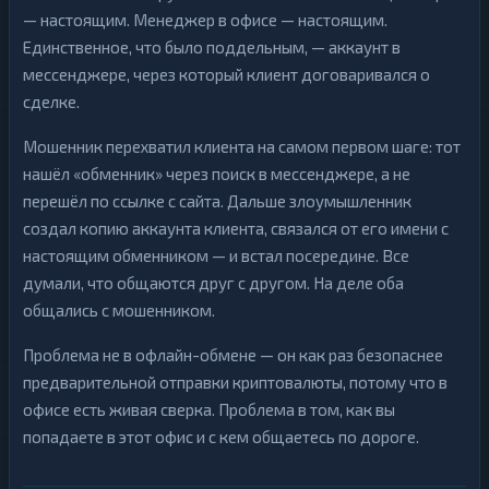
н
Д
ь
— настоящим. Менеджер в офисе — настоящим.
е
г
н
Единственное, что было поддельным, — аккаунт в
и
ь
мессенджере, через который клиент договаривался о
г
Б
и
сделке.
а
н
Б
к
Мошенник перехватил клиента на самом первом шаге: тот
а
о
н
нашёл «обменник» через поиск в мессенджере, а не
в
к
с
о
перешёл по ссылке с сайта. Дальше злоумышленник
к
в
и
создал копию аккаунта клиента, связался от его имени с
с
е
к
настоящим обменником — и встал посередине. Все
с
25
▶
и
ч
е
думали, что общаются друг с другом. На деле оба
е
с
25
▶
т
общались с мошенником.
ч
а
е
и
т
к
Проблема не в офлайн-обмене — он как раз безопаснее
а
а
и
предварительной отправки криптовалюты, потому что в
р
к
т
офисе есть живая сверка. Проблема в том, как вы
а
ы
р
попадаете в этот офис и с кем общаетесь по дороге.
т
Д
ы
е