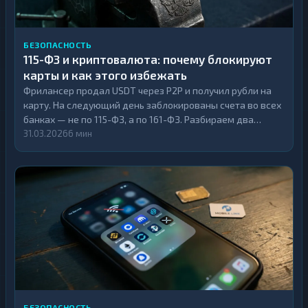
БЕЗОПАСНОСТЬ
115-ФЗ и криптовалюта: почему блокируют
карты и как этого избежать
Фрилансер продал USDT через P2P и получил рубли на
карту. На следующий день заблокированы счета во всех
банках — не по 115-ФЗ, а по 161-ФЗ. Разбираем два
закона, конкретные триггеры блокировок и
31.03.2026
6 мин
единственный способ, при котором банковская система
вообще не участвует в обмене.
БЕЗОПАСНОСТЬ