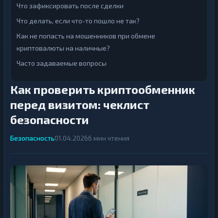
ВСЕ
Что зафиксировать после сделки
РАЗДЕЛЫ
ВСЕ
Что делать, если что-то пошло не так?
К
РАЗДЕЛЫ
р
Как не попасть на мошенников при обмене
и
К
п
криптовалюты на наличные?
р
т
и
о
Часто задаваемые вопросы
п
69
▶
в
т
а
о
л
69
▶
Как проверить криптообменник
в
ю
а
т
перед визитом: чеклист
л
ы
ю
безопасности
т
И
ы
н
Безопасность
т
01.04.2026
6 мин чтения
И
е
н
р
т
н
е
е
р
т
н
42
▶
-
е
б
т
а
42
▶
-
н
б
к
а
и