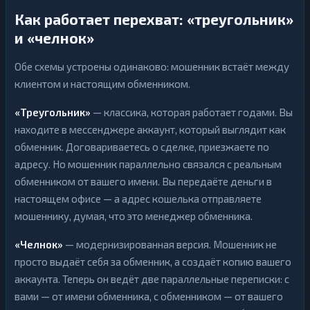
н
Д
е
Как работает перехват: «треугольник»
е
ж
н
н
и «челнок»
е
ы
ж
е
н
2
▶
п
Обе схемы устроены одинаково: мошенник встаёт между
ы
е
е
клиентом и настоящим обменником.
р
2
▶
п
е
е
в
р
«Треугольник»
— классика, которая работает годами. Вы
о
е
д
находите в мессенджере аккаунт, который выглядит как
в
ы
о
обменник. Договариваетесь о сделке, приезжаете по
д
Н
ы
адресу. Но мошенник параллельно связался с реальным
а
обменником от вашего имени. Вы передаёте деньги в
л
Н
и
настоящем офисе — а адрес кошелька отправляете
а
17
▶
ч
л
н
мошеннику, думая, что это менеджер обменника.
и
ы
17
▶
ч
е
н
«Челнок»
— модернизированная версия. Мошенник не
ы
просто выдаёт себя за обменник, а создаёт копию вашего
е
аккаунта. Теперь он ведёт две параллельные переписки: с
вами — от имени обменника, с обменником — от вашего