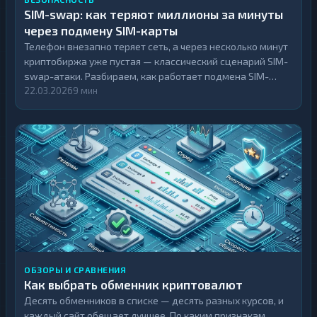
SIM-swap: как теряют миллионы за минуты
через подмену SIM-карты
Телефон внезапно теряет сеть, а через несколько минут
криптобиржа уже пустая — классический сценарий SIM-
swap-атаки. Разбираем, как работает подмена SIM-
карты, почему число таких атак в UK выросло более чем
22.03.2026
9 мин
в 10 раз и какие настройки нужно включить заранее,
чтобы не лишиться крипты за один вечер.
ОБЗОРЫ И СРАВНЕНИЯ
Как выбрать обменник криптовалют
Десять обменников в списке — десять разных курсов, и
каждый сайт обещает лучшее. По каким признакам