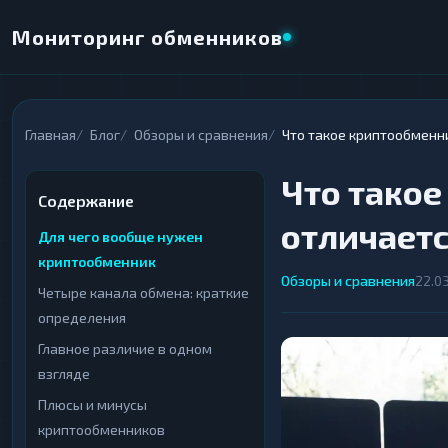
Мониторинг обменников
×
Главная
Блог
Обзоры и сравнения
Что такое криптообменни
НАПРАВЛЕНИЕ ОБМЕНА
Что такое
★ ИЗБРАННОЕ
ВСЕ РАЗДЕЛЫ
Содержание
отличаетс
Для чего вообще нужен
ОТДАЁТЕ
ПОЛУЧАЕТЕ
криптообменник
Обзоры и сравнения
22.0
Четыре канала обмена: краткие
определения
Главное различие в одном
ВСЕ РАЗДЕЛЫ
ВСЕ РАЗДЕЛЫ
взгляде
Криптовалюты
Криптовалюты
69
69
▶
▶
Плюсы и минусы
Интернет-банкинг
Интернет-банкинг
42
42
▶
▶
криптообменников