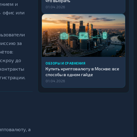
что выбрать
ением и
01.04.2026
→ офис или
льзователи
миссию за
чётов:
эскроу до
ОБЗОРЫ И СРАВНЕНИЯ
‑контракты
Купить криптовалюту в Москве: все
способы в одном гайде
гистрации.
01.04.2026
птовалюту, а