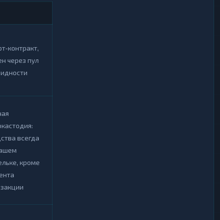
т‑контракт,
н через пул
видности
ная
кастодия:
ства всегда
вашем
льке, кроме
ента
нзакции