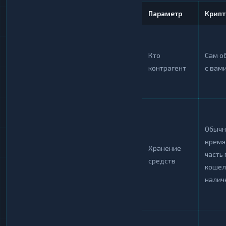
Параметр
Крип
Кто
Сам о
контрагент
с вами
Обычн
время
Хранение
часть
средств
кошел
налич