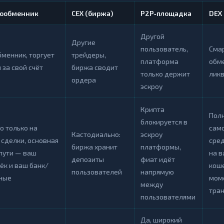
тообменник
CEX (биржа)
P2P‑площадка
DEX
Другой
Другие
пользователь,
Смар
бменник, торгует
трейдеры,
платформа
обме
 за свой счёт
биржа сводит
только держит
лик
ордера
эскроу
Крипта
Пол
блокируется в
о только на
само
Кастодиально:
эскроу
 сделки, основная
сред
биржа хранит
платформы,
 пути — ваш
на 
депозиты
фиат идёт
ёк и ваш банк/
коше
пользователей
напрямую
ные
мом
между
тра
пользователями
Да, широкий