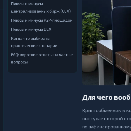
Плюсы и минусы
Криптобиржи
Криптобиржи
1
1
▶
▶
централизованных бирж (CEX)
Электронные
Электронные
13
13
▶
▶
Деньги
Деньги
Плюсы и минусы P2P‑площадок
Плюсы и минусы DEX
Банковские счета
Банковские счета
25
25
▶
▶
и карты
и карты
Когда что выбирать:
практические сценарии
Денежные
Денежные
2
2
▶
▶
переводы
переводы
FAQ: короткие ответы на частые
Наличные
Наличные
17
17
вопросы
▶
▶
Для чего воо
Криптообменник в ко
выступает второй ст
по зафиксированному