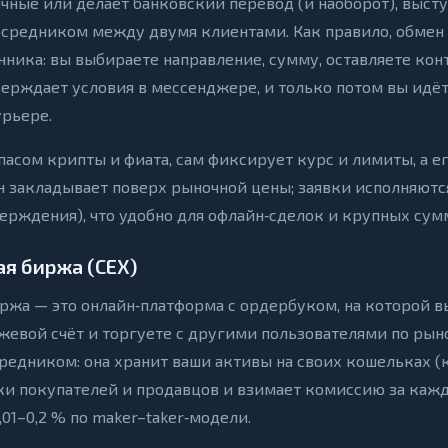
ичные или делает банковский перевод (и наоборот), выст
посредником между двумя клиентами. Как правило, обмен 
нника: вы выбираете направление, сумму, оставляете кон
ерждает условия в мессенджере, и только потом вы идёт
урьере.
пасом крипты и фиата, сам фиксирует курс и лимиты, а е
н закладывает поверх рыночной цены; заявки исполняютс
ерждения), что удобно для офлайн‑сделок и крупных сум
я биржа (CEX)
ржа — это онлайн‑платформа с ордербуком, на которой в
жевой счёт и торгуете с другими пользователями по рын
редником: она хранит ваши активы на своих кошельках (
вки покупателей и продавцов и взимает комиссию за каж
,01–0,2 % по maker–taker‑модели.