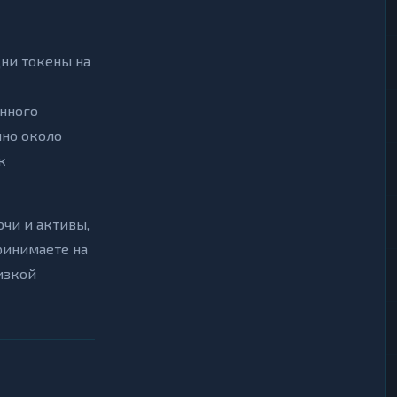
дни токены на
нного
чно около
к
чи и активы,
ринимаете на
изкой