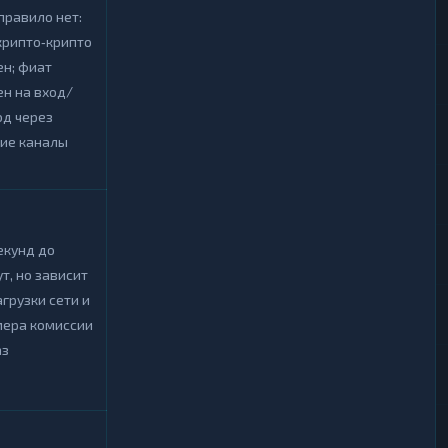
правило нет:
крипто‑крипто
н; фиат
н на вход/
од через
гие каналы
екунд до
т, но зависит
агрузки сети и
мера комиссии
аз