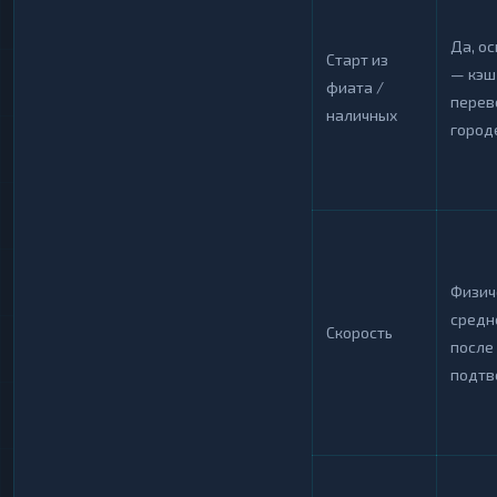
Да, о
Старт из
— кэш
фиата /
перев
наличных
город
Физич
средн
Скорость
после 
подтв