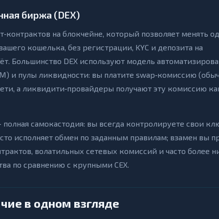
ная биржа (DEX)
т‑контрактов на блокчейне, который позволяет менять о
ашего кошелька, без регистрации, KYC и депозита на
ёт. Большинство DEX используют модель автоматизирова
) и пулы ликвидности: вы платите swap‑комиссию (обы
 сети, а ликвидити‑провайдеры получают эту комиссию ка
полная самокастодия: вы всегда контролируете свои клю
осто исполняет обмен по заданным правилам; взамен вы п
нтрактов, волатильных сетевых комиссий и часто более н
тва по сравнению с крупными CEX.
чие в одном взгляде