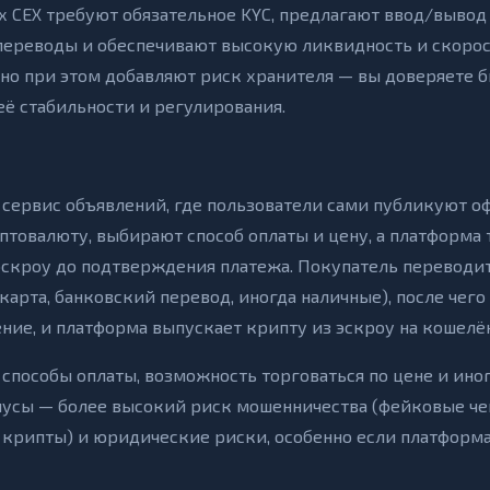
 CEX требуют обязательное KYC, предлагают ввод/вывод
переводы и обеспечивают высокую ликвидность и скоро
 но при этом добавляют риск хранителя — вы доверяете 
её стабильности и регулирования.
 сервис объявлений, где пользователи сами публикуют 
товалюту, выбирают способ оплаты и цену, а платформа 
эскроу до подтверждения платежа. Покупатель переводи
арта, банковский перевод, иногда наличные), после чего
ние, и платформа выпускает крипту из эскроу на кошелёк
способы оплаты, возможность торговаться по цене и ино
усы — более высокий риск мошенничества (фейковые че
 крипты) и юридические риски, особенно если платформа