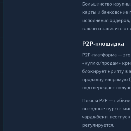
Большинство крупных
карты и банковские 
исполнения ордеров,
ключи и зависите от 
P2P‑площадка
P2P‑платформа — это
«куплю/продам» крип
блокирует крипту в 
продавцу напрямую (к
подтверждает получе
Плюсы P2P — гибкие 
выгодные курсы; мин
чарджбеки, неотпуск
регулируется.