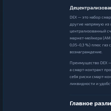
Децентрализован
DEX — это набор смар
другие напрямую из в
централизованный сч
маркет‑мейкера (AMM
0,05–0,3 %) плюс газ
вознаграждение.
Преимущество DEX — 
а смарт‑контракт пр
себя риски смарт‑ко
ликвидности и удобс
Главное разли