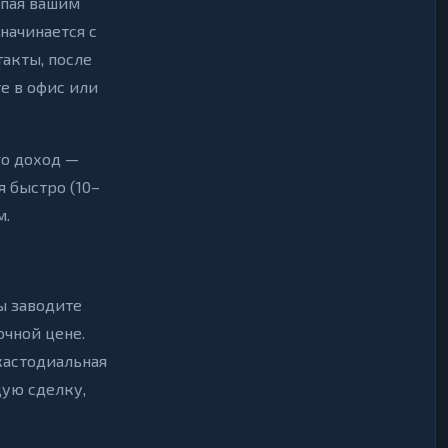
упая вашим
начинается с
такты, после
е в офис или
го доход —
я быстро (10–
м.
ы заводите
очной цене.
кастодиальная
дую сделку,