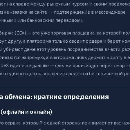
ает на спреде между рыночным курсом и своим предлож
вязке «заявка на сайте → подтверждение в мессенджере 
ичными или банковским переводом».
биржа (CEX) — это уже торговая площадка, на которой по
руг другу, а платформа только сводит ордера и берёт ко
 убирают даже этот уровень посредничества в части рас
риваются напрямую, а платформа лишь держит крипту в 
 DEX идёт ещё дальше — сделки происходят через смарт
без единого центра хранения средств и без привычной ре
а обмена: краткие определения
(офлайн и онлайн)
о сервис, который с одной стороны принимает от вас кри