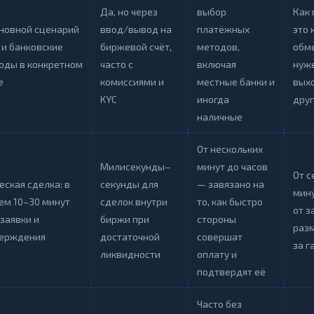
Да, но через
выбор
Как 
сновной сценарий
ввод/вывод на
платёжных
это 
 и банковские
биржевой счёт,
методов,
обме
оды в конкретном
часто с
включая
нуже
е
комиссиями и
местные банки и
вых
KYC
иногда
дру
наличные
От нескольких
Милисекунды–
минут до часов
От с
еская сделка: в
секунды для
— завязано на
мину
ем 10–30 минут
сделок внутри
то, как быстро
от з
заявки и
биржи при
стороны
раз
ерждения
достаточной
совершат
за г
ликвидности
оплату и
подтвердят её
Часто без