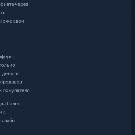
 фиата через
сть
бирже свои
офферы
только
т деньги
 продавец
 покупателя.
гда более
ки,
 слабо