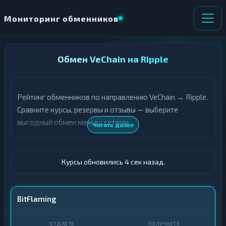
Мониторинг обменников
НАПРАВЛЕНИЕ
Обмен VeChain на Ripple
×
ОБМЕНА
Рейтинг обменников по направлению VeChain → Ripple.
★ ИЗБРАННОЕ
ВСЕ РАЗДЕЛЫ
Сравните курсы, резервы и отзывы — выберите
выгодный обмен между сетями.
О
П
Читать далее
Т
О
Д
Л
А
У
Ё
Ч
Курсы обновились 5 сек назад.
Т
А
Е
Е
Т
VET
BitFlaming
Е
XRP