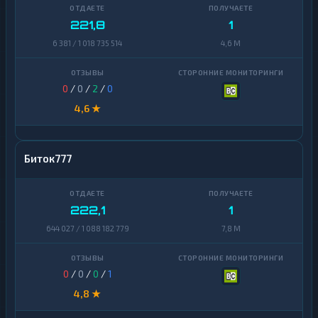
Zcash
1
221,8
1
6 381 / 1 018 735 514
4,6 M
0
/
0
/
2
/
0
4,6 ★
Биток777
222,1
1
644 027 / 1 088 182 779
7,8 M
0
/
0
/
0
/
1
4,8 ★