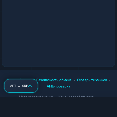
•
•
•
•
Вики
Города
Безопасность обмена
Словарь терминов
VET → XRP
AML-проверка
•
•
Методология оценки
Как мы зарабатываем
Для обменников
Купить крипту