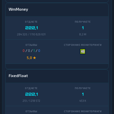
WmMoney
222,1
1
284 320 / 1 110 626 631
8,2 M
0
/
0
/
1
/
0
5,0 ★
FixedFloat
222,1
1
213 / 1 218 572
453 K