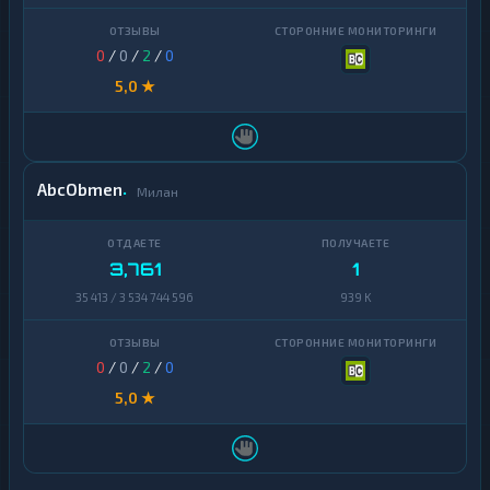
0
/
0
/
2
/
0
5,0 ★
AbcObmen
Милан
3,761
1
35 413 / 3 534 744 596
939 K
0
/
0
/
2
/
0
5,0 ★