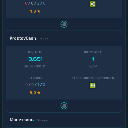
0
/
0
/
2
/
0
4,9 ★
ProstovCash
Милан
3,651
1
36 514 / 995 311
17,3 M
0
/
0
/
1
/
0
5,0 ★
Монеткинс
Милан