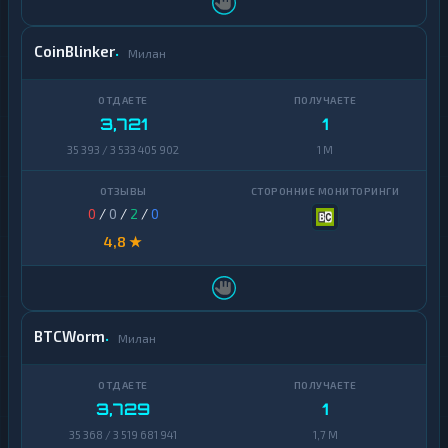
CoinBlinker
Милан
3,721
1
35 393 / 3 533 405 902
1 M
0
/
0
/
2
/
0
4,8 ★
BTCWorm
Милан
3,729
1
35 368 / 3 519 681 941
1,7 M