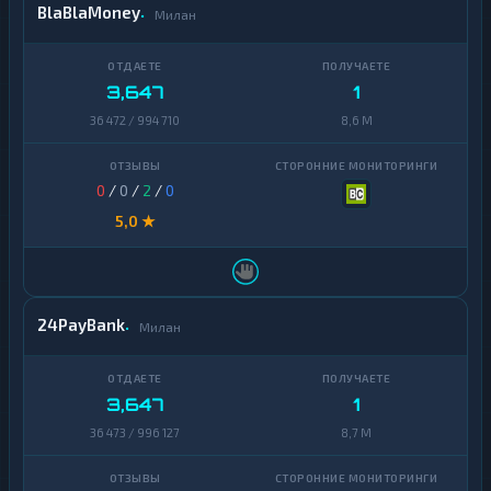
BlaBlaMoney
Милан
3,647
1
36 472 / 994 710
8,6 M
0
/
0
/
2
/
0
5,0 ★
24PayBank
Милан
3,647
1
36 473 / 996 127
8,7 M