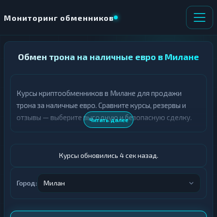
Мониторинг обменников
НАПРАВЛЕНИЕ
Обмен трона на наличные евро в Милане
×
ОБМЕНА
Курсы криптообменников в Милане для продажи
★ ИЗБРАННОЕ
ВСЕ РАЗДЕЛЫ
трона за наличные евро. Сравните курсы, резервы и
отзывы — выберите выгодную и безопасную сделку.
О
П
Читать далее
Т
О
Д
Л
А
У
Ё
Ч
Курсы обновились 5 сек назад.
Т
А
Е
Е
Т
Город:
Милан
TRX
Е
Евро