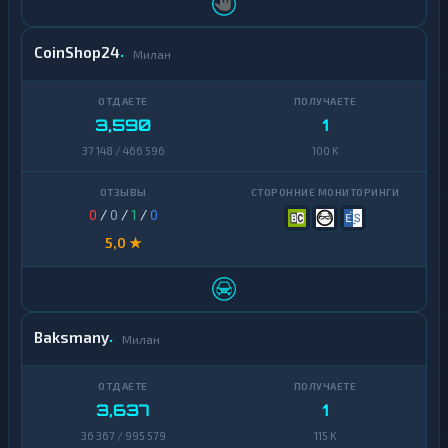
CoinShop24
Милан
3,590
1
37 148 / 466 596
100 K
0
/
0
/
1
/
0
5,0 ★
Baksmany
Милан
3,637
1
36 367 / 995 579
115 K