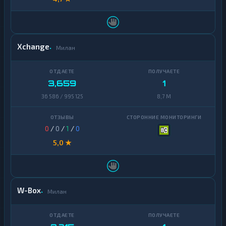
Xchange
Милан
3,659
1
36 586 / 995 125
8,7 M
0
/
0
/
1
/
0
5,0 ★
W-Box
Милан