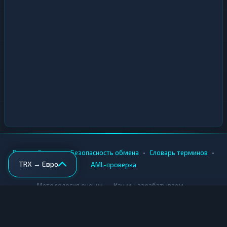
•
•
•
•
Вики
Города
Безопасность обмена
Словарь терминов
TRX → Евро
AML-проверка
•
•
Методология оценки
Как мы зарабатываем
Для обменников
Купить крипту