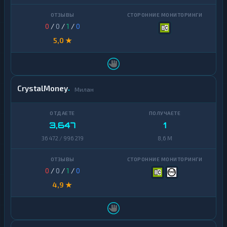
0
/
0
/
1
/
0
5,0 ★
CrystalMoney
Милан
3,647
1
36 472 / 996 219
8,6 M
0
/
0
/
1
/
0
4,9 ★