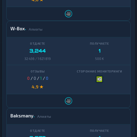
W-Box
Алматы
3,244
1
32 436 / 1 621 819
500 K
0
/
0
/
1
/
0
4,9 ★
Baksmany
Алматы