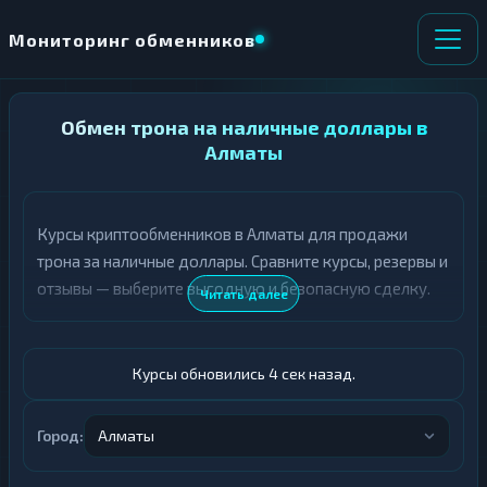
Мониторинг обменников
НАПРАВЛЕНИЕ
Обмен трона на наличные доллары в
×
ОБМЕНА
Алматы
★ ИЗБРАННОЕ
ВСЕ РАЗДЕЛЫ
Курсы криптообменников в Алматы для продажи
трона за наличные доллары. Сравните курсы, резервы и
О
П
Т
О
отзывы — выберите выгодную и безопасную сделку.
Читать далее
Д
Л
А
У
Ё
Ч
Т
А
Курсы обновились 5 сек назад.
Е
Е
Т
TRX
Е
Город:
Алматы
Доллары