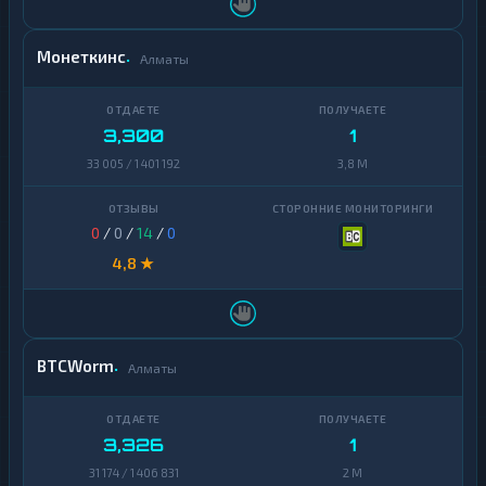
Монеткинс
Алматы
3,300
1
33 005 / 1 401 192
3,8 M
0
/
0
/
14
/
0
4,8 ★
BTCWorm
Алматы
3,326
1
31 174 / 1 406 831
2 M