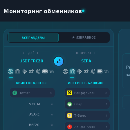
Мониторинг обменников
★ ИЗБРАННОЕ
ВСЕ РАЗДЕЛЫ
ОТДАЁТЕ
ПОЛУЧАЕТЕ
USDT TRC20
SEPA
Р
з
КРИПТОВАЛЮТЫ
ИНТЕРНЕТ-БАНКИНГ
Tether
Райффайзен
9
2
ARBTM
★
Сбер
1
AVAXC
★
Т-Банк
1
BEP20
★
Альфа-Банк
1