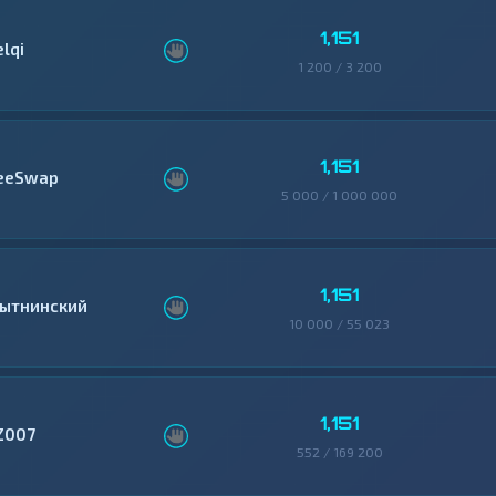
1,151
elqi
1 200 / 3 200
1,151
eeSwap
5 000 / 1 000 000
1,151
ытнинский
10 000 / 55 023
1,151
Z007
552 / 169 200