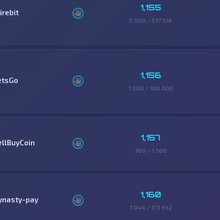
1,155
irebit
5 000 / 577 516
1,156
etsGo
1 000 / 100 000
1,157
ellBuyCoin
300 / 1 500
1,160
ynasty-pay
1 044 / 173 932