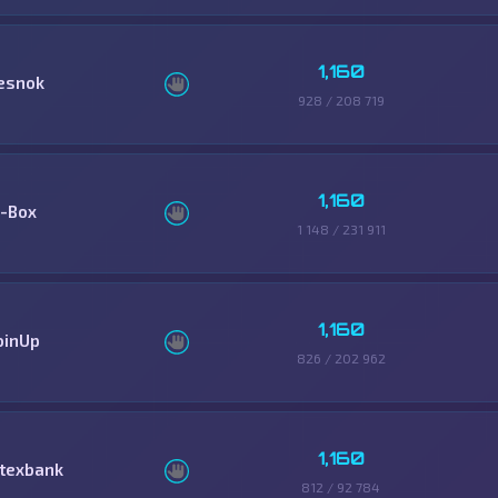
1,160
esnok
928 / 208 719
1,160
-Box
1 148 / 231 911
1,160
oinUp
826 / 202 962
1,160
itexbank
812 / 92 784