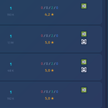
0
/
0
/
2
/
0
1
4,2 ★
193 K
0
/
0
/
2
/
0
1
5,0 ★
1,1 M
0
/
0
/
2
/
0
1
5,0 ★
48 K
0
/
0
/
3
/
0
1
5,0 ★
192 K