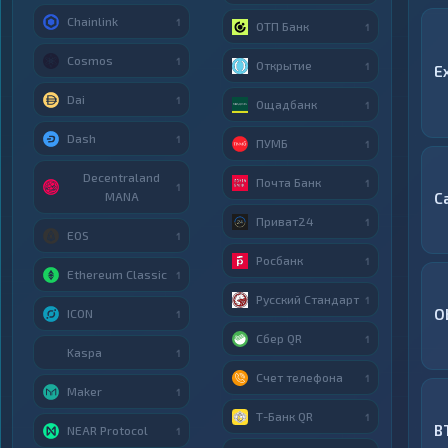
Chainlink
1
ОТП Банк
1
Cosmos
1
Открытие
1
E
Dai
1
Ощадбанк
1
Dash
1
ПУМБ
1
Decentraland
Почта Банк
1
1
MANA
С
Приват24
1
EOS
1
Росбанк
1
Ethereum Classic
1
Русский Стандарт
1
O
ICON
1
Сбер QR
1
Kaspa
1
Счет телефона
1
Maker
1
Т-Банк QR
1
B
NEAR Protocol
1