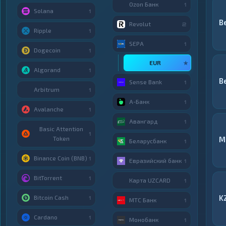
Ozon Банк
1
Solana
1
B
Revolut
2
Ripple
1
SEPA
1
Dogecoin
1
EUR
★
Algorand
1
B
Sense Bank
1
Arbitrum
1
А-Банк
1
Avalanche
1
Авангард
1
Basic Attention
1
Token
М
Беларусбанк
1
Binance Coin (BNB)
1
Евразийский банк
1
BitTorrent
1
Карта UZCARD
1
K
Bitcoin Cash
1
МТС Банк
1
Cardano
1
Монобанк
1