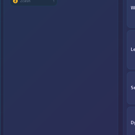
Zcash
1
W
L
S
D