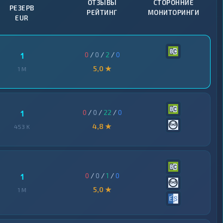
ОТЗЫВЫ
СТОРОННИЕ
РЕЗЕРВ
РЕЙТИНГ
МОНИТОРИНГИ
EUR
0
/
0
/
2
/
0
1
5,0 ★
1 M
0
/
0
/
22
/
0
1
4,8 ★
453 K
0
/
0
/
1
/
0
1
5,0 ★
1 M