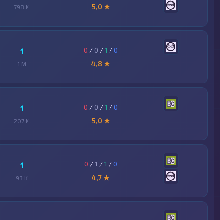
5,0 ★
798 K
0
/
0
/
1
/
0
1
4,8 ★
1 M
0
/
0
/
1
/
0
1
5,0 ★
207 K
0
/
1
/
1
/
0
1
4,7 ★
93 K