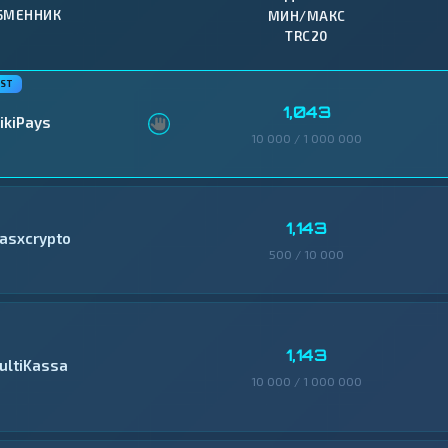
БМЕННИК
МИН/МАКС
TRC20
1,043
ikiPays
10 000 / 1 000 000
1,143
asxcrypto
500 / 10 000
1,143
ultiKassa
10 000 / 1 000 000