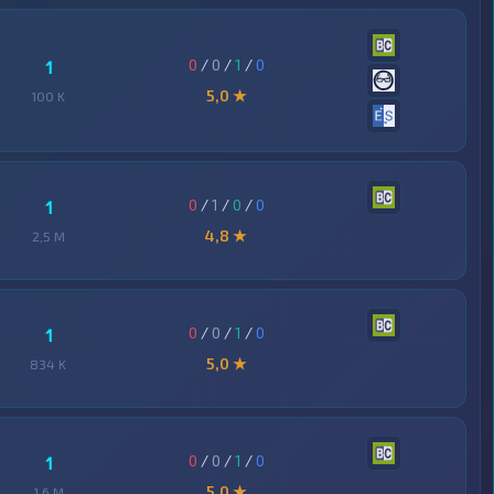
0
/
0
/
1
/
0
1
5,0 ★
100 K
0
/
1
/
0
/
0
1
4,8 ★
2,5 M
0
/
0
/
1
/
0
1
5,0 ★
834 K
0
/
0
/
1
/
0
1
5,0 ★
1,6 M