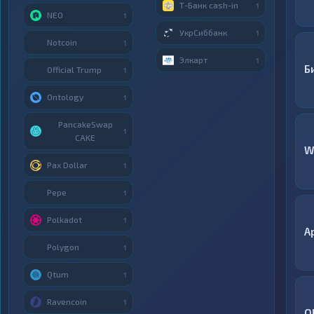
Т-Банк cash-in
1
NEO
1
УкрСиббанк
1
Notcoin
1
Элкарт
1
Б
Official Trump
1
Ontology
1
PancakeSwap
1
CAKE
W
Pax Dollar
1
Pepe
1
Polkadot
1
A
Polygon
1
Qtum
1
Ravencoin
1
O