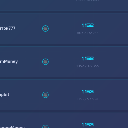
1,152
иток777
806 / 172 753
1,152
mMoney
1 152 / 172 755
1,153
ppbit
865 / 57 659
1,153
bmenMoney