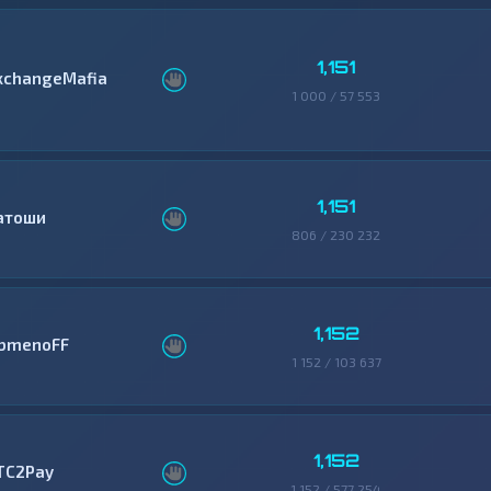
1,151
xchangeMafia
1 000 / 57 553
1,151
атоши
806 / 230 232
1,152
bmenoFF
1 152 / 103 637
1,152
TC2Pay
1 152 / 577 254