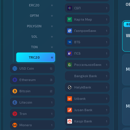
О
ERC20
★
СБП
1
OPTM
★
Карта Мир
1
POLYGON
★
Газпромбанк
1
W
SOL
★
ВТБ
1
TON
★
ПСБ
1
TRC20
★
Россельхозбанк
1
USD Coin
M
5
Bangkok Bank
1
Ethereum
3
HalykBank
1
Bitcoin
2
Izibank
1
Litecoin
1
M
Jusan Bank
1
Tron
1
Kaspi Bank
1
Monero
1