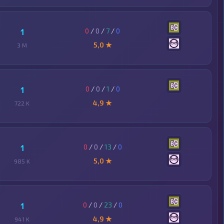
0
/
0
/
7
/
0
1
5,0 ★
3 M
0
/
0
/
1
/
0
1
4,9 ★
722 K
0
/
0
/
13
/
0
1
5,0 ★
985 K
0
/
0
/
23
/
0
1
4,9 ★
941 K