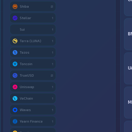
Shiba
2
Stellar
1
Sui
1
B
Terra (LUNA)
1
Tezos
1
Toncoin
1
U
TrueUSD
2
Uniswap
1
VeChain
1
M
Waves
1
Yearn Finance
1