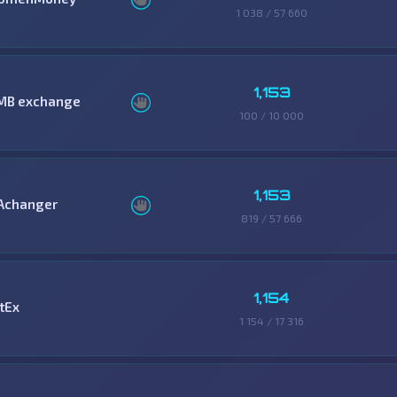
1 038 / 57 660
1,153
MB exchange
100 / 10 000
1,153
Achanger
819 / 57 666
1,154
tEx
1 154 / 17 316