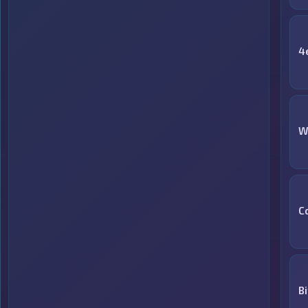
4
W
C
B