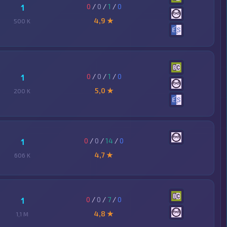
0
/
0
/
1
/
0
1
4,9 ★
500 K
0
/
0
/
1
/
0
1
5,0 ★
200 K
0
/
0
/
14
/
0
1
4,7 ★
606 K
0
/
0
/
7
/
0
1
4,8 ★
1,1 M