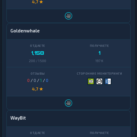
4,7 ★
Goldenwhale
1,158
1
200 / 1 500
197 K
0
/
0
/
1
/
0
4,7 ★
WayBit