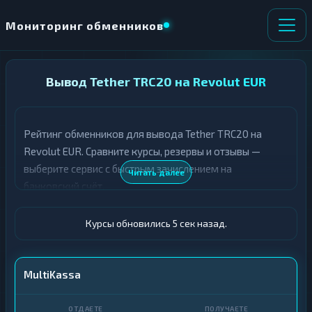
Мониторинг обменников
НАПРАВЛЕНИЕ
Вывод Tether TRC20 на Revolut EUR
×
ОБМЕНА
Рейтинг обменников для вывода Tether TRC20 на
★ ИЗБРАННОЕ
ВСЕ РАЗДЕЛЫ
Revolut EUR. Сравните курсы, резервы и отзывы —
выберите сервис с быстрым зачислением на
О
П
Читать далее
Т
О
банковский счёт.
Д
Л
А
У
Ё
Ч
Курсы обновились 6 сек назад.
Т
А
Е
Е
Т
USDT TRC20
MultiKassa
Е
Revolut · EUR