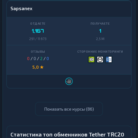
Sapsanex
1,167
1
291 / 11 673
2,5 M
0
/
0
/
2
/
0
5,0 ★
Показать все курсы (
86
)
Статистика топ обменников Tether TRC20