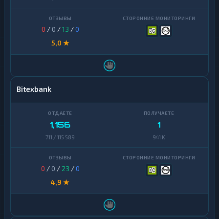
0
/
0
/
13
/
0
5,0 ★
Bitexbank
1,156
1
711 / 115 589
941 K
0
/
0
/
23
/
0
4,9 ★