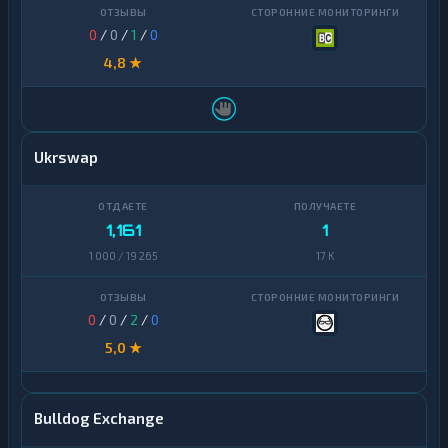
0
/
0
/
1
/
0
4,8 ★
Ukrswap
1,161
1
1 000 / 19 265
17 K
0
/
0
/
2
/
0
5,0 ★
Bulldog Exchange