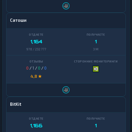
Сатоши
1,164
1
978 / 232 777
3 M
0
/
1
/
0
/
0
4,8 ★
BitKit
1,166
1