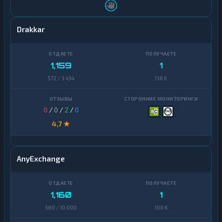
Drakkar
1,159
1
572 / 3 434
138 K
0
/
0
/
2
/
0
4,7 ★
AnyExchange
1,160
1
580 / 10 000
100 K