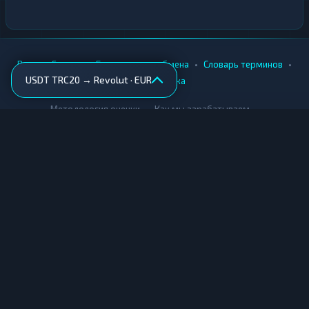
•
•
•
•
Вики
Города
Безопасность обмена
Словарь терминов
USDT TRC20 → Revolut · EUR
AML-проверка
•
•
Методология оценки
Как мы зарабатываем
Для обменников
Купить крипту
Продать крипту
Купить за рубли
Продать за рубли