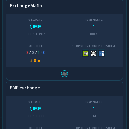
ExchangeMafia
1,156
1
500 / 115 607
100 K
0
/
0
/
1
/
0
5,0 ★
BMB exchange
1,156
1
100 / 10 000
1 M