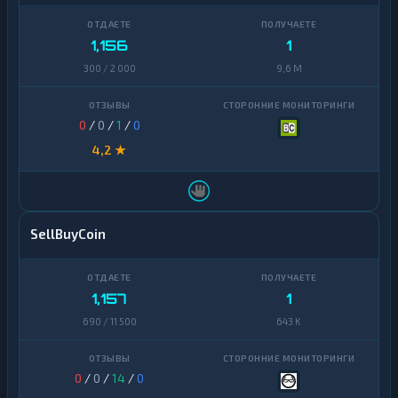
1,156
1
300 / 2 000
9,6 M
0
/
0
/
1
/
0
4,2 ★
SellBuyCoin
1,157
1
690 / 11 500
643 K
0
/
0
/
14
/
0