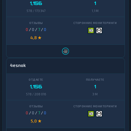
1,156
1
Ontology
1
578 / 173 347
1,1 M
PancakeSwap
1
CAKE
0
/
0
/
7
/
0
Pax
1
Dollar
4,8 ★
Pepe
1
Polkadot
1
4esnok
Polygon
1
Qtum
1
1,156
1
Ravencoin
1
578 / 208 016
3 M
Shiba
2
Stellar
0
/
0
/
7
/
0
1
5,0 ★
Sui
1