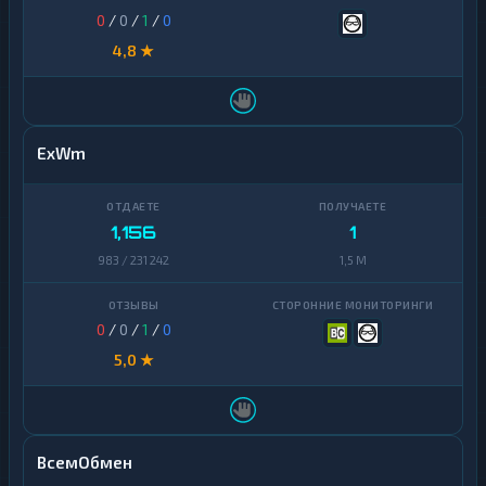
0
/
0
/
1
/
0
4,8 ★
ExWm
1,156
1
983 / 231 242
1,5 M
0
/
0
/
1
/
0
5,0 ★
ВсемОбмен