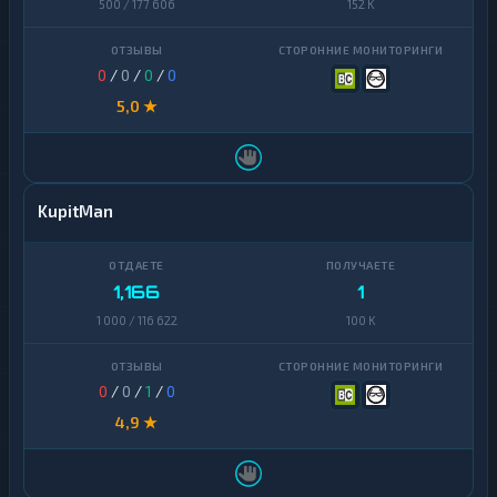
500 / 177 606
152 K
0
/
0
/
0
/
0
5,0 ★
KupitMan
1,166
1
1 000 / 116 622
100 K
0
/
0
/
1
/
0
4,9 ★