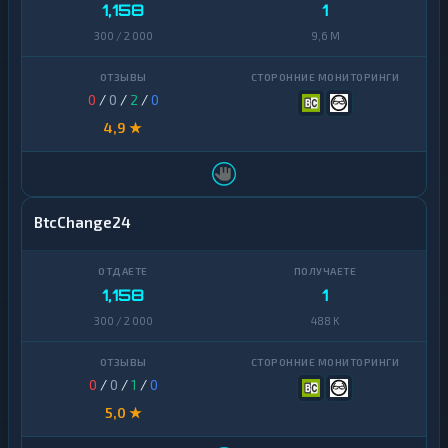
1,158
1
300 / 2 000
9,6 M
0
/
0
/
2
/
0
4,9 ★
BtcChange24
1,158
1
300 / 2 000
488 K
0
/
0
/
1
/
0
5,0 ★