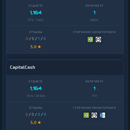
1,164
1
573 / 3 437
495 K
0
/
0
/
1
/
0
5,0 ★
CapitalCash
1,164
1
34,4 / 34 424
71 K
0
/
0
/
0
/
0
5,0 ★