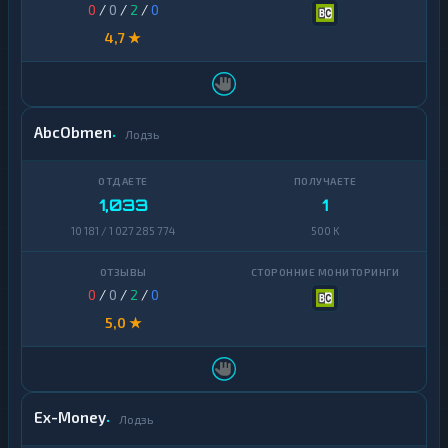
0
/
0
/
2
/
0
4,7 ★
AbcObmen
Лодзь
1,033
1
10 181 / 1 027 285 774
500 K
0
/
0
/
2
/
0
5,0 ★
Ex-Money
Лодзь