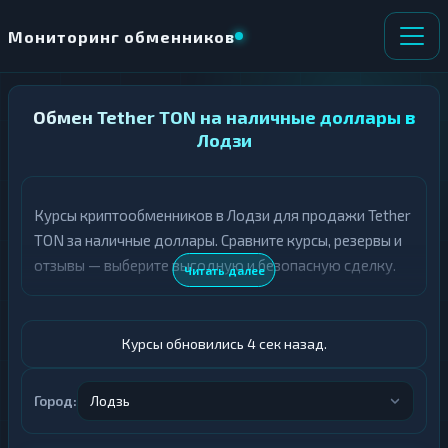
Мониторинг обменников
НАПРАВЛЕНИЕ
Обмен Tether TON на наличные доллары в
×
ОБМЕНА
Лодзи
★ ИЗБРАННОЕ
ВСЕ РАЗДЕЛЫ
Курсы криптообменников в Лодзи для продажи Tether
TON за наличные доллары. Сравните курсы, резервы и
О
П
Т
О
отзывы — выберите выгодную и безопасную сделку.
Читать далее
Д
Л
А
У
Ё
Ч
Т
А
Курсы обновились 5 сек назад.
Е
Е
Т
USDT TON
Е
Город:
Лодзь
Доллары