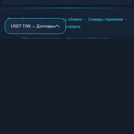
•
•
•
•
Вики
Города
Безопасность обмена
Словарь терминов
USDT TON → Доллары
AML-проверка
•
•
Методология оценки
Как мы зарабатываем
Для обменников
Купить крипту
Продать крипту
Купить за рубли
Продать за рубли
© Мониторинг обменников — 2026