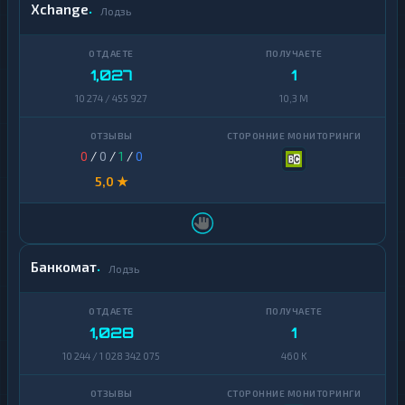
Xchange
Лодзь
1,027
1
10 274 / 455 927
10,3 M
0
/
0
/
1
/
0
5,0 ★
Банкомат
Лодзь
1,028
1
10 244 / 1 028 342 075
460 K