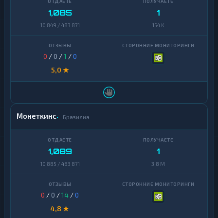
1,085
1
Decentraland
1
MANA
10 849 / 483 871
154 K
EOS
1
0
/
0
/
1
/
0
Ethereum
1
Classic
5,0 ★
ICON
1
Kaspa
1
Монеткинс
Бразилиа
Maker
1
NEAR
1
Protocol
1,089
1
NEO
10 885 / 483 871
3,8 M
1
Notcoin
1
0
/
0
/
14
/
0
Official
1
4,8 ★
Trump