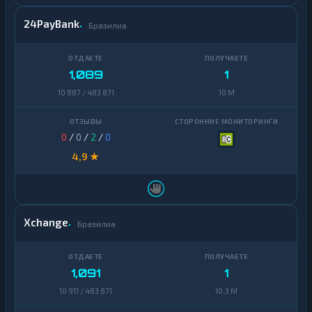
24PayBank
Бразилиа
1,089
1
10 887 / 483 871
10 M
0
/
0
/
2
/
0
4,9 ★
Xchange
Бразилиа
1,091
1
10 911 / 483 871
10,3 M