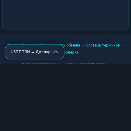
•
•
•
•
Вики
Города
Безопасность обмена
Словарь терминов
USDT TON → Доллары
AML-проверка
•
•
Методология оценки
Как мы зарабатываем
Для обменников
Купить крипту
Продать крипту
Купить за рубли
Продать за рубли