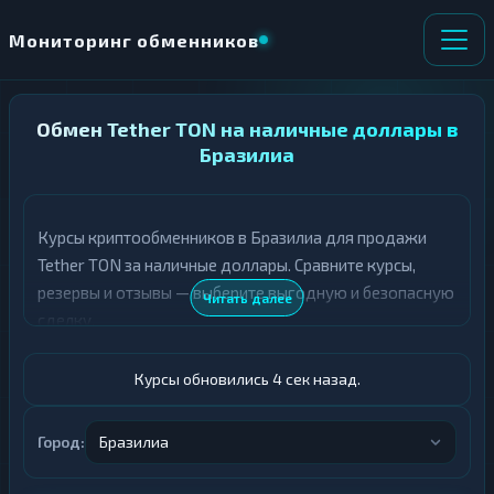
Мониторинг обменников
НАПРАВЛЕНИЕ
Обмен Tether TON на наличные доллары в
×
ОБМЕНА
Бразилиа
★ ИЗБРАННОЕ
ВСЕ РАЗДЕЛЫ
Курсы криптообменников в Бразилиа для продажи
Tether TON за наличные доллары. Сравните курсы,
О
П
Т
О
резервы и отзывы — выберите выгодную и безопасную
Читать далее
Д
Л
сделку.
А
У
Ё
Ч
Т
А
Курсы обновились 5 сек назад.
Е
Е
Т
USDT TON
Е
Город:
Бразилиа
Доллары