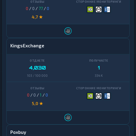
0
/
0
/
77
/
0
4,7 ★
KingsExchange
4,030
1
103 / 100 000
334 K
0
/
0
/
1
/
0
5,0 ★
Poxbuy