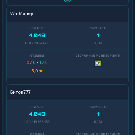
WmMoney
4,049
1
1 011 / 20 243 421
8,5 M
0
/
0
/
1
/
0
5,0 ★
Биток777
4,049
1
1 011 / 19 838 553
6,1 M