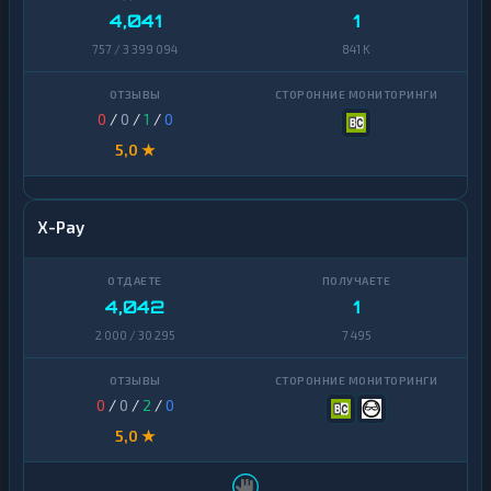
4,041
1
757 / 3 399 094
841 K
0
/
0
/
1
/
0
5,0 ★
X-Pay
4,042
1
2 000 / 30 295
7 495
0
/
0
/
2
/
0
5,0 ★