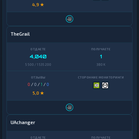
4,9 ★
TheGrail
4,040
1
5 500 / 1 535 200
380 K
0
/
0
/
1
/
0
5,0 ★
UAchanger