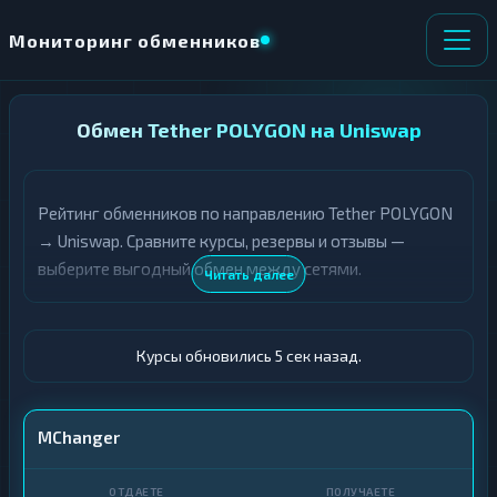
Мониторинг обменников
НАПРАВЛЕНИЕ
Обмен Tether POLYGON на Uniswap
×
ОБМЕНА
Рейтинг обменников по направлению Tether POLYGON
★ ИЗБРАННОЕ
ВСЕ РАЗДЕЛЫ
→ Uniswap. Сравните курсы, резервы и отзывы —
выберите выгодный обмен между сетями.
О
П
Читать далее
Т
О
Д
Л
А
У
Ё
Ч
Курсы обновились 6 сек назад.
Т
А
Е
Е
Т
USDT POLYGON
MChanger
Е
UNI