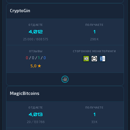
Terra
1
(LUNA)
CryptoGin
Tezos
1
Toncoin
1
4,012
1
25 000 / 608 575
296 K
TrueUSD
2
Uniswap
1
0
/
0
/
1
/
0
VeChain
1
5,0 ★
Waves
1
Yearn
1
Finance
MagicBitcoins
Zcash
1
4,013
1
20 / 133 766
33 K