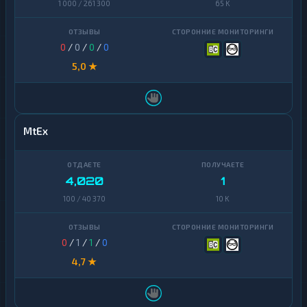
1 000 / 261 300
65 K
0
/
0
/
0
/
0
5,0 ★
MtEx
4,020
1
100 / 40 370
10 K
0
/
1
/
1
/
0
4,7 ★