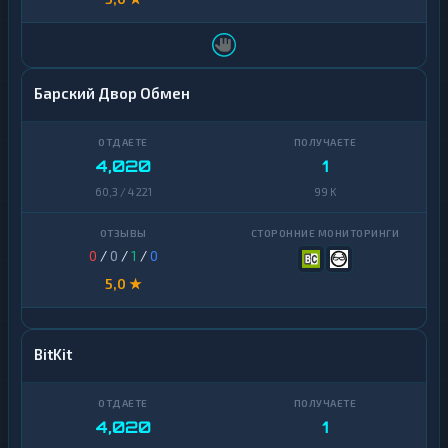
Барский Двор Обмен
4,020
1
60,3 / 4 221
99 K
0
/
0
/
1
/
0
5,0 ★
BitKit
4,020
1