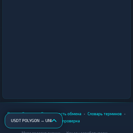
•
•
•
•
Вики
Города
Безопасность обмена
Словарь терминов
USDT POLYGON → UNI
AML-проверка
•
•
Методология оценки
Как мы зарабатываем