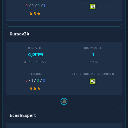
0
/
0
/
0
/
1
4,8 ★
Kursov24
4,079
1
4 869 / 618 227
16,6 M
0
/
1
/
0
/
0
4,6 ★
EcashExpert