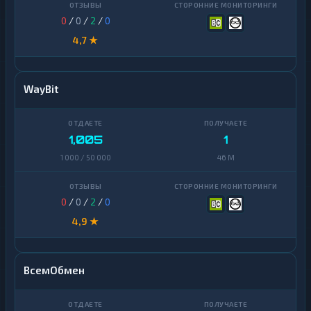
0
/
0
/
2
/
0
4,7 ★
WayBit
1,005
1
1 000 / 50 000
46 M
0
/
0
/
2
/
0
4,9 ★
ВсемОбмен