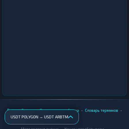
•
•
•
•
Вики
Города
Безопасность обмена
Словарь терминов
USDT POLYGON → USDT ARBTM
AML-проверка
•
•
Методология оценки
Как мы зарабатываем