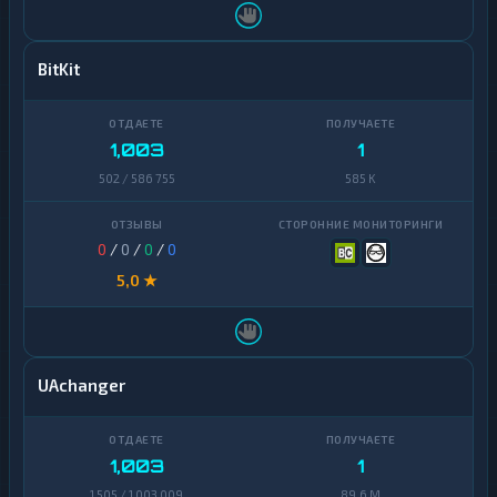
BitKit
1,003
1
502 / 586 755
585 K
0
/
0
/
0
/
0
5,0 ★
UAchanger
1,003
1
1 505 / 1 003 009
89,6 M