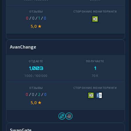
0
/
0
/
1
/
0
5,0 ★
AvanChange
1,003
1
1 000 / 100 000
70 K
0
/
0
/
2
/
0
5,0 ★
SwapGate