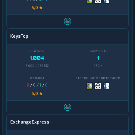
5,0 ★
KeysTop
1,004
1
5 000 / 955 812
980 K
0
/
0
/
1
/
0
5,0 ★
ExchangeExpress