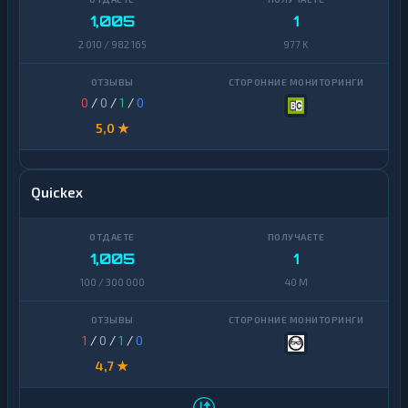
1,005
1
2 010 / 982 165
977 K
0
/
0
/
1
/
0
5,0 ★
Quickex
1,005
1
100 / 300 000
40 M
1
/
0
/
1
/
0
4,7 ★