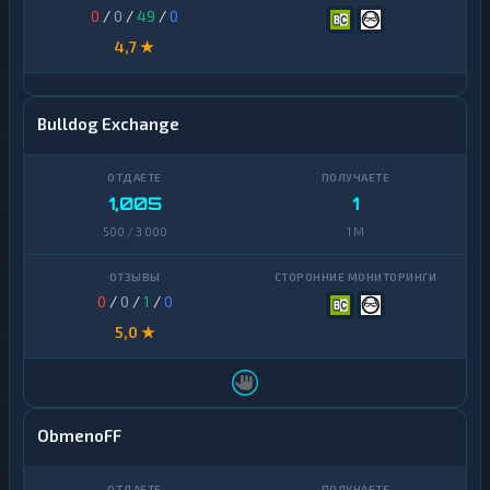
0
/
0
/
49
/
0
4,7 ★
Bulldog Exchange
1,005
1
500 / 3 000
1 M
0
/
0
/
1
/
0
5,0 ★
ObmenoFF