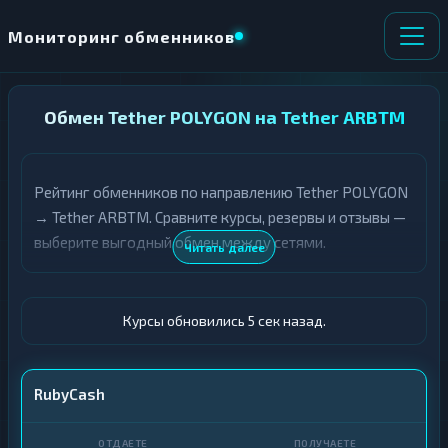
Мониторинг обменников
НАПРАВЛЕНИЕ
Обмен Tether POLYGON на Tether ARBTM
×
ОБМЕНА
Рейтинг обменников по направлению Tether POLYGON
★ ИЗБРАННОЕ
ВСЕ РАЗДЕЛЫ
→ Tether ARBTM. Сравните курсы, резервы и отзывы —
выберите выгодный обмен между сетями.
О
П
Читать далее
Т
О
Д
Л
А
У
Ё
Ч
Курсы обновились 6 сек назад.
Т
А
Е
Е
Т
USDT POLYGON
RubyCash
Е
USDT ARBTM