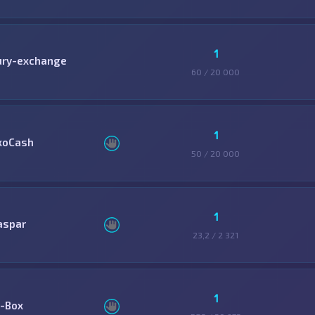
1
ury-exchange
60 / 20 000
1
xoCash
50 / 20 000
1
aspar
23,2 / 2 321
1
-Box