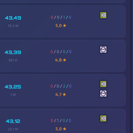
0
/
0
/
1
/
0
43,49
5,0 ★
10,5 M
0
/
0
/
0
/
0
43,39
4,8 ★
961 K
0
/
0
/
2
/
0
43,25
4,7 ★
1 M
0
/
1
/
0
/
0
43,12
5,0 ★
20,1 M