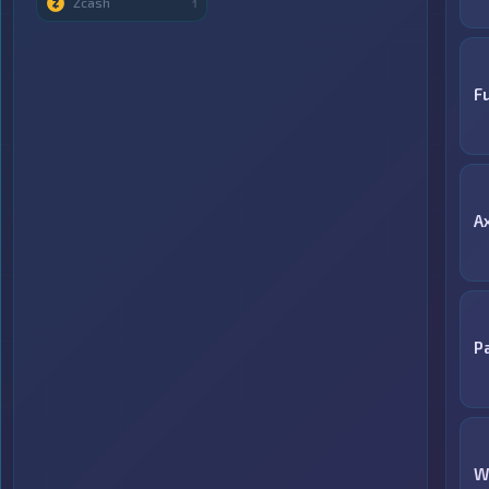
Zcash
1
F
A
P
W