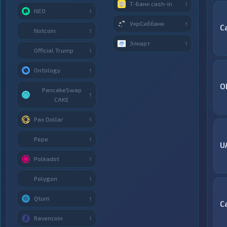
Т-Банк cash-in
1
NEO
1
УкрСиббанк
1
C
Notcoin
1
Элкарт
1
Official Trump
1
Ontology
1
O
PancakeSwap
1
CAKE
Pax Dollar
1
Pepe
1
U
Polkadot
1
Polygon
1
Qtum
1
С
Ravencoin
1