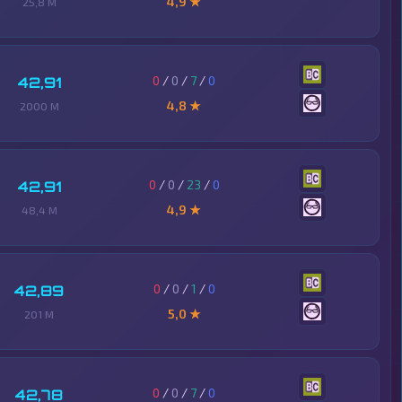
4,9 ★
25,8 M
0
/
0
/
7
/
0
42,91
4,8 ★
2000 M
0
/
0
/
23
/
0
42,91
4,9 ★
48,4 M
0
/
0
/
1
/
0
42,89
5,0 ★
201 M
0
/
0
/
7
/
0
42,78