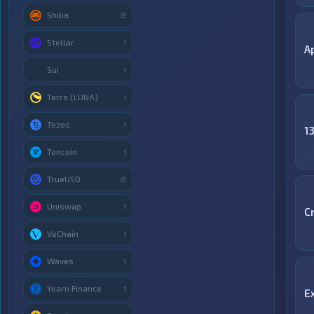
Shiba
2
Stellar
1
A
Sui
1
Terra (LUNA)
1
Tezos
1
1
Toncoin
1
TrueUSD
2
Uniswap
1
C
VeChain
1
Waves
1
Yearn Finance
1
E