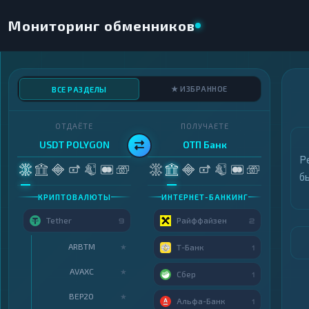
Мониторинг обменников
★ ИЗБРАННОЕ
ВСЕ РАЗДЕЛЫ
ОТДАЁТЕ
ПОЛУЧАЕТЕ
USDT POLYGON
ОТП Банк
Р
б
КРИПТОВАЛЮТЫ
ИНТЕРНЕТ-БАНКИНГ
Tether
Райффайзен
9
2
ARBTM
★
Т-Банк
1
AVAXC
★
Сбер
1
BEP20
★
Альфа-Банк
1