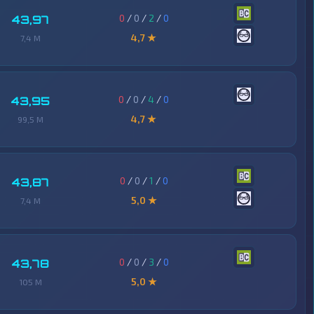
0
/
0
/
2
/
0
43,97
4,7 ★
7,4 M
0
/
0
/
4
/
0
43,95
4,7 ★
99,5 M
0
/
0
/
1
/
0
43,87
5,0 ★
7,4 M
0
/
0
/
3
/
0
43,78
5,0 ★
105 M