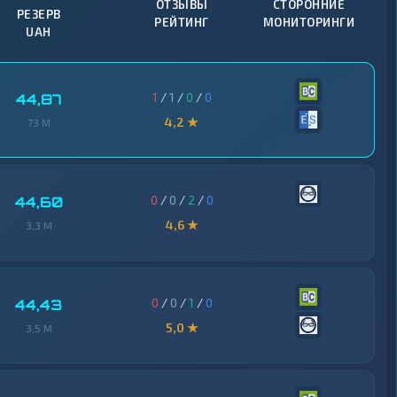
ОТЗЫВЫ
СТОРОННИЕ
РЕЗЕРВ
РЕЙТИНГ
МОНИТОРИНГИ
UAH
1
/
1
/
0
/
0
44,87
4,2 ★
73 M
0
/
0
/
2
/
0
44,60
4,6 ★
3,3 M
0
/
0
/
1
/
0
44,43
5,0 ★
3,5 M