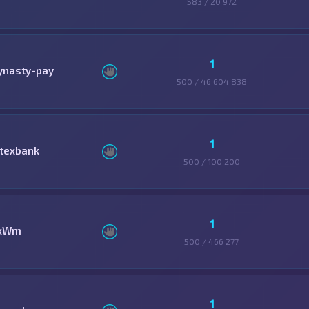
583 / 20 972
1
ynasty-pay
500 / 46 604 838
1
itexbank
500 / 100 200
1
xWm
500 / 466 277
1