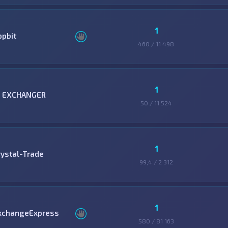
1
ppbit
460 / 11 498
1
3 EXCHANGER
50 / 11 524
1
rystal-Trade
99,4 / 2 312
1
xchangeExpress
580 / 81 163