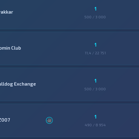
1
rakkar
500 / 3 000
1
bmin Club
11,4 / 22 751
1
ulldog Exchange
500 / 3 000
1
Z007
490 / 8 954