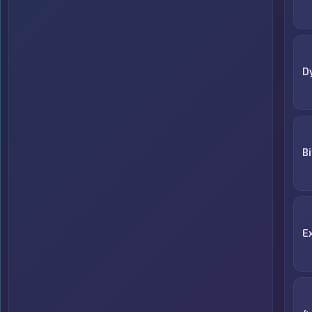
D
B
E