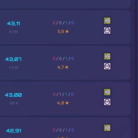
0
/
0
/
1
/
0
43,11
5,0 ★
9,1 M
0
/
0
/
1
/
0
43,07
4,7 ★
1,4 M
0
/
1
/
1
/
0
43,00
4,8 ★
190 K
0
/
0
/
1
/
0
42,91