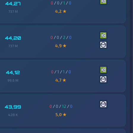
0
/
0
/
1
/
0
44,27
4,2 ★
737 M
0
/
0
/
2
/
0
44,20
4,9 ★
737 M
0
/
1
/
1
/
0
44,12
4,7 ★
99,6 M
0
/
0
/
12
/
0
43,99
5,0 ★
428 K