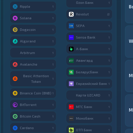
Ozon Банк
1
В
Ripple
1
Revolut
2
Solana
1
SEPA
1
Dogecoin
1
Sense Bank
1
W
Algorand
1
А-Банк
1
Arbitrum
1
Авангард
1
Avalanche
1
Беларусбанк
1
M
Basic Attention
1
Token
Евразийский банк
1
Binance Coin (BNB)
1
Карта UZCARD
1
BitTorrent
1
МТС Банк
1
M
Bitcoin Cash
1
Монобанк
1
Cardano
1
ОТП Банк
1