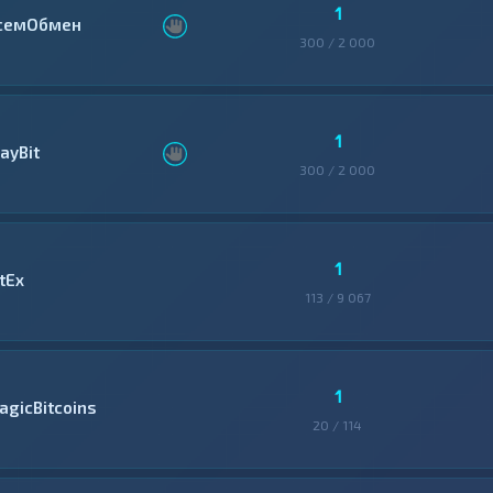
1
семОбмен
300 / 2 000
1
ayBit
300 / 2 000
1
tEx
113 / 9 067
1
agicBitcoins
20 / 114