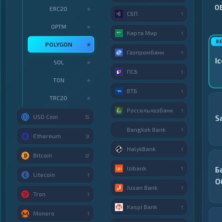
О
ERC20
★
СБП
1
OPTM
★
Карта Мир
1
POLYGON
★
Газпромбанк
1
I
SOL
★
ПСБ
1
TON
★
ВТБ
1
TRC20
★
Россельхозбанк
1
USD Coin
S
5
Bangkok Bank
1
Ethereum
3
HalykBank
1
Bitcoin
2
Izibank
Б
1
Litecoin
1
О
Jusan Bank
1
Tron
1
Kaspi Bank
1
Monero
1