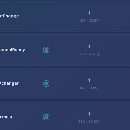
1
atChange
45,7 / 22 871
1
bmenMoney
344 / 11 451
1
Achanger
344 / 11 452
1
атоши
380 / 32 100