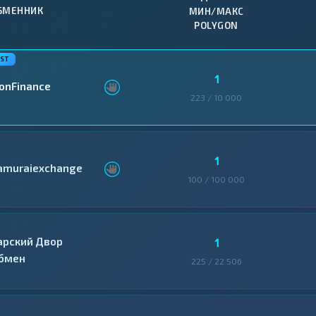
БМЕННИК
МИН/МАКС
POLYGON
1
conFinance
223 / 10 000
1
amuraiexchange
100 / 100 000
арский Двор
1
бмен
225 / 22 506