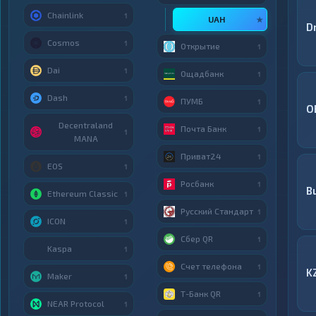
Chainlink
1
UAH
★
D
Cosmos
1
Открытие
1
Dai
1
Ощадбанк
1
Dash
1
ПУМБ
1
O
Decentraland
Почта Банк
1
1
MANA
Приват24
1
EOS
1
Росбанк
1
B
Ethereum Classic
1
Русский Стандарт
1
ICON
1
Сбер QR
1
Kaspa
1
Счет телефона
1
K
Maker
1
Т-Банк QR
1
NEAR Protocol
1