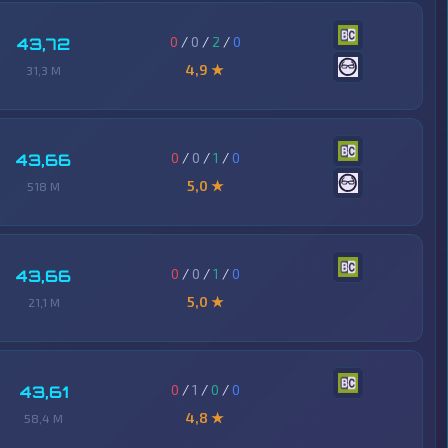
0
/
0
/
2
/
0
43,72
4,9 ★
31,3 M
0
/
0
/
1
/
0
43,66
5,0 ★
518 M
0
/
0
/
1
/
0
43,66
5,0 ★
21,1 M
0
/
1
/
0
/
0
43,61
4,8 ★
58,4 M