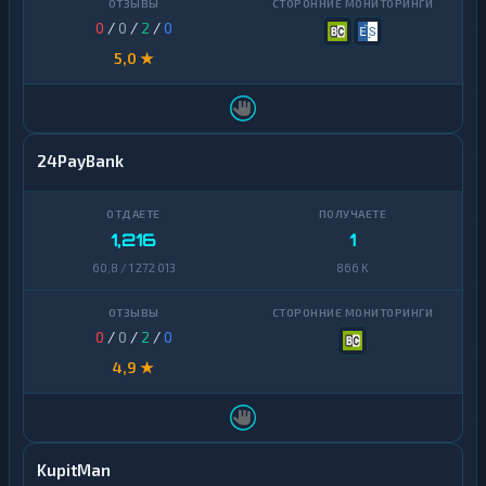
0
/
0
/
2
/
0
5,0 ★
24PayBank
1,216
1
60,8 / 1 272 013
866 K
0
/
0
/
2
/
0
4,9 ★
KupitMan