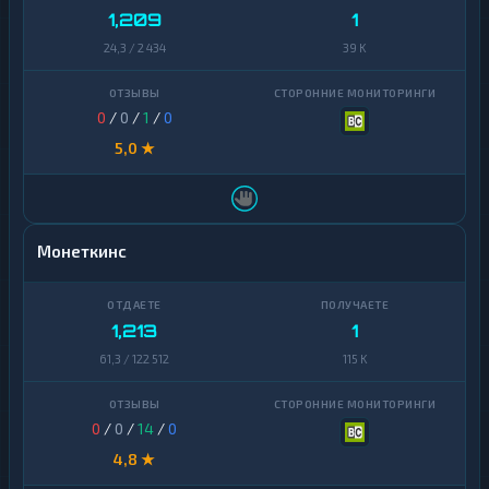
1,209
1
24,3 / 2 434
39 K
0
/
0
/
1
/
0
5,0 ★
Монеткинс
1,213
1
61,3 / 122 512
115 K
0
/
0
/
14
/
0
4,8 ★