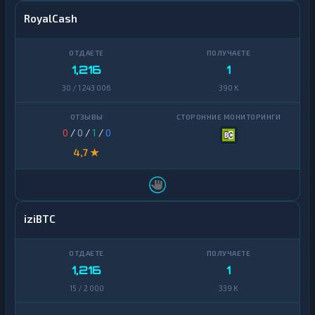
RoyalCash
1,216
1
30 / 1 243 006
390 K
0
/
0
/
1
/
0
4,7 ★
iziBTC
1,216
1
15 / 2 000
339 K