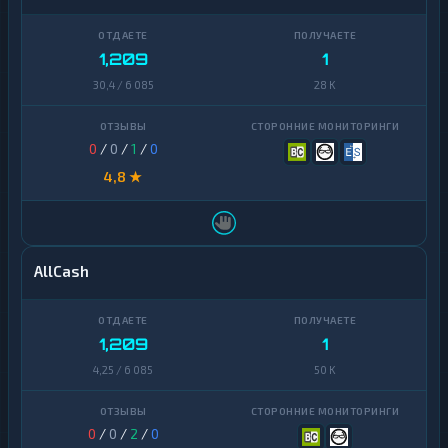
Ontology
1
PancakeSwap
1,209
1
1
CAKE
30,4 / 6 085
28 K
Pax
1
Dollar
0
/
0
/
1
/
0
Pepe
1
4,8 ★
Polkadot
1
Polygon
1
AllCash
Qtum
1
Ravencoin
1
1,209
1
Shiba
2
4,25 / 6 085
50 K
Stellar
1
Sui
1
0
/
0
/
2
/
0