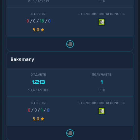
61,8 / 123 619
115 K
0
/
0
/
16
/
0
5,0 ★
Baksmany
1,213
1
60,4 / 121 000
115 K
0
/
0
/
1
/
0
5,0 ★