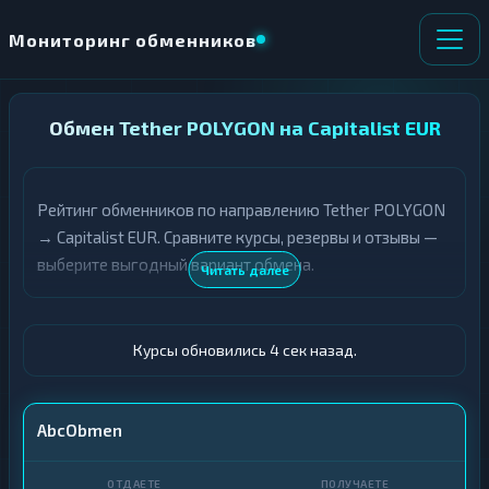
Мониторинг обменников
НАПРАВЛЕНИЕ
Обмен Tether POLYGON на Capitalist EUR
×
ОБМЕНА
Рейтинг обменников по направлению Tether POLYGON
★ ИЗБРАННОЕ
ВСЕ РАЗДЕЛЫ
→ Capitalist EUR. Сравните курсы, резервы и отзывы —
выберите выгодный вариант обмена.
О
П
Читать далее
Т
О
Д
Л
А
У
Ё
Ч
Курсы обновились 5 сек назад.
Т
А
Е
Е
Т
USDT POLYGON
AbcObmen
Е
Capitalist · EUR