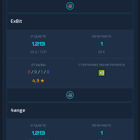
ExBit
1,213
1
30,4 / 1 217
26 K
0
/
0
/
1
/
0
4,9 ★
4ange
1,213
1