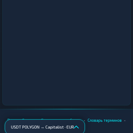
•
•
•
•
Вики
Города
Безопасность обмена
Словарь терминов
USDT POLYGON → Capitalist · EUR
AML-проверка