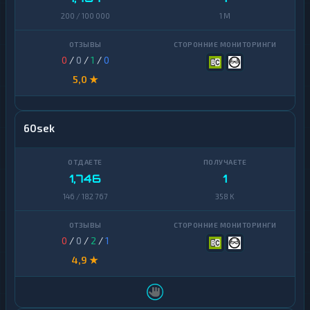
200 / 100 000
1 M
0
/
0
/
1
/
0
5,0 ★
60sek
1,746
1
146 / 182 767
358 K
0
/
0
/
2
/
1
4,9 ★