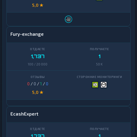
5,0 ★
Fury-exchange
1,737
1
100 / 20 000
50 K
0
/
0
/
1
/
0
5,0 ★
EcashExpert
1,737
1