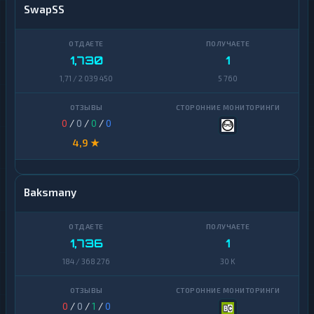
SwapSS
1,730
1
1,71 / 2 039 450
5 760
0
/
0
/
0
/
0
4,9 ★
Baksmany
1,736
1
184 / 368 276
30 K
0
/
0
/
1
/
0