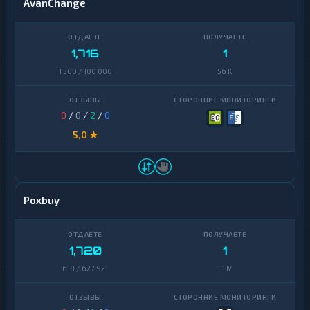
AvanChange
1,716
1
1 500 / 100 000
56 K
0
/
0
/
2
/
0
5,0 ★
Poxbuy
1,720
1
618 / 627 921
1,1 M