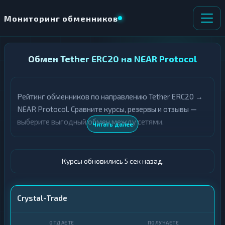
Мониторинг обменников
НАПРАВЛЕНИЕ
Обмен Tether ERC20 на NEAR Protocol
×
ОБМЕНА
Рейтинг обменников по направлению Tether ERC20 →
★ ИЗБРАННОЕ
ВСЕ РАЗДЕЛЫ
NEAR Protocol. Сравните курсы, резервы и отзывы —
выберите выгодный обмен между сетями.
О
П
Читать далее
Т
О
Д
Л
А
У
Ё
Ч
Курсы обновились 6 сек назад.
Т
А
Е
Е
Т
USDT ERC20
Crystal-Trade
Е
NEAR