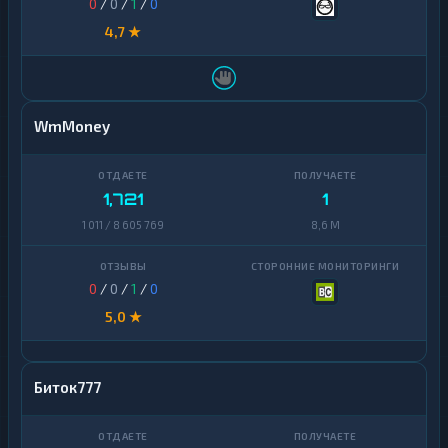
0
/
0
/
1
/
0
4,7 ★
WmMoney
1,721
1
1 011 / 8 605 769
8,6 M
0
/
0
/
1
/
0
5,0 ★
Биток777