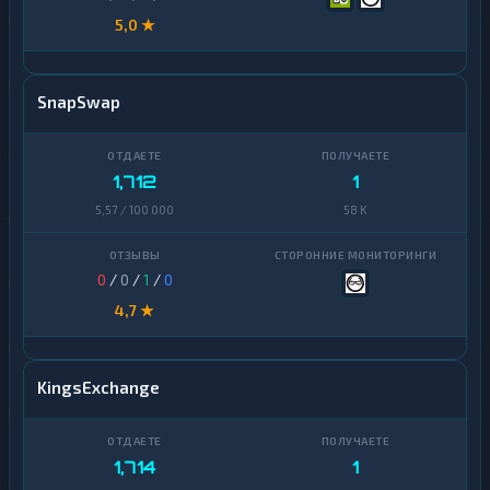
5,0 ★
SnapSwap
1,712
1
5,57 / 100 000
58 K
0
/
0
/
1
/
0
4,7 ★
KingsExchange
1,714
1