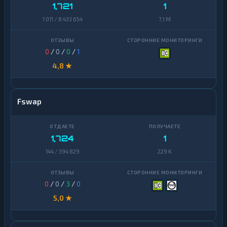
1,721
1
1 011 / 8 433 654
7,1 M
0
/
0
/
0
/
1
4,8 ★
Fswap
1,724
1
144 / 394 829
229 K
0
/
0
/
3
/
0
5,0 ★