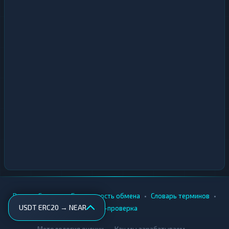
•
•
•
•
Вики
Города
Безопасность обмена
Словарь терминов
USDT ERC20 → NEAR
AML-проверка
•
•
Методология оценки
Как мы зарабатываем