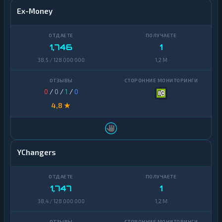
Ex-Money
1,746
1
38,5 / 128 000 000
1,2 M
0
/
0
/
1
/
0
4,8 ★
YChangers
1,747
1
38,4 / 128 000 000
1,2 M