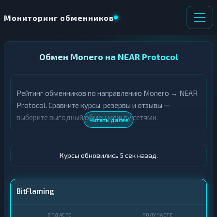
Мониторинг обменников
НАПРАВЛЕНИЕ
Обмен Monero на NEAR Protocol
×
ОБМЕНА
Рейтинг обменников по направлению Monero → NEAR
★ ИЗБРАННОЕ
ВСЕ РАЗДЕЛЫ
Protocol. Сравните курсы, резервы и отзывы —
выберите выгодный обмен между сетями.
О
П
Читать далее
Т
О
Д
Л
А
У
Ё
Ч
Курсы обновились 6 сек назад.
Т
А
Е
Е
Т
XMR
BitFlaming
Е
NEAR