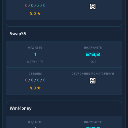
0
/
0
/
2
/
0
5,0 ★
SwapSS
1
218,2
0,179 / 4,71
1 026
0
/
0
/
0
/
0
4,9 ★
WmMoney