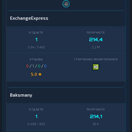
ExchangeExpress
1
214,4
3,64 / 5 402
2,2 M
0
/
1
/
0
/
0
5,0 ★
Baksmany
1
214,1
0,498 / 995
30 K