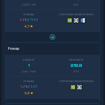
0,0551 / 319
65 K
0
/
0
/
77
/
0
4,7 ★
Fswap
1
218,8
0,48 / 1 448
317 K
0
/
0
/
3
/
0
5,0 ★