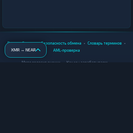
•
•
•
•
Вики
Города
Безопасность обмена
Словарь терминов
XMR → NEAR
AML-проверка
•
•
Методология оценки
Как мы зарабатываем
Для обменников
Купить крипту
Продать крипту
Купить за рубли
Продать за рубли