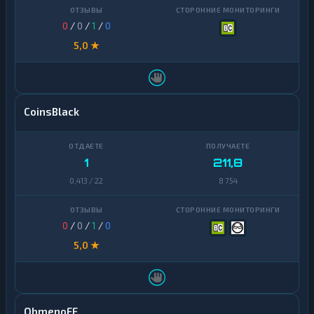
0
/
0
/
1
/
0
5,0 ★
CoinsBlack
1
211,8
0,413 / 22
8 754
0
/
0
/
1
/
0
5,0 ★
ObmenoFF