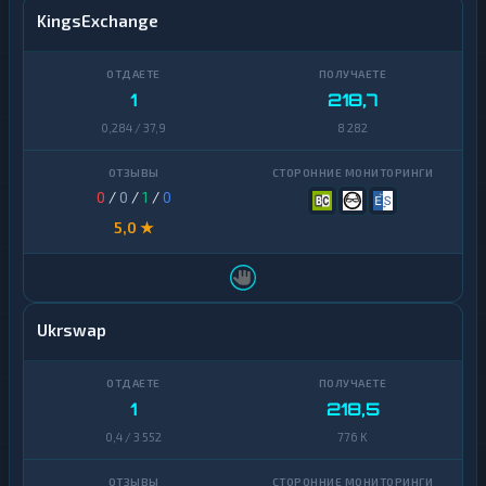
KingsExchange
1
218,7
0,284 / 37,9
8 282
0
/
0
/
1
/
0
5,0 ★
Ukrswap
1
218,5
0,4 / 3 552
776 K