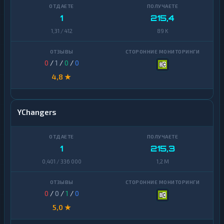
1
215,4
1,31 / 412
89 K
0
/
1
/
0
/
0
4,8 ★
YChangers
1
215,3
0,401 / 336 000
1,2 M
0
/
0
/
1
/
0
5,0 ★