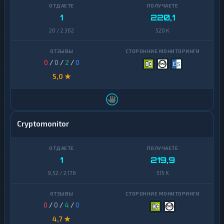
Finance
1
220,1
Zcash
1
20 / 2 362
520 K
0
/
0
/
2
/
0
5,0 ★
Cryptomonitor
1
219,9
9,52 / 2 176
515 K
0
/
0
/
4
/
0
4,7 ★