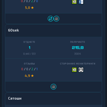
0
/
0
/
2
/
0
5,0 ★
60sek
1
215,8
0,441 / 551
358 K
0
/
0
/
2
/
1
4,9 ★
Сатоши