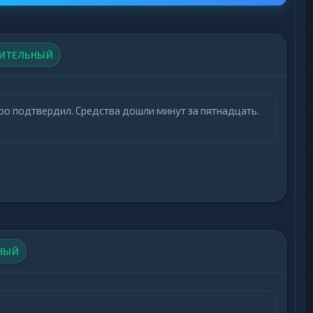
иптовалют, так и электронных денег с акцентом
ИТЕЛЬНЫЙ
 реальных пользователей о Loyal Exchange,
ро подтвердил. Средства дошли минут за пятнадцать.
акже пользователи могут оставить собственный
ению доверия к платформе.
добный сервис для обмена популярных
НЫЙ