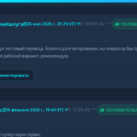
Exchange обеспечивает надежный и удобный обмен как кр
опасность и качество обслуживания.
емКалуга
ПОЛОЖ
26 мая 2026 г., 07:29 UTC
IP: 109.165.114.***
вы и обратная связь
й странице мониторинга предусмотрен раздел с отзывами
ул тестовый перевод. Боялся долгой проверки, но оператор быст
яющий оценить объективный опыт работы с сервисом. Т
е рабочий вариант, рекомендую.
 что способствует улучшению качества сервиса и укрепл
бменник подойдет тем, кто ищет надежный, быстрый и у
мментировать
валют и электронных валют.
с
ПОЛОЖИТЕЛЬ
16 февраля 2026 г., 19:40 UTC
IP: 37.214.33.***
ё супер норм сервис