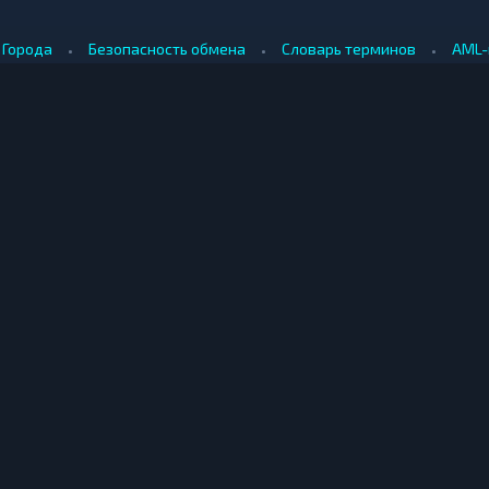
•
•
•
Города
Безопасность обмена
Словарь терминов
AML-
•
•
Методология оценки
Как мы зарабатываем
Для обменников
КУПИТЬ ЗА РУБЛИ
ПРОДАТЬ
е
Купить биткоин за рубли
Продать б
Купить эфириум за рубли
Продать э
ринбурге
Купить риппл за рубли
Продать р
ибирске
Купить лайткоин за рубли
Продать л
одаре
Купить догикоин за рубли
Продать д
© Мониторинг обменников — 2026