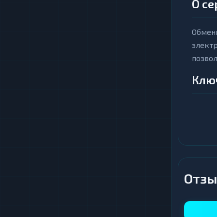
О се
Обменн
электр
позвол
Клю
Бы
в 
Вы
не
Пр
Пр
Отзы
ре
Уд
пр