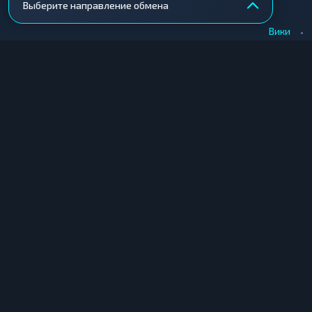
Выберите направление обмена
•
Вики
КУПИТЬ КРИПТУ
ПРОДАТЬ КРИПТУ
Купить крипту в Москве
Продать крипту в Москв
Купить крипту в СПб
Продать крипту в СПб
Купить крипту в Екатеринбурге
Продать крипту в Екате
Купить крипту в Новосибирске
Продать крипту в Новос
Купить крипту в Краснодаре
Продать крипту в Красн