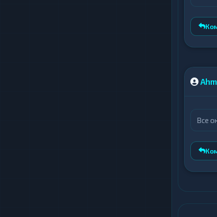
Ко
Ahm
Все о
Ко