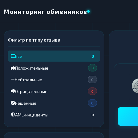
Мониторинг обменников
Фильтр по типу отзыва
×
НАПРАВЛЕНИЕ ОБМЕНА
Все
3
★ ИЗБРАННОЕ
ВСЕ РАЗДЕЛЫ
Положительные
3
ОТДАЁТЕ
ПОЛУЧАЕТЕ
Нейтральные
0
Отрицательные
0
Решенные
0
ВСЕ РАЗДЕЛЫ
ВСЕ РАЗДЕЛЫ
AML-инциденты
0
Криптовалюты
Криптовалюты
69
69
▶
▶
Интернет-банкинг
Интернет-банкинг
42
42
▶
▶