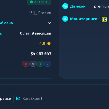
АКТИВЕН
Движок:
premiu
🇷🇺 Россия
Мониторинги:
обмена:
172
е:
0 лет, 9 месяцев
4,9
$4 483 647
0
0
3
0
рвисе
KursExpert