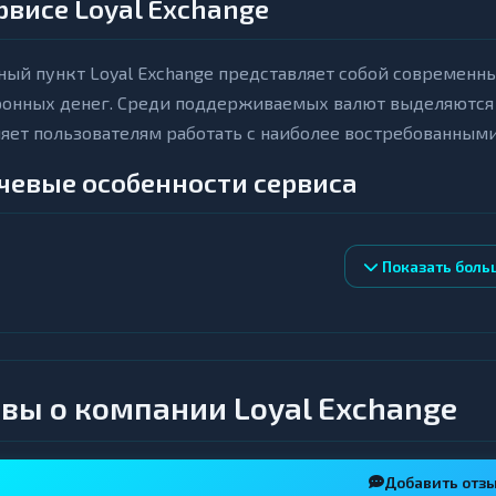
рвисе Loyal Exchange
ый пункт Loyal Exchange представляет собой современн
онных денег. Среди поддерживаемых валют выделяются Bit
яет пользователям работать с наиболее востребованными
чевые особенности сервиса
стрый и стабильный обмен с круглосуточным доступом,
Показать боль
любое время.
сокий уровень безопасности благодаря стандартам AML и
санкционированного доступа.
озрачная политика комиссий с выгодными курсами и от
офессиональная служба поддержки, доступная 24/7 через
вы о компании Loyal Exchange
шать вопросы клиентов.
обный интерфейс и возможность обмена с минимальными
ивлекательной для широкого круга пользователей.
Добавить отз