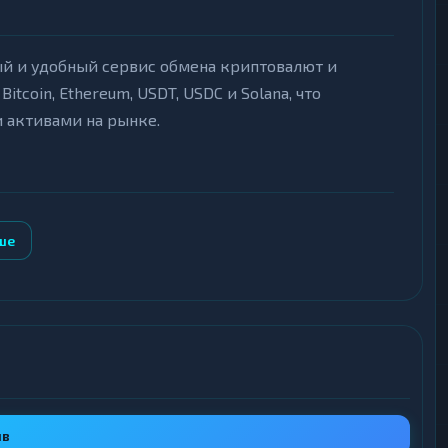
ый и удобный сервис обмена криптовалют и
coin, Ethereum, USDT, USDC и Solana, что
 активами на рынке.
 обеспечивающий оперативное выполнение заявок
ше
 KYC, а также защите данных пользователей от
сутствием скрытых платежей.
 чат и электронную почту, готовая оперативно
 суммами, что делает платформу
ыв