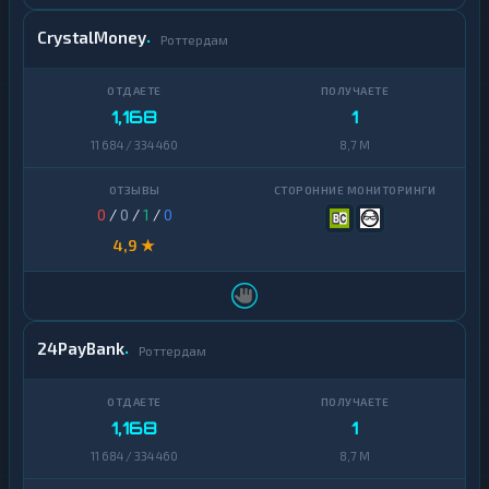
CrystalMoney
Роттердам
1,168
1
11 684 / 334 460
8,7 M
0
/
0
/
1
/
0
4,9 ★
24PayBank
Роттердам
1,168
1
11 684 / 334 460
8,7 M