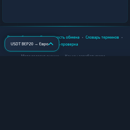
•
•
•
•
Вики
Города
Безопасность обмена
Словарь терминов
USDT BEP20 → Евро
AML-проверка
•
•
Методология оценки
Как мы зарабатываем
Для обменников
Купить крипту
Продать крипту
Купить за рубли
Продать за рубли