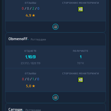
0
/
0
/
2
/
0
4,9 ★
ObmenoFF
Роттердам
1,169
1
23 372 / 826 119
707 K
0
/
0
/
1
/
0
5,0 ★
Сатоши
Роттердам