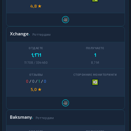
4,8 ★
Xchange
Роттердам
1,171
1
11 708 / 334 460
8,7 M
0
/
0
/
1
/
0
5,0 ★
Baksmany
Роттердам