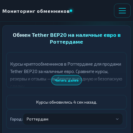
Мониторинг обменников
НАПРАВЛЕНИЕ
Обмен Tether BEP20 на наличные евро в
×
ОБМЕНА
Роттердаме
★ ИЗБРАННОЕ
ВСЕ РАЗДЕЛЫ
Курсы криптообменников в Роттердаме для продажи
Tether BEP20 за наличные евро. Сравните курсы,
О
П
Т
О
резервы и отзывы — выберите выгодную и безопасную
Читать далее
Д
Л
сделку.
А
У
Ё
Ч
Т
А
Курсы обновились 5 сек назад.
Е
Е
Т
USDT BEP20
Е
Город:
Роттердам
Евро