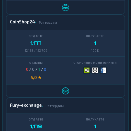
CoinShop24
Роттердам
1,177
1
12 158 / 152 709
100 K
0
/
0
/
1
/
0
5,0 ★
Fury-exchange
Роттердам
1,179
1