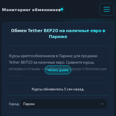
Мониторинг обменников
НАПРАВЛЕНИЕ
Обмен Tether BEP20 на наличные евро в
×
ОБМЕНА
Париже
★ ИЗБРАННОЕ
ВСЕ РАЗДЕЛЫ
Курсы криптообменников в Париже для продажи
Tether BEP20 за наличные евро. Сравните курсы,
О
П
Т
О
резервы и отзывы — выберите выгодную и безопасную
Читать далее
Д
Л
сделку.
А
У
Ё
Ч
Т
А
Курсы обновились 6 сек назад.
Е
Е
Т
USDT BEP20
Е
Город:
Париж
Евро