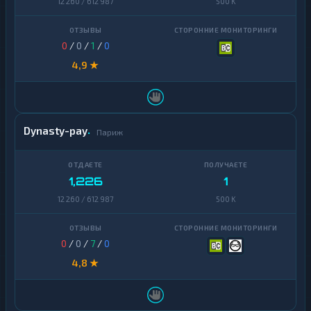
12 260 / 612 987
500 K
0
/
0
/
1
/
0
4,9 ★
Dynasty-pay
Париж
1,226
1
12 260 / 612 987
500 K
0
/
0
/
7
/
0
4,8 ★