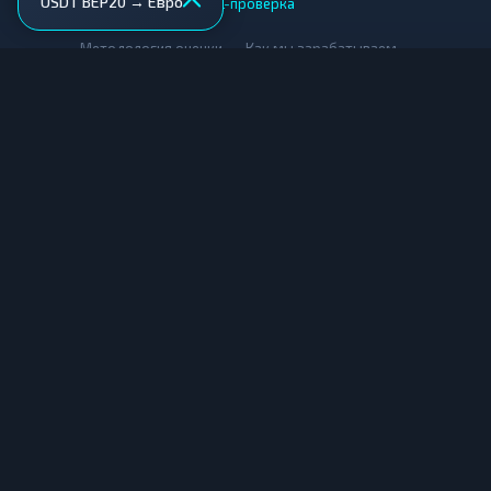
USDT BEP20 → Евро
AML-проверка
•
•
Методология оценки
Как мы зарабатываем
Для обменников
Купить крипту
Продать крипту
Купить за рубли
Продать за рубли
© Мониторинг обменников — 2026
|
|
|
Условия использования
Конфиденциальность
Cookies
Карта сайта
Информация, представленная на данном сайте, носит