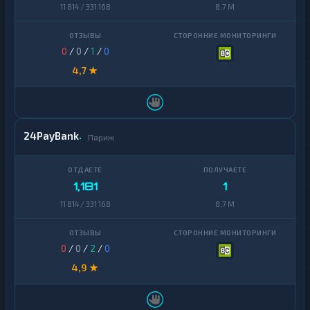
11 814 / 331 168
8,7 M
0
/
0
/
1
/
0
4,7 ★
24PayBank
Париж
1,181
1
11 814 / 331 168
8,7 M
0
/
0
/
2
/
0
4,9 ★