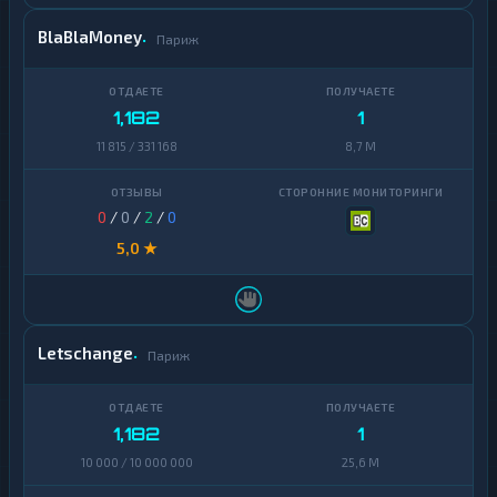
BlaBlaMoney
Париж
1,182
1
11 815 / 331 168
8,7 M
0
/
0
/
2
/
0
5,0 ★
Letschange
Париж
1,182
1
10 000 / 10 000 000
25,6 M