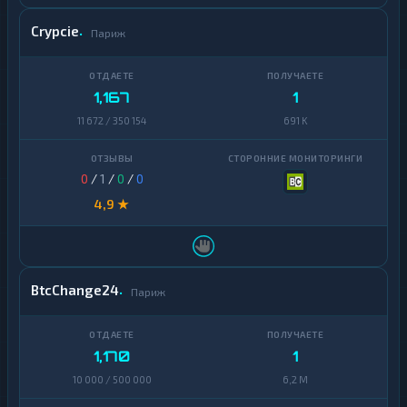
Crypcie
Париж
1,167
1
11 672 / 350 154
691 K
0
/
1
/
0
/
0
4,9 ★
BtcChange24
Париж
1,170
1
10 000 / 500 000
6,2 M