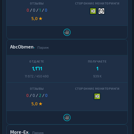
0
/
0
/
1
/
0
5,0 ★
AbcObmen
Париж
1,171
1
11 672 / 450 490
939 K
0
/
0
/
2
/
0
5,0 ★
More-Ex
Париж