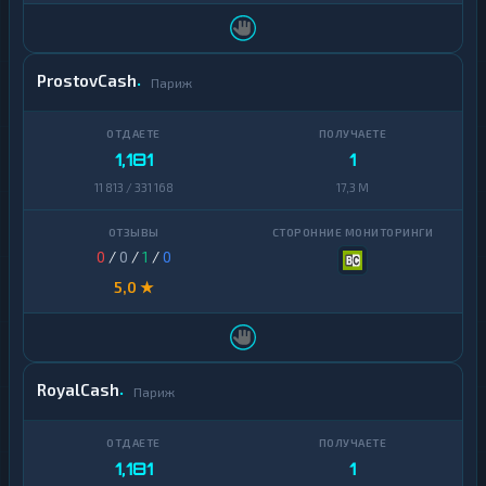
ProstovCash
Париж
1,181
1
11 813 / 331 168
17,3 M
0
/
0
/
1
/
0
5,0 ★
RoyalCash
Париж
1,181
1