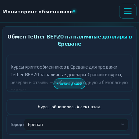
Мониторинг обменников
Обмен Tether BEP20 на наличные доллары в
НАПРАВЛЕНИЕ
×
ОБМЕНА
Ереване
★ ИЗБРАННОЕ
ВСЕ РАЗДЕЛЫ
Курсы криптообменников в Ереване для продажи
Tether BEP20 за наличные доллары. Сравните курсы,
О
П
Т
О
резервы и отзывы — выберите выгодную и безопасную
Читать далее
Д
Л
сделку.
А
У
Ё
Ч
Т
А
Курсы обновились 5 сек назад.
Е
Е
Т
USDT BEP20
Е
Город:
Ереван
Доллары