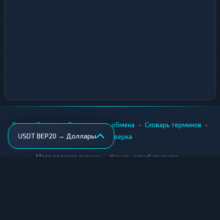
•
•
•
•
Вики
Города
Безопасность обмена
Словарь терминов
USDT BEP20 → Доллары
AML-проверка
•
•
Методология оценки
Как мы зарабатываем
Для обменников
Купить крипту
Продать крипту