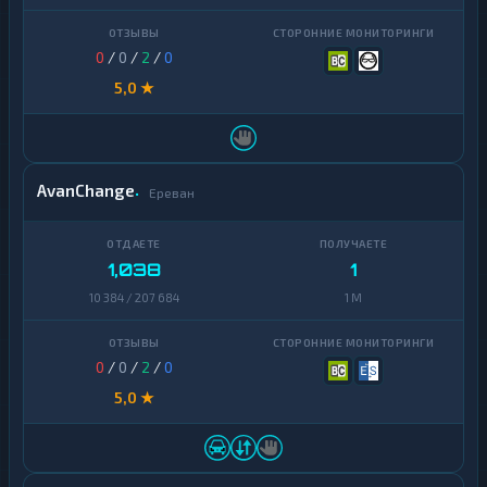
Ontology
1
0
/
0
/
2
/
0
PancakeSwap
1
CAKE
5,0 ★
Pax
1
Dollar
Pepe
1
AvanChange
Ереван
Polkadot
1
Polygon
1
1,038
1
Qtum
1
10 384 / 207 684
1 M
Ravencoin
1
0
/
0
/
2
/
0
Shiba
2
5,0 ★
Stellar
1
Sui
1