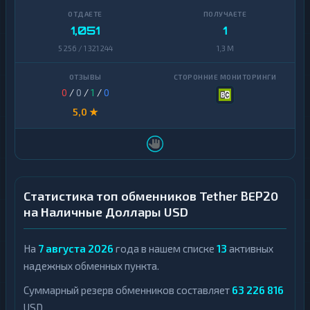
1,051
1
5 256 / 1 321 244
1,3 M
0
/
0
/
1
/
0
5,0 ★
Статистика топ обменников Tether BEP20
на Наличные Доллары USD
На
7 августа 2026
года в нашем списке
13
активных
надежных обменных пункта.
Суммарный резерв обменников составляет
63 226 816
USD.