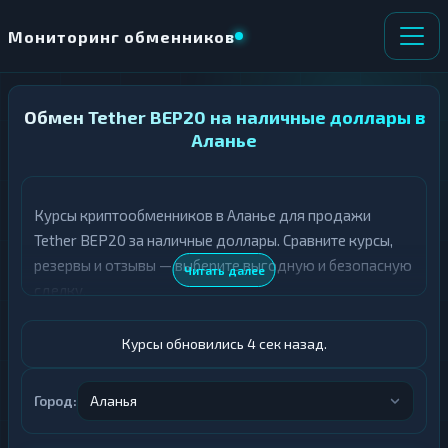
Мониторинг обменников
Обмен Tether BEP20 на наличные доллары в
НАПРАВЛЕНИЕ
×
ОБМЕНА
Аланье
★ ИЗБРАННОЕ
ВСЕ РАЗДЕЛЫ
Курсы криптообменников в Аланье для продажи
Tether BEP20 за наличные доллары. Сравните курсы,
О
П
Т
О
резервы и отзывы — выберите выгодную и безопасную
Читать далее
Д
Л
сделку.
А
У
Ё
Ч
Т
А
Курсы обновились 5 сек назад.
Е
Е
Т
USDT BEP20
Е
Город:
Аланья
Доллары