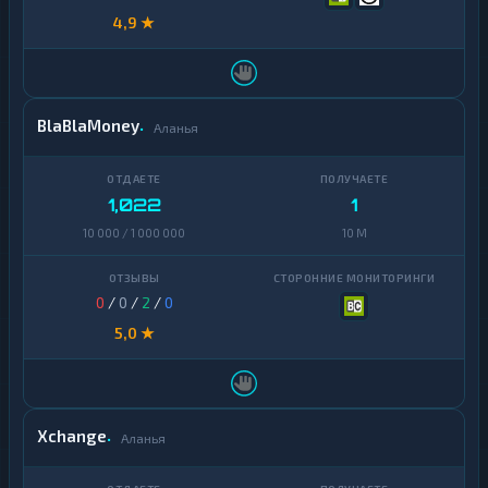
4,9 ★
BlaBlaMoney
Аланья
1,022
1
10 000 / 1 000 000
10 M
0
/
0
/
2
/
0
5,0 ★
Xchange
Аланья