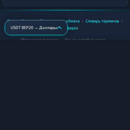
•
•
•
•
Вики
Города
Безопасность обмена
Словарь терминов
USDT BEP20 → Доллары
AML-проверка
•
•
Методология оценки
Как мы зарабатываем
Для обменников
Купить крипту
Продать крипту
Купить за рубли
Продать за рубли
© Мониторинг обменников — 2026