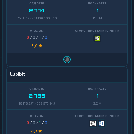
2 774
1
Waves
1
26 113 125 / 13 100 000 000
15,7 M
Yearn
1
Finance
0
/
0
/
1
/
0
Zcash
1
5,0 ★
Lupibit
2 785
1
18 178 557 / 302 975 945
2,2 M
0
/
0
/
1
/
0
4,7 ★