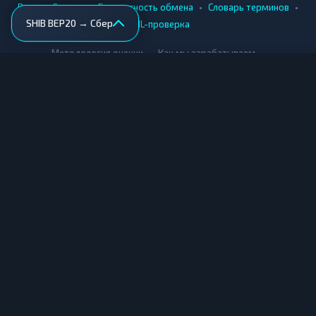
•
•
•
•
Вики
Города
Безопасность обмена
Словарь терминов
SHIB BEP20 → Сбер
AML-проверка
•
•
Методология оценки
Как мы зарабатываем
Для обменников
Купить крипту
Продать крипту
Купить за рубли
Продать за рубли
© Мониторинг обменников — 2026
|
|
|
Условия использования
Конфиденциальность
Cookies
Карта сайта