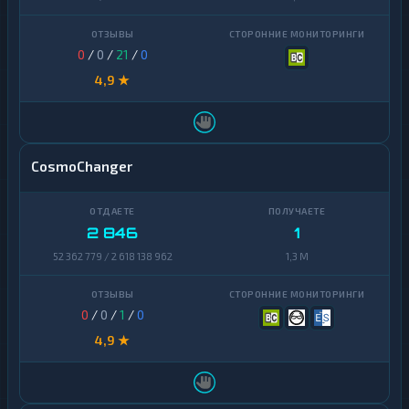
0
/
0
/
21
/
0
4,9 ★
CosmoChanger
2 846
1
52 362 779 / 2 618 138 962
1,3 M
0
/
0
/
1
/
0
4,9 ★