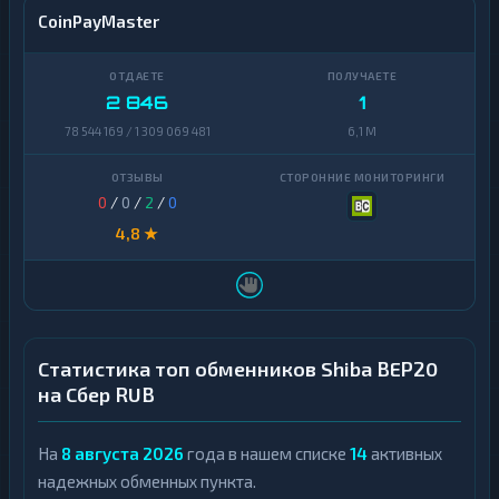
CoinPayMaster
2 846
1
78 544 169 / 1 309 069 481
6,1 M
0
/
0
/
2
/
0
4,8 ★
Статистика топ обменников Shiba BEP20
на Сбер RUB
На
8 августа 2026
года в нашем списке
14
активных
надежных обменных пункта.