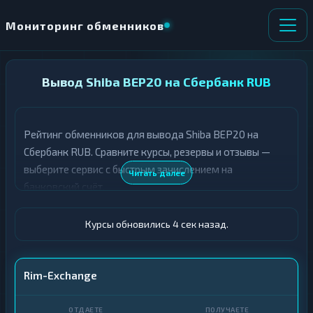
Мониторинг обменников
НАПРАВЛЕНИЕ
Вывод Shiba BEP20 на Сбербанк RUB
×
ОБМЕНА
Рейтинг обменников для вывода Shiba BEP20 на
★ ИЗБРАННОЕ
ВСЕ РАЗДЕЛЫ
Сбербанк RUB. Сравните курсы, резервы и отзывы —
выберите сервис с быстрым зачислением на
О
П
Читать далее
Т
О
банковский счёт.
Д
Л
А
У
Ё
Ч
Курсы обновились 5 сек назад.
Т
А
Е
Е
Т
SHIB BEP20
Rim-Exchange
Е
Сбер