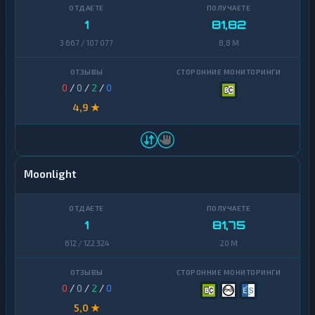
1
81,82
3 667 / 107 077
8,8 M
0
/
0
/
2
/
0
4,9 ★
Moonlight
1
81,75
612 / 122 324
20 M
0
/
0
/
2
/
0
5,0 ★