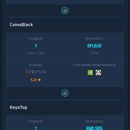
CoinsBlack
1
81,62
3 444 / 7 825
6,1 M
0
/
0
/
1
/
0
5,0 ★
KeysTop
1
80,95