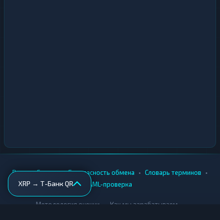
•
•
•
•
Вики
Города
Безопасность обмена
Словарь терминов
XRP → Т-Банк QR
AML-проверка
•
•
Методология оценки
Как мы зарабатываем
Для обменников