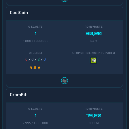
CoolCoin
1
80,20
5 800 / 1 000 000
144 M
0
/
0
/
2
/
0
4,8 ★
GramBit
1
79,20
2 995 / 1 000 000
89,3 M