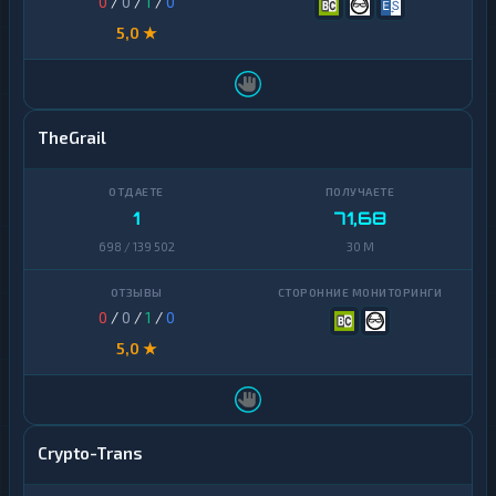
0
/
0
/
1
/
0
5,0 ★
TheGrail
1
71,68
698 / 139 502
30 M
0
/
0
/
1
/
0
5,0 ★
Crypto-Trans