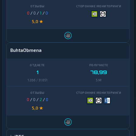
0
/
0
/
1
/
0
5,0 ★
BuhtaObmena
1
78,99
1 266 / 31 651
5 M
0
/
0
/
2
/
0
5,0 ★