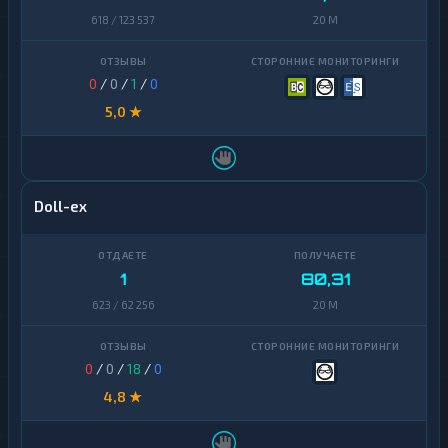
618 / 123 537
20 M
0
/
0
/
1
/
0
5,0 ★
Doll-ex
1
80,31
623 / 62 256
20 M
0
/
0
/
18
/
0
4,8 ★