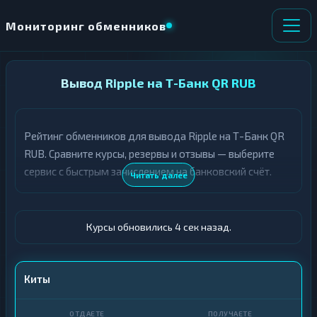
Мониторинг обменников
НАПРАВЛЕНИЕ
Вывод Ripple на Т-Банк QR RUB
×
ОБМЕНА
Рейтинг обменников для вывода Ripple на Т-Банк QR
★ ИЗБРАННОЕ
ВСЕ РАЗДЕЛЫ
RUB. Сравните курсы, резервы и отзывы — выберите
сервис с быстрым зачислением на банковский счёт.
О
П
Читать далее
Т
О
Д
Л
А
У
Ё
Ч
Курсы обновились 5 сек назад.
Т
А
Е
Е
Т
XRP
Киты
Е
Т-Банк QR