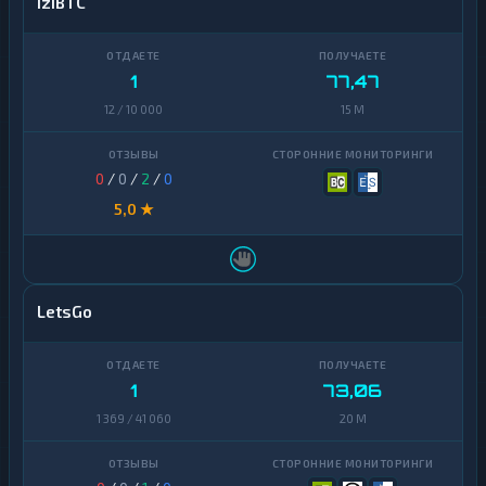
iziBTC
1
77,47
12 / 10 000
15 M
0
/
0
/
2
/
0
5,0 ★
LetsGo
1
73,06
1 369 / 41 060
20 M