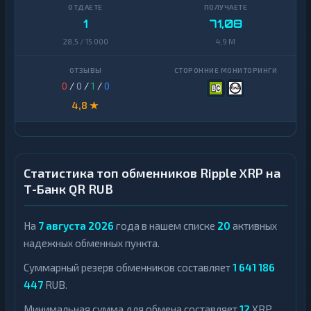
1
71,08
28,5 / 15 000
4,9 M
0
/
0
/
1
/
0
4,8 ★
Статистика топ обменников Ripple XRP на
Т-Банк QR RUB
На
7 августа 2026
года в нашем списке
20
активных
надежных обменных пункта.
Суммарный резерв обменников составляет
1 641 186
447
RUB.
Минимальная сумма для обмена составляет
12
XRP.