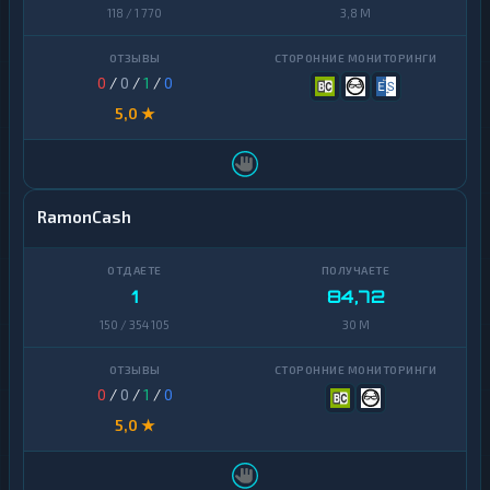
118 / 1 770
3,8 M
0
/
0
/
1
/
0
5,0 ★
RamonCash
1
84,72
150 / 354 105
30 M
0
/
0
/
1
/
0
5,0 ★