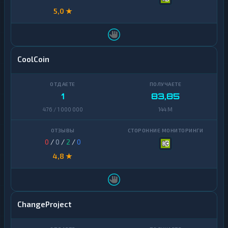
5,0 ★
CoolCoin
1
83,85
476 / 1 000 000
144 M
0
/
0
/
2
/
0
4,8 ★
ChangeProject