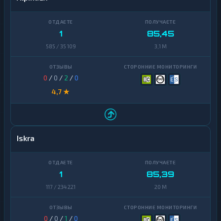
1
85,45
585 / 35 109
3,1 M
0
/
0
/
2
/
0
4,7 ★
Iskra
1
85,39
117 / 234 221
20 M
0
/
0
/
1
/
0