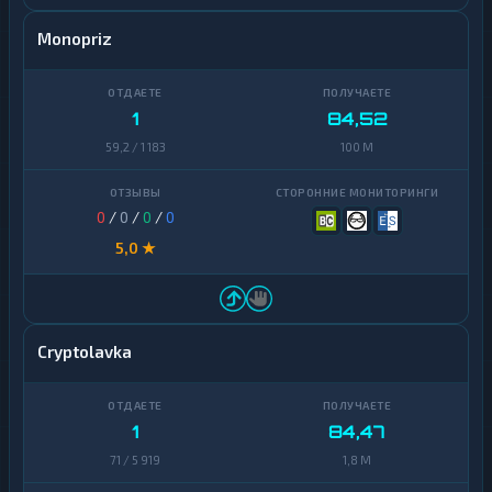
Monopriz
1
84,52
59,2 / 1 183
100 M
0
/
0
/
0
/
0
5,0 ★
Cryptolavka
1
84,47
71 / 5 919
1,8 M