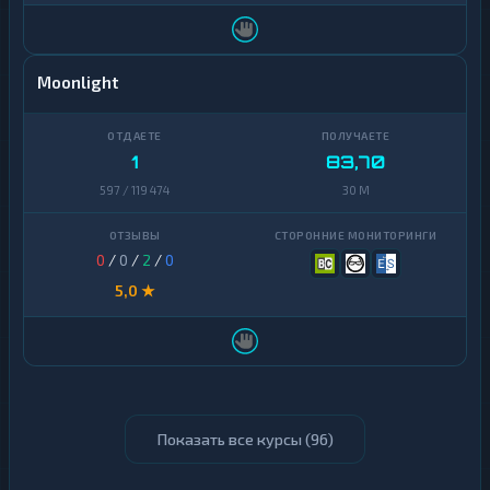
Moonlight
1
83,70
597 / 119 474
30 M
0
/
0
/
2
/
0
5,0 ★
Показать все курсы (
96
)