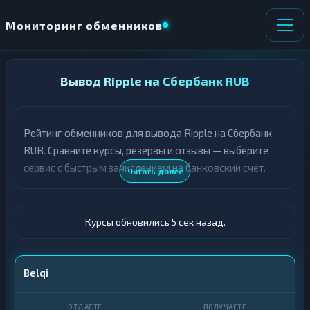
Мониторинг обменников
НАПРАВЛЕНИЕ
Вывод Ripple на Сбербанк RUB
×
ОБМЕНА
Рейтинг обменников для вывода Ripple на Сбербанк
★ ИЗБРАННОЕ
ВСЕ РАЗДЕЛЫ
RUB. Сравните курсы, резервы и отзывы — выберите
сервис с быстрым зачислением на банковский счёт.
О
П
Читать далее
Т
О
Д
Л
А
У
Ё
Ч
Курсы обновились 6 сек назад.
Т
А
Е
Е
Т
XRP
Belqi
Е
Сбер