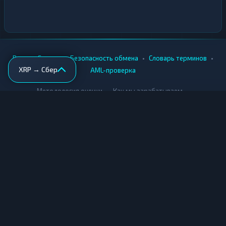
•
•
•
•
Вики
Города
Безопасность обмена
Словарь терминов
XRP → Сбер
AML-проверка
•
•
Методология оценки
Как мы зарабатываем
Для обменников
Купить крипту
Продать крипту
Купить за рубли
Продать за рубли