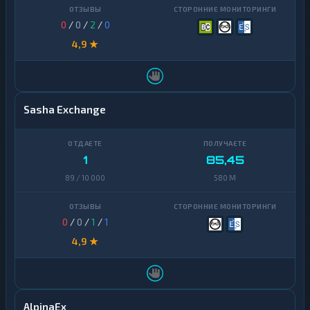
0
/
0
/
2
/
0
4,9 ★
Sasha Exchange
1
85,45
89 / 10 000
580 M
0
/
0
/
1
/
1
4,9 ★
AlpinaEx