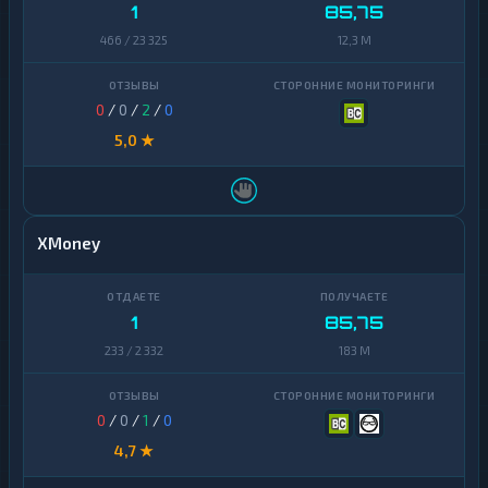
1
85,75
466 / 23 325
12,3 M
0
/
0
/
2
/
0
5,0 ★
XMoney
1
85,75
233 / 2 332
183 M
0
/
0
/
1
/
0
4,7 ★