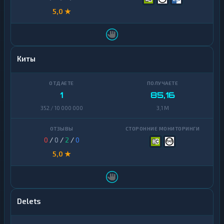
5,0 ★
Киты
1
85,16
352 / 10 000 000
3,1 M
0
/
0
/
2
/
0
5,0 ★
Delets