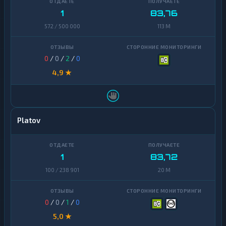
1
83,76
572 / 500 000
113 M
0
/
0
/
2
/
0
4,9 ★
Platov
1
83,72
100 / 238 901
20 M
0
/
0
/
1
/
0
5,0 ★