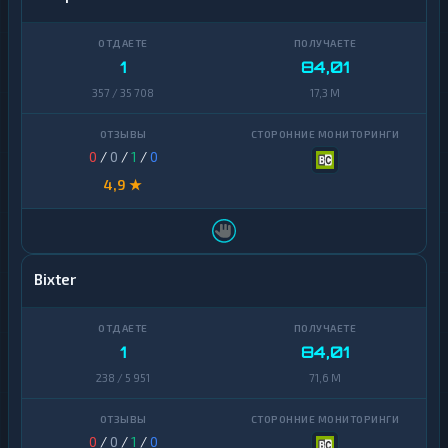
1
84,01
357 / 35 708
17,3 M
0
/
0
/
1
/
0
4,9 ★
Bixter
1
84,01
238 / 5 951
71,6 M
0
/
0
/
1
/
0