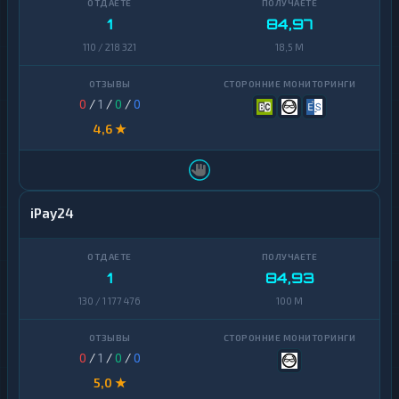
1
84,97
110 / 218 321
18,5 M
0
/
1
/
0
/
0
4,6 ★
iPay24
1
84,93
130 / 1 177 476
100 M
0
/
1
/
0
/
0
5,0 ★