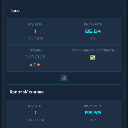
Tuco
1
85,64
117 / 11 676
9 M
0
/
0
/
1
/
0
4,7 ★
КриптоМенялка
1
85,63
934 / 23 356
30 M