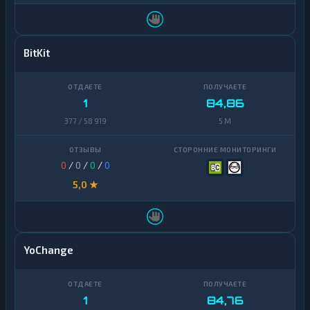
BitKit
1
84,86
377 / 58 919
5 M
0
/
0
/
0
/
0
5,0 ★
YoChange
1
84,76