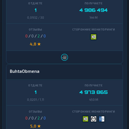
1
4 986 494
Yearn
1
Finance
0,0932 / 30
144 M
Zcash
1
0
/
0
/
2
/
0
4,8 ★
BuhtaObmena
1
4 973 865
0,0201 / 1,11
450 M
0
/
0
/
2
/
0
5,0 ★