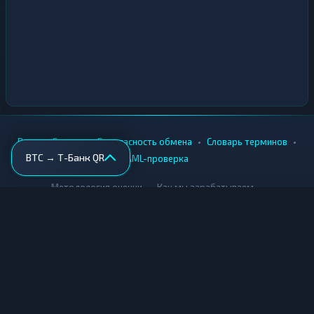
•
•
•
•
Вики
Города
Безопасность обмена
Словарь терминов
BTC → Т-Банк QR
AML-проверка
•
•
Методология оценки
Как мы зарабатываем
Для обменников
Купить крипту
Продать крипту
Купить за рубли