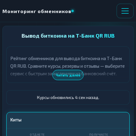
Мониторинг обменников
НАПРАВЛЕНИЕ
Вывод биткоина на Т-Банк QR RUB
×
ОБМЕНА
Рейтинг обменников для вывода биткоина на Т-Банк
★ ИЗБРАННОЕ
ВСЕ РАЗДЕЛЫ
QR RUB. Сравните курсы, резервы и отзывы — выберите
сервис с быстрым зачислением на банковский счёт.
О
П
Читать далее
Т
О
Д
Л
А
У
Ё
Ч
Курсы обновились 5 сек назад.
Т
А
Е
Е
Т
BTC
Киты
Е
Т-Банк QR