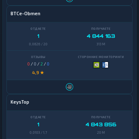
BTCe-Obmen
1
4 844 163
0,0826 / 20
313 M
0
/
0
/
2
/
0
4,9 ★
KeysTop
1
4 843 856
0,0103 / 1,7
20 M