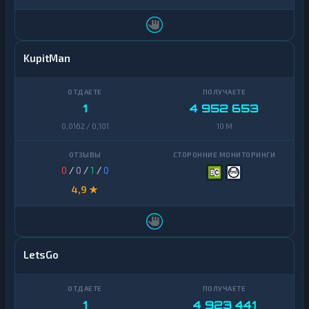
KupitMan
1
4 952 653
0,0162 / 0,101
10 M
0
/
0
/
1
/
0
4,9 ★
LetsGo
1
4 923 441