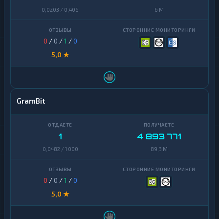
0,0203 / 0,406
6 M
0
/
0
/
1
/
0
5,0 ★
GramBit
1
4 893 771
0,0482 / 1 000
89,3 M
0
/
0
/
1
/
0
5,0 ★