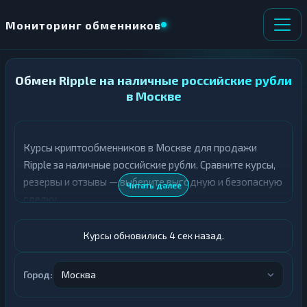
Мониторинг обменников
Обмен Ripple на наличные российские рубли
НАПРАВЛЕНИЕ
×
ОБМЕНА
в Москве
★ ИЗБРАННОЕ
ВСЕ РАЗДЕЛЫ
Курсы криптообменников в Москве для продажи
Ripple за наличные российские рубли. Сравните курсы,
О
П
Т
О
резервы и отзывы — выберите выгодную и безопасную
Читать далее
Д
Л
сделку.
А
У
Ё
Ч
Т
А
Курсы обновились 5 сек назад.
Е
Е
Т
XRP
Е
Город:
Москва
Российский рубль