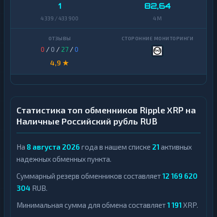
1
82,64
4 339 / 433 900
4 M
0
/
0
/
27
/
0
4,9 ★
Статистика топ обменников Ripple XRP на
Наличные Российский рубль RUB
На
8 августа 2026
года в нашем списке
21
активных
надежных обменных пункта.
Суммарный резерв обменников составляет
12 169 620
304
RUB.
Минимальная сумма для обмена составляет
1 191
XRP.