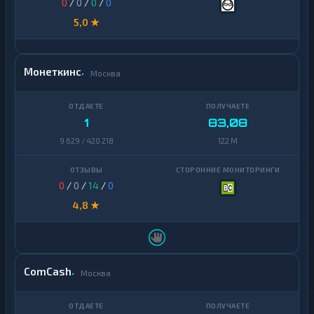
0
/
0
/
0
/
0
5,0 ★
Монеткинс
Москва
1
83,08
9 629 / 420 218
122 M
0
/
0
/
14
/
0
4,8 ★
ComCash
Москва