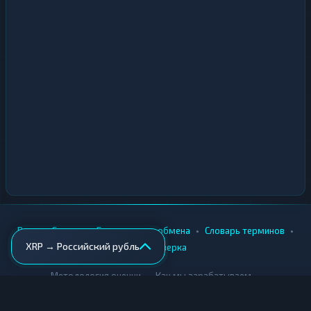
•
•
•
•
Вики
Города
Безопасность обмена
Словарь терминов
XRP → Российский рубль
AML-проверка
•
•
Методология оценки
Как мы зарабатываем
Для обменников