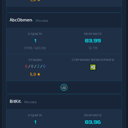
AbcObmen
Москва
1
83,99
9 198 / 423 292
12,7 M
0
/
0
/
2
/
0
5,0 ★
BitKit
Москва
1
83,96