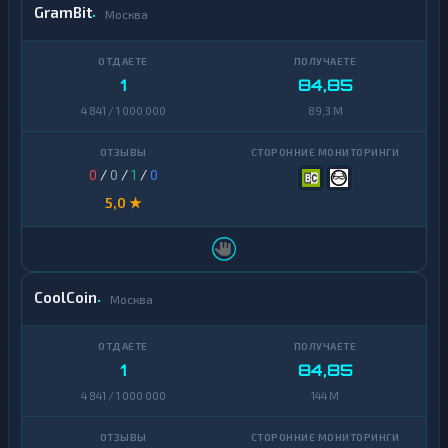
GramBit
Москва
1
84,85
4 841 / 1 000 000
89,3 M
0
/
0
/
1
/
0
5,0 ★
CoolCoin
Москва
1
84,85
4 841 / 1 000 000
144 M