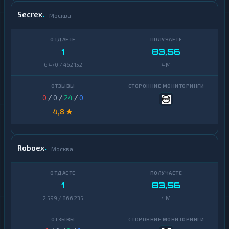
Secrex
Москва
1
83,56
6 470 / 462 152
4 M
0
/
0
/
24
/
0
4,8 ★
Roboex
Москва
1
83,56
2 599 / 866 235
4 M