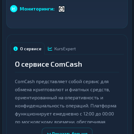
н
Д
ь
е
Мониторинги:
г
н
и
ь
г
Б
и
а
н
Б
к
а
о
н
в
О сервисе
KursExpert
к
с
о
к
в
и
О сервисе ComCash
с
е
к
с
25
▶
и
ч
е
е
ComCash представляет собой сервис для
с
25
▶
т
ч
а
обмена криптовалют и фиатных средств,
е
и
т
к
ориентированный на оперативность и
а
а
и
конфиденциальность операций. Платформа
р
к
т
а
функционирует ежедневно с 12:00 до 00:00
ы
р
по московскому времени, обеспечивая
т
Д
ы
обработку заявок в течение 30 минут.
е
Показать больше