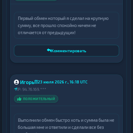
ComCash уделяет внимание качеству
обслуживания и развитию функционала на
Первый обмен который я сделал на крупную
основе обратной связи от клиентов. На
сумму, все прошло спокойно ничем не
данной странице мониторинга размещён
отличается от предыдущих!
раздел отзывов о ComCash, где пользователи
публикуют реальный опыт взаимодействия
Комментировать
с платформой. Перед началом работы
рекомендуется ознакомиться с
существующими оценками, а после
успешного завершения обмена — оставить
Игорь
23 июля 2026 г., 16:18 UTC
собственный комментарий. Это помогает
IP: 94.76.169.***
формировать объективное представление о
ПОЛОЖИТЕЛЬНЫЙ
сервисе и способствует повышению
прозрачности для всех участников рынка.
Выполнили обмен быстро хоть и сумма была не
большая мне и ответили и сделали все без