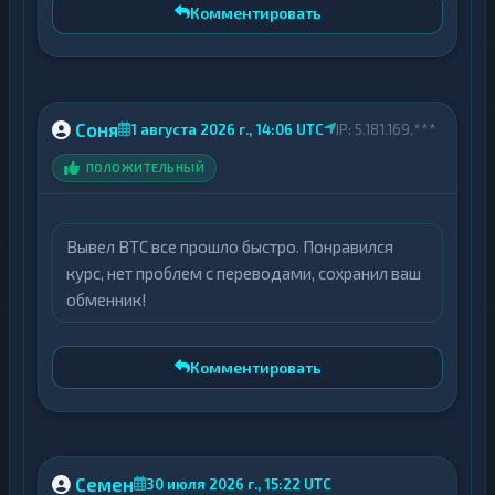
Комментировать
Ключевые особенности
Конфиденциальность операций: сервис
декларирует проведение обменов без
Соня
1 августа 2026 г., 14:06 UTC
IP: 5.181.169.***
обязательной процедуры AML/KYC-
верификации для стандартных заявок,
ПОЛОЖИТЕЛЬНЫЙ
что обеспечивает анонимность
транзакций.
Оперативность обработки: около 95%
Вывел BTC все прошло быстро. Понравился
стандартных сделок выполняются
курс, нет проблем с переводами, сохранил ваш
обменник!
моментально, что позволяет клиентам
быстро получать желаемые активы.
Глобальная доступность: платформа
Комментировать
поддерживает проведение операций из
любой точки мира с мобильного
устройства или персонального
компьютера.
Семен
30 июля 2026 г., 15:22 UTC
Услуга доставки наличных: для крупных