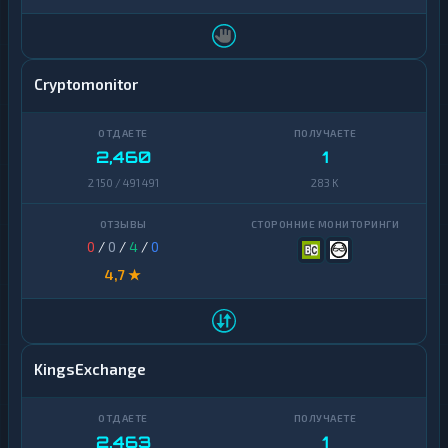
Cryptomonitor
2,460
1
2 150 / 491 491
283 K
0
/
0
/
4
/
0
4,7 ★
KingsExchange
2,463
1