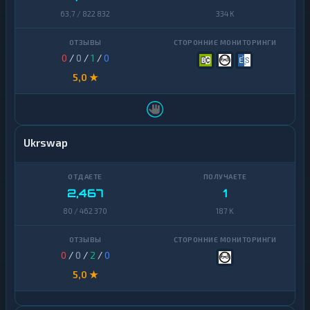
63,7 / 822 832
334 K
0
/
0
/
1
/
0
5,0 ★
Ukrswap
2,467
1
80 / 462 370
187 K
0
/
0
/
2
/
0
5,0 ★