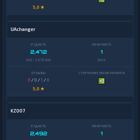
5,0 ★
UAchanger
2,472
1
460 / 2 079 940
841 K
0
/
0
/
1
/
0
5,0 ★
KZ007
2,492
1