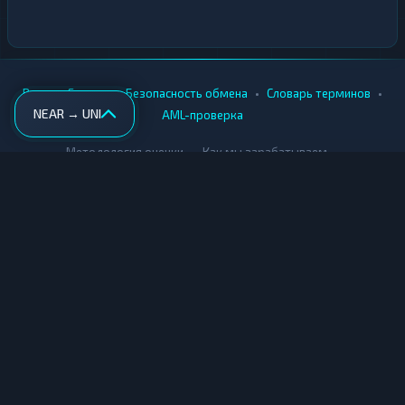
•
•
•
•
Вики
Города
Безопасность обмена
Словарь терминов
NEAR → UNI
AML-проверка
•
•
Методология оценки
Как мы зарабатываем
Для обменников
Купить крипту
Продать крипту
Купить за рубли
Продать за рубли