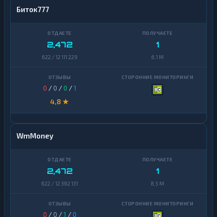
Биток777
2,472
1
622 / 12 111 229
6,1 M
0
/
0
/
0
/
1
4,8 ★
WmMoney
2,472
1
622 / 12 362 131
8,5 M
0
/
0
/
1
/
0