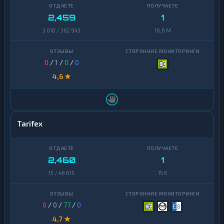
Zcash
1
Zcash
1
2,459
1
3 016 / 382 943
16,6 M
0
/
1
/
0
/
0
4,6 ★
Tarifex
2,460
1
15 / 46 615
15 K
0
/
0
/
77
/
0
4,7 ★