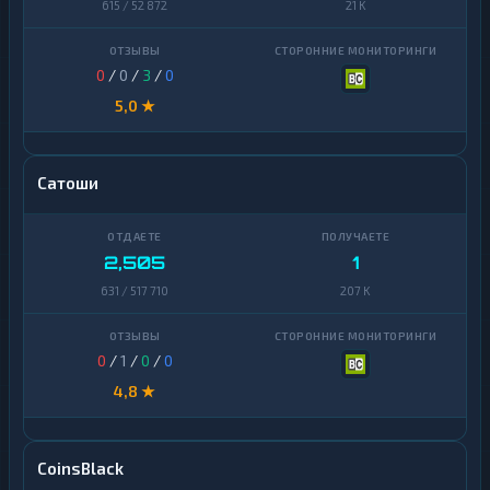
615 / 52 872
21 K
0
/
0
/
3
/
0
5,0 ★
Сатоши
2,505
1
631 / 517 710
207 K
0
/
1
/
0
/
0
4,8 ★
CoinsBlack