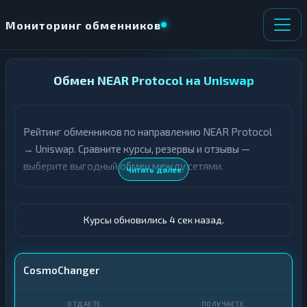
Мониторинг обменников
НАПРАВЛЕНИЕ
Обмен NEAR Protocol на Uniswap
×
ОБМЕНА
Рейтинг обменников по направлению NEAR Protocol
★ ИЗБРАННОЕ
ВСЕ РАЗДЕЛЫ
→ Uniswap. Сравните курсы, резервы и отзывы —
выберите выгодный обмен между сетями.
О
П
Читать далее
Т
О
Д
Л
А
У
Ё
Ч
Курсы обновились 5 сек назад.
Т
А
Е
Е
Т
NEAR
CosmoChanger
Е
UNI