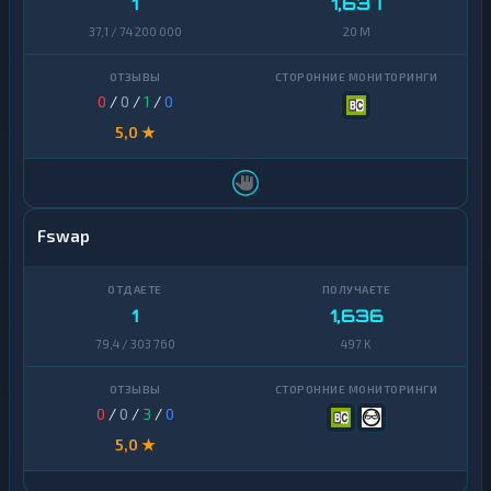
1
1,637
37,1 / 74 200 000
20 M
0
/
0
/
1
/
0
5,0 ★
Fswap
1
1,636
79,4 / 303 760
497 K
0
/
0
/
3
/
0
5,0 ★