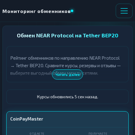
Мониторинг обменников
НАПРАВЛЕНИЕ
Обмен NEAR Protocol на Tether BEP20
×
ОБМЕНА
Рейтинг обменников по направлению NEAR Protocol
★ ИЗБРАННОЕ
ВСЕ РАЗДЕЛЫ
→ Tether BEP20. Сравните курсы, резервы и отзывы —
выберите выгодный обмен между сетями.
О
П
Читать далее
Т
О
Д
Л
А
У
Ё
Ч
Курсы обновились 6 сек назад.
Т
А
Е
Е
Т
NEAR
CoinPayMaster
Е
USDT BEP20