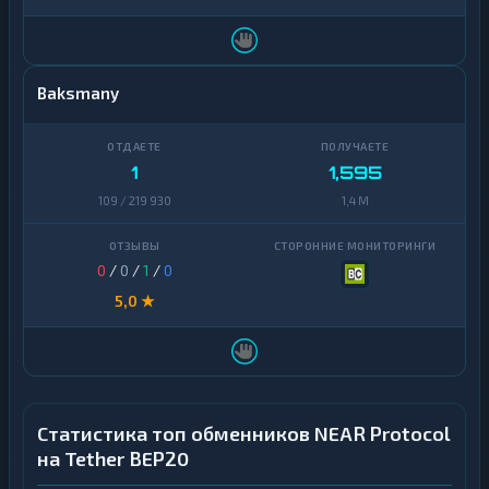
Baksmany
1
1,595
109 / 219 930
1,4 M
0
/
0
/
1
/
0
5,0 ★
Статистика топ обменников NEAR Protocol
на Tether BEP20