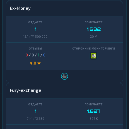
Ex-Money
1
1,632
15,1 / 74 500 000
20 M
0
/
0
/
1
/
0
4,8 ★
Fury-exchange
1
1,627
61,4 / 12 289
897 K