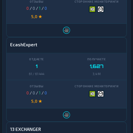
0
/
0
/
1
/
0
5,0 ★
EcashExpert
1
1,627
61 / 61 444
3,4 M
0
/
0
/
1
/
0
5,0 ★
13 EXCHANGER