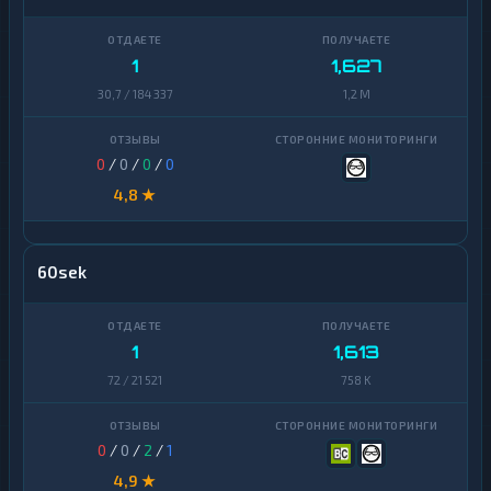
1
1,627
30,7 / 184 337
1,2 M
0
/
0
/
0
/
0
4,8 ★
60sek
1
1,613
72 / 21 521
758 K
0
/
0
/
2
/
1
4,9 ★