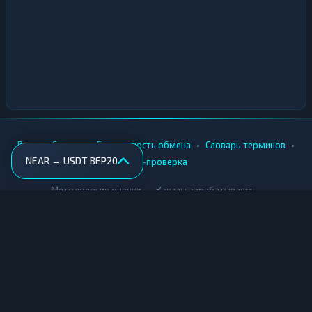
•
•
•
•
Вики
Города
Безопасность обмена
Словарь терминов
NEAR → USDT BEP20
AML-проверка
•
•
Методология оценки
Как мы зарабатываем
Для обменников
Купить крипту
Продать крипту
Купить за рубли