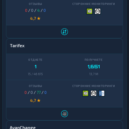
0
/
0
/
4
/
0
4,7 ★
Tarifex
1
1,651
15 / 46 615
13,7 M
0
/
0
/
77
/
0
4,7 ★
AvanChange