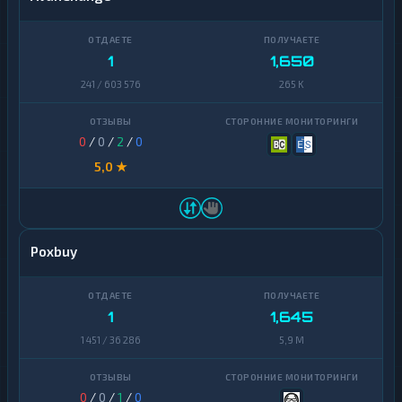
1
1,650
241 / 603 576
265 K
0
/
0
/
2
/
0
5,0 ★
Poxbuy
1
1,645
1 451 / 36 286
5,9 M
0
/
0
/
1
/
0