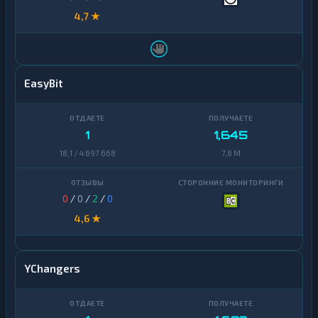
4,7 ★
EasyBit
1
1,645
18,1 / 4 697 668
7,8 M
0
/
0
/
2
/
0
4,6 ★
YChangers