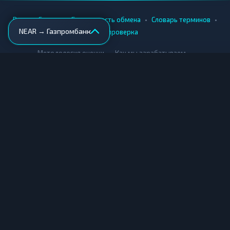
•
•
•
•
Вики
Города
Безопасность обмена
Словарь терминов
NEAR → Газпромбанк
AML-проверка
•
•
Методология оценки
Как мы зарабатываем
Для обменников
Купить крипту
Продать крипту
Купить за рубли
Продать за рубли
© Мониторинг обменников — 2026
|
|
|
Условия использования
Конфиденциальность
Cookies