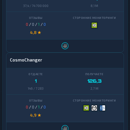
37,4 / 74 700 000
8,1 M
0
/
0
/
1
/
0
4,8 ★
CosmoChanger
1
126,3
146 / 7 283
2,7 M
0
/
0
/
1
/
0
4,9 ★