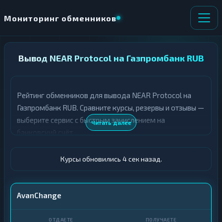
Мониторинг обменников
НАПРАВЛЕНИЕ
Вывод NEAR Protocol на Газпромбанк RUB
×
ОБМЕНА
Рейтинг обменников для вывода NEAR Protocol на
★ ИЗБРАННОЕ
ВСЕ РАЗДЕЛЫ
Газпромбанк RUB. Сравните курсы, резервы и отзывы —
выберите сервис с быстрым зачислением на
О
П
Читать далее
Т
О
банковский счёт.
Д
Л
А
У
Ё
Ч
Курсы обновились 5 сек назад.
Т
А
Е
Е
Т
NEAR
AvanChange
Е
Газпромбанк