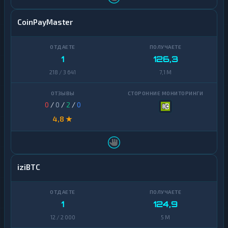
CoinPayMaster
1
126,3
218 / 3 641
7,1 M
0
/
0
/
2
/
0
4,8 ★
iziBTC
1
124,9
12 / 2 000
5 M