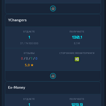
YChangers
1
130,1
37 / 74 100 000
8,1 M
0
/
0
/
1
/
0
5,0 ★
Ex-Money
1
129,9