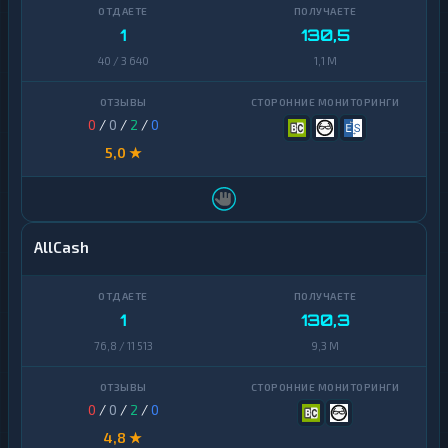
Zcash
1
1
130,5
40 / 3 640
1,1 M
0
/
0
/
2
/
0
5,0 ★
AllCash
1
130,3
76,8 / 11 513
9,3 M
0
/
0
/
2
/
0
4,8 ★