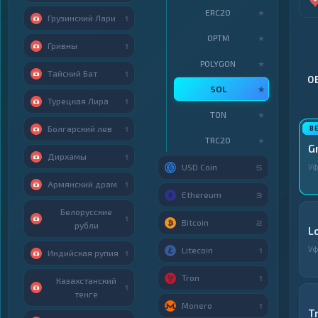
ERC20
★
Грузинский Лари
1
OPTM
★
Гривны
1
POLYGON
★
Тайский Бат
1
О
SOL
★
Турецкая Лира
1
TON
★
Болгарский лев
1
TRC20
★
G
Дирхамы
1
У
USD Coin
5
Армянский драм
1
Ethereum
3
Белорусские
1
Bitcoin
2
рубли
L
У
Litecoin
1
Индийская рупия
1
Tron
1
Казахстанский
1
тенге
Monero
1
T