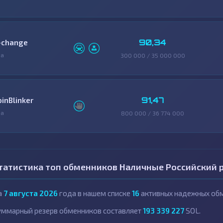
90,34
-change
фа
300 000 / 35 000 000
91,47
oinBlinker
фа
800 000 / 36 774 000
татистика топ обменников Наличные Российский р
а
7 августа 2026
года в нашем списке
16
активных надежных обм
уммарный резерв обменников составляет
193 339 227
SOL.