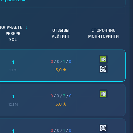
↕
ПОЛУЧАЕТЕ
ОТЗЫВЫ
СТОРОННИЕ
РЕЗЕРВ
РЕЙТИНГ
МОНИТОРИНГИ
SOL
0
/
0
/
1
/
0
1
5,0 ★
1,1 M
0
/
0
/
2
/
0
1
5,0 ★
12,1 M
0
/
0
/
1
/
0
1