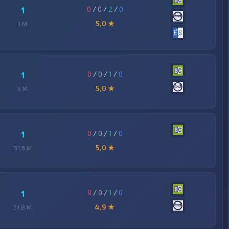
0
/
0
/
2
/
0
1
5,0 ★
1 M
0
/
0
/
1
/
0
1
5,0 ★
5 M
0
/
0
/
1
/
0
1
5,0 ★
81,6 M
0
/
0
/
1
/
0
1
4,9 ★
61,8 M