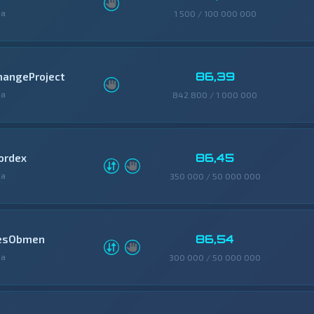
фа
1 500 / 100 000 000
86,39
hangeProject
фа
842 800 / 1 000 000
86,45
ordex
фа
350 000 / 50 000 000
86,54
esObmen
фа
300 000 / 50 000 000