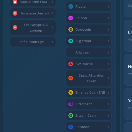
Киргизский Сом
1
У
Ripple
1
Польский Злотый
1
Solana
1
Сингапурский
1
Dogecoin
1
доллар
C
У
Algorand
1
Узбекский Сум
1
Arbitrum
1
Avalanche
1
N
У
Basic Attention
1
Token
Binance Coin (BNB)
1
Y
BitTorrent
1
У
Bitcoin Cash
1
Cardano
1