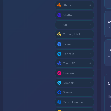
Shiba
2
Stellar
1
E
Sui
1
У
Terra (LUNA)
1
Tezos
1
C
Toncoin
1
У
TrueUSD
2
Uniswap
1
С
VeChain
1
Waves
1
Н
Yearn Finance
1
С