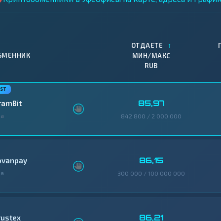
↑
ОТДАЕТЕ
БМЕННИК
МИН/МАКС
RUB
85,97
ramBit
фа
842 800 / 2 000 000
86,15
ovanpay
фа
300 000 / 100 000 000
86,21
rustex