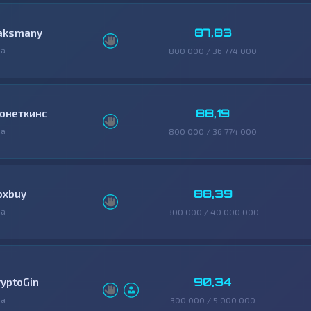
87,83
aksmany
фа
800 000 / 36 774 000
88,19
онеткинс
фа
800 000 / 36 774 000
88,39
oxbuy
фа
300 000 / 40 000 000
90,34
ryptoGin
фа
300 000 / 5 000 000