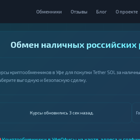
Обменники
Отзывы
Блог
О проекте
Обмен наличных российских р
урсы криптообменников в Уфе для покупки Tether SOL за наличны
ыберите выгодную и безопасную сделку.
Курсы обновились 4 сек назад.
Г
Криптообменники в Уфе
Офисы на карте, адреса и графи