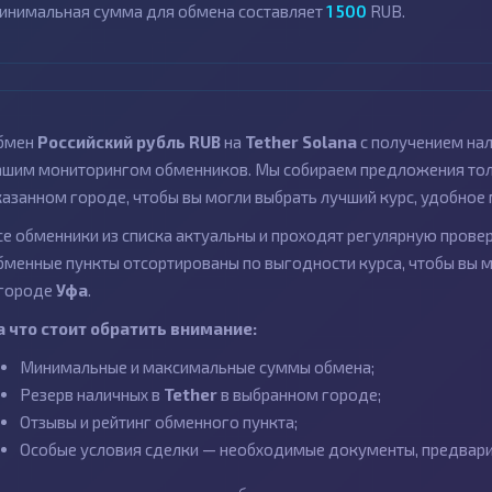
инимальная сумма для обмена составляет
1 500
RUB.
бмен
Российский рубль RUB
на
Tether Solana
с получением на
ашим мониторингом обменников. Мы собираем предложения толь
казанном городе, чтобы вы могли выбрать лучший курс, удобное 
се обменники из списка актуальны и проходят регулярную провер
бменные пункты отсортированы по выгодности курса, чтобы вы 
 городе
Уфа
.
а что стоит обратить внимание:
Минимальные и максимальные суммы обмена;
Резерв наличных в
Tether
в выбранном городе;
Отзывы и рейтинг обменного пункта;
Особые условия сделки — необходимые документы, предварит