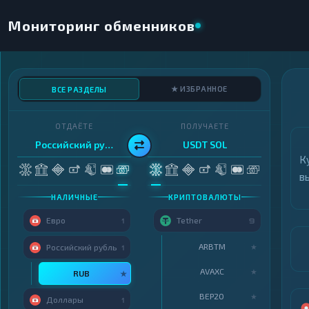
Мониторинг обменников
★ ИЗБРАННОЕ
ВСЕ РАЗДЕЛЫ
ОТДАЁТЕ
ПОЛУЧАЕТЕ
Российский рубль
USDT SOL
К
в
НАЛИЧНЫЕ
КРИПТОВАЛЮТЫ
Евро
Tether
1
9
ARBTM
★
Российский рубль
1
AVAXC
★
RUB
★
BEP20
★
Доллары
1