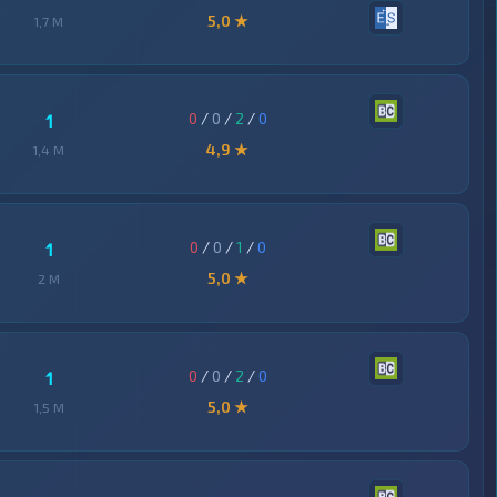
5,0 ★
1,7 M
0
/
0
/
2
/
0
1
4,9 ★
1,4 M
0
/
0
/
1
/
0
1
5,0 ★
2 M
0
/
0
/
2
/
0
1
5,0 ★
1,5 M