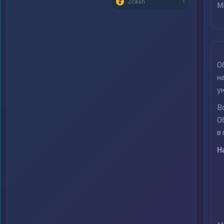
Zcash
1
М
О
н
у
В
О
в
Н