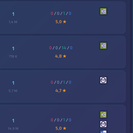
0
/
0
/
1
/
0
1
5,0 ★
1,4 M
0
/
0
/
14
/
0
1
4,8 ★
716 K
0
/
0
/
1
/
0
1
4,7 ★
5,7 M
0
/
0
/
1
/
0
1
5,0 ★
14,9 M