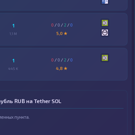
0
/
0
/
2
/
0
1
5,0 ★
1,1 M
0
/
0
/
2
/
0
1
4,8 ★
445 K
убль RUB на Tether SOL
енных пункта.