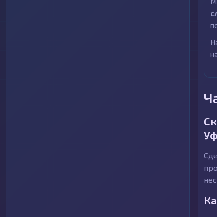
М
с
п
Н
н
Ч
Ск
Уф
Сде
про
нес
Ка