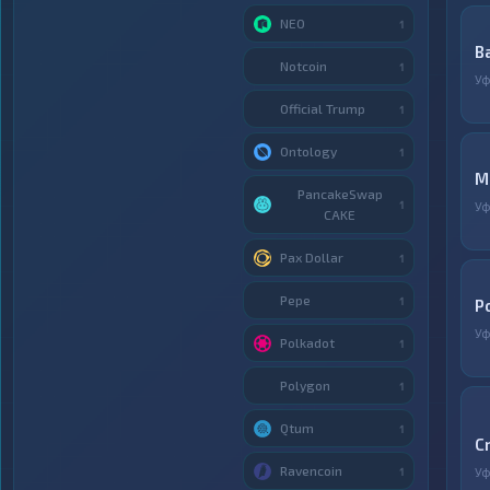
NEO
1
B
Notcoin
1
У
Official Trump
1
Ontology
1
М
PancakeSwap
1
У
CAKE
Pax Dollar
1
Pepe
1
P
У
Polkadot
1
Polygon
1
Qtum
1
C
Ravencoin
У
1