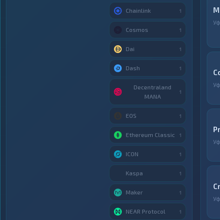
M
Chainlink
1
У
Cosmos
1
Dai
1
Dash
1
C
У
Decentraland
1
MANA
EOS
1
P
Ethereum Classic
1
У
ICON
1
Kaspa
1
C
Maker
1
У
NEAR Protocol
1