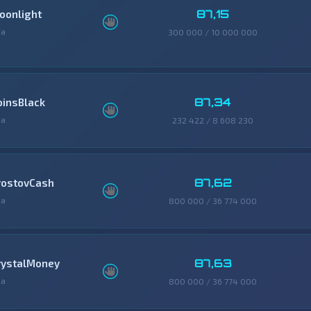
87,15
oonlight
фа
300 000 / 10 000 000
87,34
oinsBlack
фа
232 422 / 8 608 230
87,62
rostovCash
фа
800 000 / 36 774 000
87,63
rystalMoney
фа
800 000 / 36 774 000