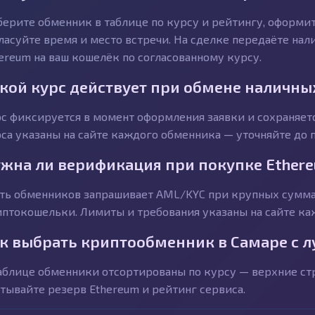
ерите обменник в таблице по курсу и рейтингу, оформит
ласуйте время и место встречи. На сделке передаёте на
ereum на ваш кошелёк по согласованному курсу.
кой курс действует при обмене наличны
с фиксируется в момент оформления заявки и сохраняетс
са указаны на сайте каждого обменника — уточняйте до п
жна ли верификация при покупке Ether
ть обменников запрашивает AML/KYC при крупных сумма
птокошельки. Лимиты и требования указаны на сайте ка
к выбрать криптообменник в Самаре с 
аблице обменники отсортированы по курсу — верхние с
тывайте резерв Ethereum и рейтинг сервиса.