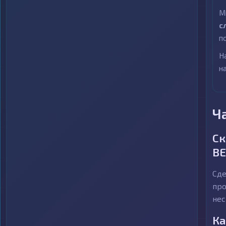
М
с
п
Н
н
Ч
Ск
BE
Сде
про
нес
Ка