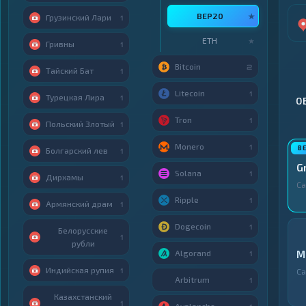
BEP20
★
Грузинский Лари
1
ETH
★
Гривны
1
Bitcoin
2
Тайский Бат
1
Litecoin
1
Турецкая Лира
1
О
Tron
1
Польский Злотый
1
Monero
1
Болгарский лев
1
G
Solana
1
Дирхамы
1
С
Ripple
1
Армянский драм
1
Dogecoin
1
Белорусские
1
рубли
Algorand
M
1
Индийская рупия
1
С
Arbitrum
1
Казахстанский
1