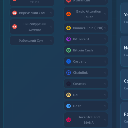
Avalanche
1
тенге
Basic Attention
Киргизский Сом
1
Y
1
Token
С
Сингапурский
1
Binance Coin (BNB)
1
доллар
BitTorrent
1
Узбекский Сум
1
N
Bitcoin Cash
1
С
Cardano
1
Chainlink
1
C
Cosmos
1
С
Dai
1
Dash
1
R
Decentraland
1
С
MANA