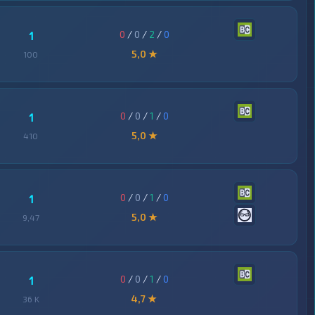
0
/
0
/
2
/
0
1
5,0 ★
100
0
/
0
/
1
/
0
1
5,0 ★
410
0
/
0
/
1
/
0
1
5,0 ★
9,47
0
/
0
/
1
/
0
1
4,7 ★
36 K