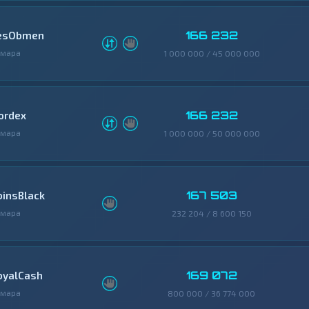
166 232
esObmen
амара
1 000 000 / 45 000 000
166 232
ordex
амара
1 000 000 / 50 000 000
167 503
oinsBlack
амара
232 204 / 8 600 150
169 072
oyalCash
амара
800 000 / 36 774 000