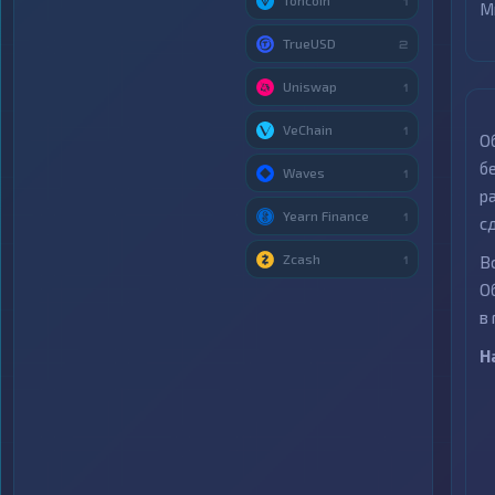
Toncoin
1
М
TrueUSD
2
Uniswap
1
VeChain
1
О
б
Waves
1
р
Yearn Finance
1
с
Zcash
В
1
О
в
Н