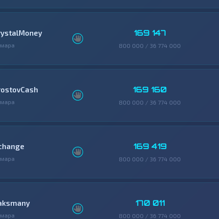
169 147
rystalMoney
амара
800 000 / 36 774 000
169 160
rostovCash
амара
800 000 / 36 774 000
169 419
change
амара
800 000 / 36 774 000
170 011
aksmany
амара
800 000 / 36 774 000