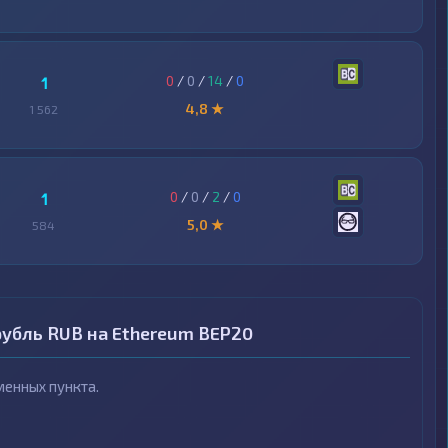
0
/
0
/
14
/
0
1
4,8 ★
1 562
0
/
0
/
2
/
0
1
5,0 ★
584
убль RUB на Ethereum BEP20
енных пункта.