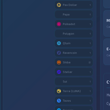
Pax Dollar
1
Pepe
1
М
Polkadot
1
С
Polygon
1
Qtum
1
E
Ravencoin
1
С
Shiba
2
Stellar
1
С
Sui
1
Terra (LUNA)
1
Н
Tezos
1
С