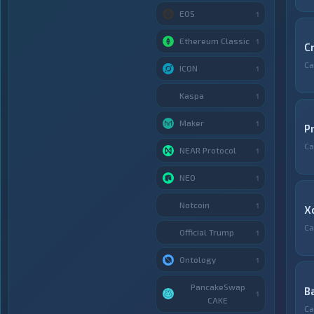
EOS
1
Ethereum Classic
1
C
С
ICON
1
Kaspa
1
Maker
1
P
С
NEAR Protocol
1
NEO
1
Notcoin
1
X
С
Official Trump
1
Ontology
1
PancakeSwap
B
1
CAKE
С