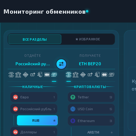
Мониторинг обменников
★ ИЗБРАННОЕ
ВСЕ РАЗДЕЛЫ
ОТДАЁТЕ
ПОЛУЧАЕТЕ
Российский рубль
ETH BEP20
К
НАЛИЧНЫЕ
КРИПТОВАЛЮТЫ
о
Евро
Tether
1
9
Российский рубль
USD Coin
1
5
RUB
★
Ethereum
3
Доллары
ARBTM
1
★