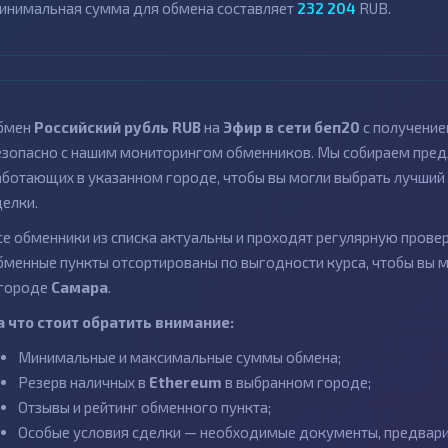
инимальная сумма для обмена составляет
232 204
RUB.
бмен
Российский рубль RUB
на
Эфир в сети беп20
с получение
езопасно с нашим мониторингом обменников. Мы собираем пред
аботающих в указанном городе, чтобы вы могли выбрать лучший 
делки.
се обменники из списка актуальны и проходят регулярную провер
бменные пункты отсортированы по выгодности курса, чтобы вы 
 городе
Самара
.
а что стоит обратить внимание:
Минимальные и максимальные суммы обмена;
Резерв наличных в
Ethereum
в выбранном городе;
Отзывы и рейтинг обменного пункта;
Особые условия сделки — необходимые документы, предварит