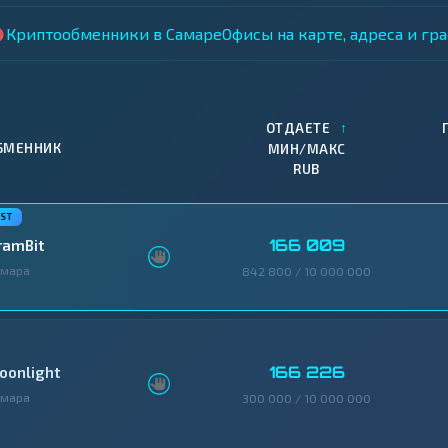
Криптообменники в Самаре
Офисы на карте, адреса и гр
↑
ОТДАЕТЕ
БМЕННИК
МИН/МАКС
RUB
166 009
ramBit
амара
842 800 / 10 000 000
166 226
oonlight
амара
300 000 / 10 000 000