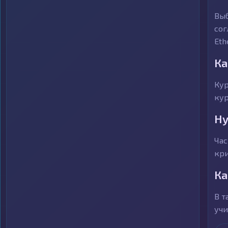
Выб
сог
Eth
Ка
Кур
кур
Ну
Час
кри
Ка
В т
учи