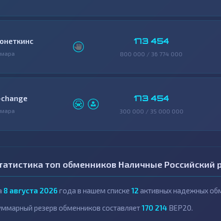
173 454
онеткинс
амара
800 000 / 36 774 000
173 454
-change
амара
300 000 / 35 000 000
татистика топ обменников Наличные Российский р
а
8 августа 2026
года в нашем списке
12
активных надежных обм
уммарный резерв обменников составляет
170 214
BEP20.