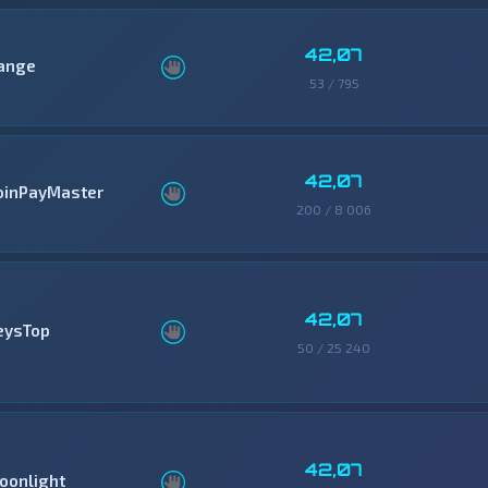
42,07
ange
53 / 795
42,07
oinPayMaster
200 / 8 006
42,07
eysTop
50 / 25 240
42,07
oonlight