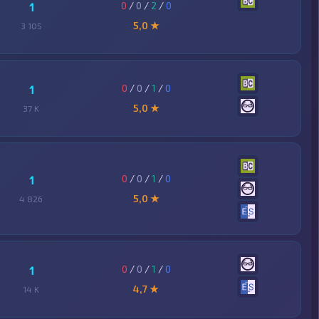
0
/
0
/
2
/
0
1
5,0 ★
3 105
0
/
0
/
1
/
0
1
5,0 ★
37 K
0
/
0
/
1
/
0
1
5,0 ★
4 826
0
/
0
/
1
/
0
1
4,7 ★
14 K