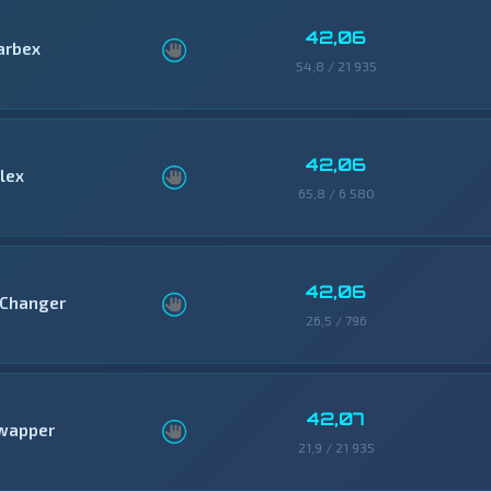
42,06
arbex
54,8 / 21 935
42,06
llex
65,8 / 6 580
42,06
Changer
26,5 / 796
42,07
wapper
21,9 / 21 935