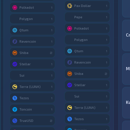
Pax Dollar
1
Polkadot
1
Pepe
1
Polygon
1
Polkadot
1
Qtum
1
C
Polygon
1
Ravencoin
1
Qtum
1
Shiba
2
Ravencoin
1
Stellar
1
M
Shiba
2
Sui
1
Stellar
1
Terra (LUNA)
1
Sui
1
Tezos
1
K
Terra (LUNA)
1
Toncoin
1
Tezos
1
TrueUSD
2