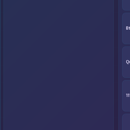
B
Q
1