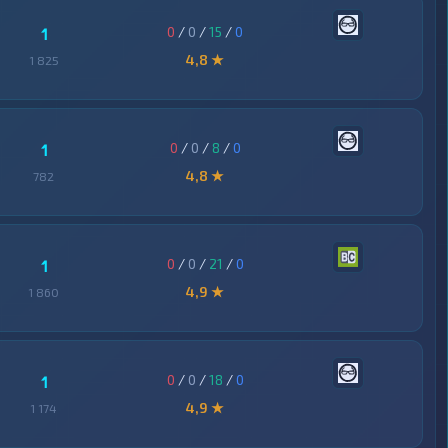
0
/
0
/
15
/
0
1
4,8 ★
1 825
0
/
0
/
8
/
0
1
4,8 ★
782
0
/
0
/
21
/
0
1
4,9 ★
1 860
0
/
0
/
18
/
0
1
4,9 ★
1 174