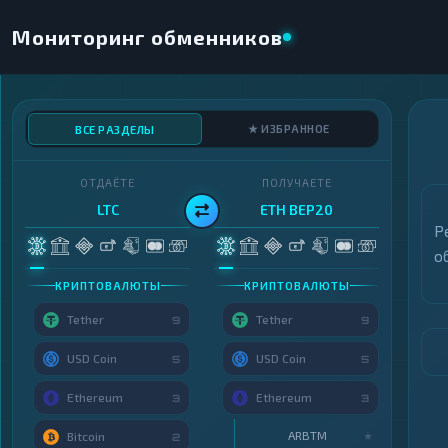
Мониторинг обменников
★ ИЗБРАННОЕ
ВСЕ РАЗДЕЛЫ
ОТДАЁТЕ
ПОЛУЧАЕТЕ
LTC
ETH BEP20
Р
о
КРИПТОВАЛЮТЫ
КРИПТОВАЛЮТЫ
Tether
Tether
9
9
USD Coin
USD Coin
5
5
Ethereum
Ethereum
3
3
ARBTM
★
Bitcoin
2