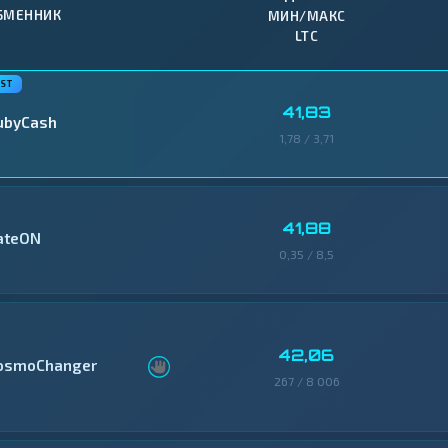
БМЕННИК
МИН/МАКС
LTC
41,83
ubyCash
1,78 / 3,71
41,88
ateON
0,35 / 8,5
42,06
osmoChanger
267 / 8 006