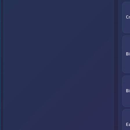
C
B
B
E