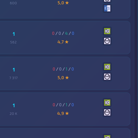
5,0 ★
600
0
/
0
/
4
/
0
1
4,7 ★
562
0
/
0
/
1
/
0
1
5,0 ★
7 317
0
/
0
/
1
/
0
1
4,9 ★
20 K