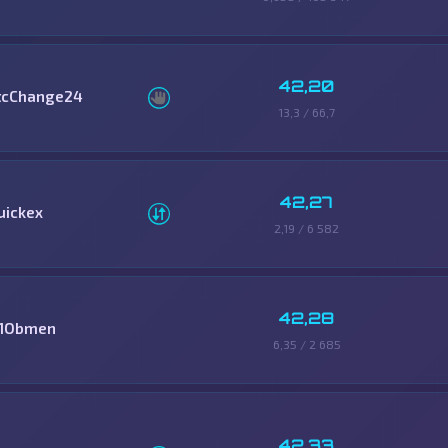
42,20
tcChange24
13,3 / 66,7
42,27
uickex
2,19 / 6 582
42,28
11Obmen
6,35 / 2 685
42,33