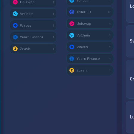
Toncoin
1
Uniswap
1
L
TrueUSD
2
VeChain
1
Uniswap
1
Waves
1
VeChain
1
Yearn Finance
1
S
Waves
1
Zcash
1
Yearn Finance
1
Zcash
1
C
Lu