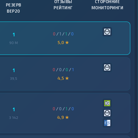
ОТЗЫВЫ
СТОРОННИЕ
РЕЗЕРВ
РЕЙТИНГ
МОНИТОРИНГИ
BEP20
0
/
1
/
1
/
0
1
5,0 ★
90 M
0
/
0
/
0
/
1
1
4,5 ★
39,5
0
/
0
/
1
/
0
1
4,9 ★
3 142