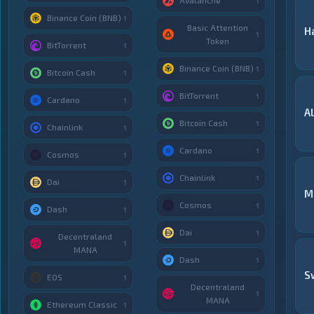
Avalanche
1
Binance Coin (BNB)
1
Basic Attention
H
1
Token
BitTorrent
1
Binance Coin (BNB)
1
Bitcoin Cash
1
BitTorrent
1
Cardano
1
A
Bitcoin Cash
1
Chainlink
1
Cardano
1
Cosmos
1
Chainlink
1
Dai
1
M
Cosmos
1
Dash
1
Dai
1
Decentraland
1
MANA
Dash
1
S
EOS
1
Decentraland
1
MANA
Ethereum Classic
1