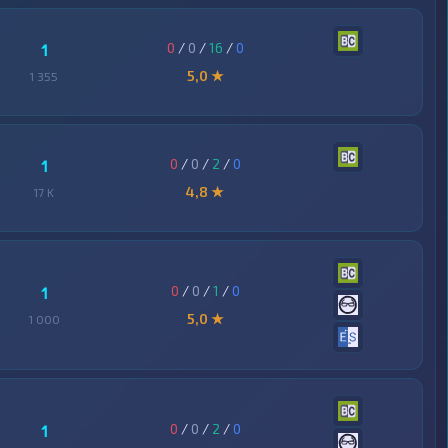
0
/
0
/
16
/
0
1
5,0 ★
1 355
0
/
0
/
2
/
0
1
4,8 ★
17 K
0
/
0
/
1
/
0
1
5,0 ★
1 000
0
/
0
/
2
/
0
1