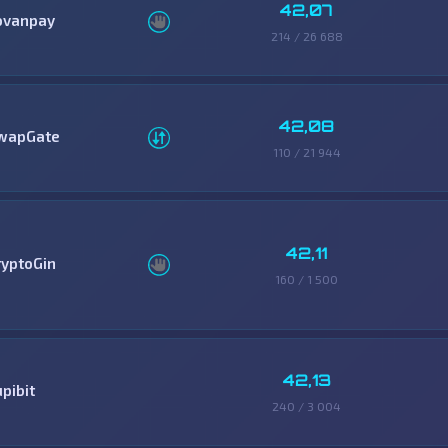
42,07
ovanpay
214 / 26 688
42,08
wapGate
110 / 21 944
42,11
ryptoGin
160 / 1 500
42,13
pibit
240 / 3 004