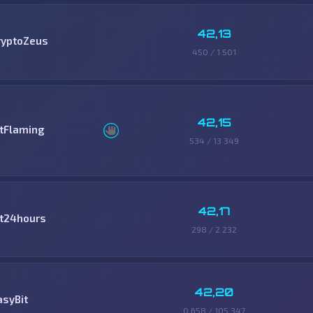
42,13
ryptoZeus
450 / 1 501
42,15
itFlaming
534 / 13 349
42,17
it24hours
298 / 2 232
42,20
asyBit
0,658 / 105 347