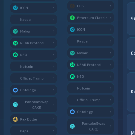
EOS
1
ICON
1
Ethereum Classic
4
1
Kaspa
1
ICON
1
Maker
1
Kaspa
1
NEAR Protocol
1
C
Maker
1
NEO
1
NEAR Protocol
1
Notcoin
1
NEO
1
Official Trump
1
Notcoin
1
Ontology
1
K
Official Trump
1
PancakeSwap
1
CAKE
Ontology
1
Pax Dollar
1
PancakeSwap
1
CAKE
Pepe
1
M