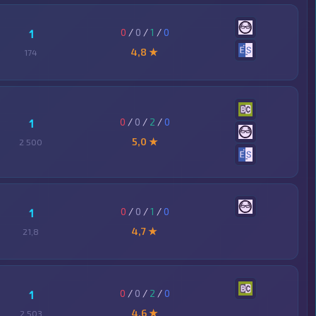
0
/
0
/
1
/
0
1
4,8 ★
174
0
/
0
/
2
/
0
1
5,0 ★
2 500
0
/
0
/
1
/
0
1
4,7 ★
21,8
0
/
0
/
2
/
0
1
4,6 ★
2 503