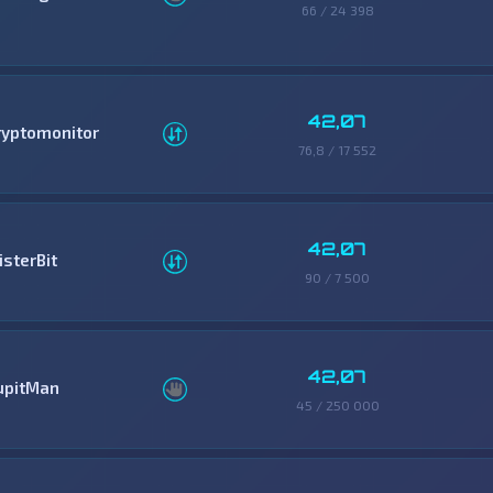
66 / 24 398
42,07
ryptomonitor
76,8 / 17 552
42,07
isterBit
90 / 7 500
42,07
upitMan
45 / 250 000