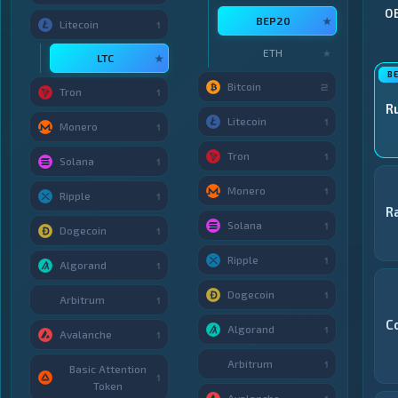
О
BEP20
★
Litecoin
1
ETH
★
LTC
★
Bitcoin
2
Tron
1
R
Litecoin
1
Monero
1
Tron
1
Solana
1
Monero
1
Ripple
1
R
Solana
1
Dogecoin
1
Ripple
1
Algorand
1
Dogecoin
1
Arbitrum
1
C
Algorand
1
Avalanche
1
Arbitrum
1
Basic Attention
1
Token