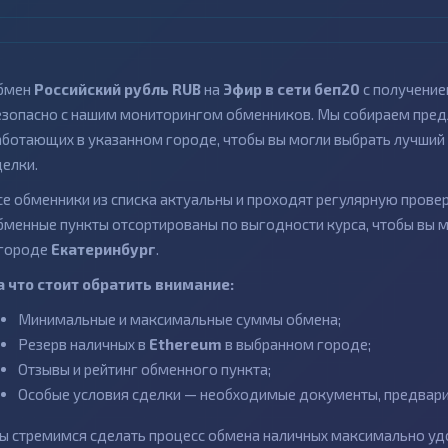
бмен
Российский рубль RUB
на
Эфир в сети беп20
с получение
езопасно с нашим мониторингом обменников. Мы собираем пред
аботающих в указанном городе, чтобы вы могли выбрать лучший 
делки.
се обменники из списка актуальны и проходят регулярную провер
бменные пункты отсортированы по выгодности курса, чтобы вы 
 городе
Екатеринбург
.
а что стоит обратить внимание:
Минимальные и максимальные суммы обмена;
Резерв наличных в
Ethereum
в выбранном городе;
Отзывы и рейтинг обменного пункта;
Особые условия сделки — необходимые документы, предварит
ы стремимся сделать процесс обмена наличных максимально удо