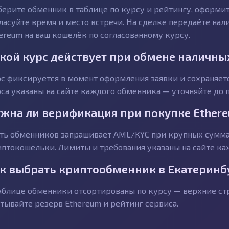
ерите обменник в таблице по курсу и рейтингу, оформит
ласуйте время и место встречи. На сделке передаёте на
ereum на ваш кошелёк по согласованному курсу.
кой курс действует при обмене наличны
с фиксируется в момент оформления заявки и сохраняетс
са указаны на сайте каждого обменника — уточняйте до п
жна ли верификация при покупке Ether
ть обменников запрашивает AML/KYC при крупных сумма
птокошельки. Лимиты и требования указаны на сайте ка
к выбрать криптообменник в Екатеринб
аблице обменники отсортированы по курсу — верхние с
тывайте резерв Ethereum и рейтинг сервиса.