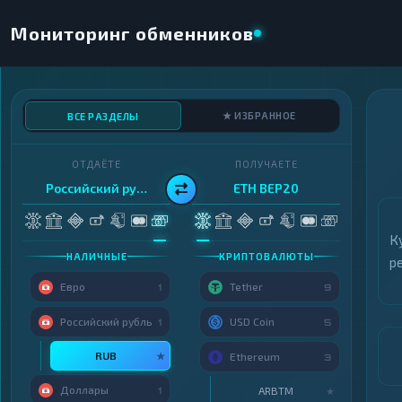
Мониторинг обменников
★ ИЗБРАННОЕ
ВСЕ РАЗДЕЛЫ
ОТДАЁТЕ
ПОЛУЧАЕТЕ
Российский рубль
ETH BEP20
К
НАЛИЧНЫЕ
КРИПТОВАЛЮТЫ
р
Евро
Tether
1
9
Российский рубль
USD Coin
1
5
RUB
★
Ethereum
3
Доллары
ARBTM
1
★