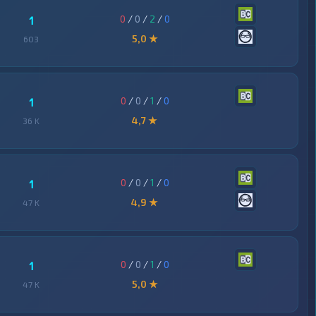
0
/
0
/
2
/
0
1
5,0 ★
603
0
/
0
/
1
/
0
1
4,7 ★
36 K
0
/
0
/
1
/
0
1
4,9 ★
47 K
0
/
0
/
1
/
0
1
5,0 ★
47 K