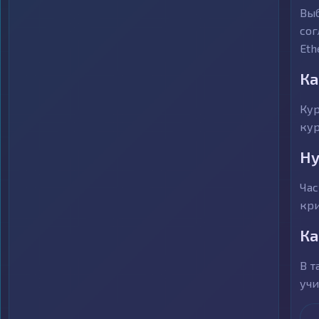
Выб
сог
Eth
Ка
Кур
кур
Ну
Час
кри
Ка
В т
учи