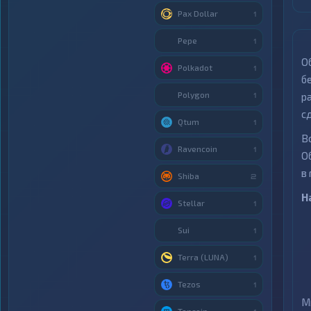
Pax Dollar
1
Pepe
1
О
Polkadot
1
б
Polygon
р
1
с
Qtum
1
В
Ravencoin
1
О
в
Shiba
2
Н
Stellar
1
Sui
1
Terra (LUNA)
1
Tezos
1
М