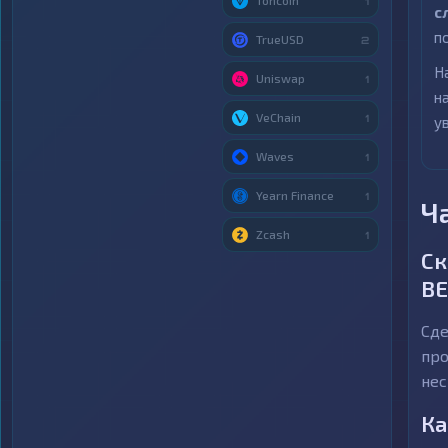
Toncoin
1
с
п
TrueUSD
2
Н
Uniswap
1
н
VeChain
1
у
Waves
1
Yearn Finance
1
Ч
Zcash
1
Ск
BE
Сде
про
нес
Ка