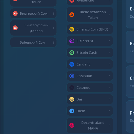
Avalanche
1
тенге
E
Basic Attention
Киргизский Сом
1
1
Ек
Token
Сингапурский
1
Binance Coin (BNB)
1
доллар
BitTorrent
1
Узбекский Сум
1
R
Ек
Bitcoin Cash
1
Cardano
1
Chainlink
1
C
Ек
Cosmos
1
Dai
1
Dash
1
P
Ек
Decentraland
1
MANA