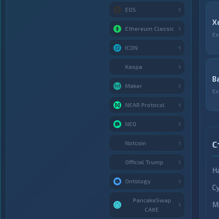
EOS
1
X
Ethereum Classic
1
Ек
ICON
1
Kaspa
1
B
Maker
1
Ек
NEAR Protocol
1
NEO
1
С
Notcoin
1
Official Trump
1
Н
Ontology
1
С
PancakeSwap
М
1
CAKE