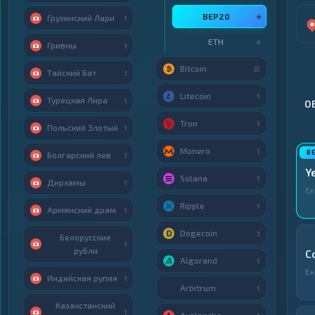
BEP20
★
Грузинский Лари
1
ETH
★
Гривны
1
Bitcoin
2
Тайский Бат
1
Litecoin
1
Турецкая Лира
1
О
Tron
1
Польский Злотый
1
Monero
1
Болгарский лев
1
Y
Solana
1
Дирхамы
1
Ек
Ripple
1
Армянский драм
1
Dogecoin
1
Белорусские
1
рубли
C
Algorand
1
Ек
Индийская рупия
1
Arbitrum
1
Казахстанский
1