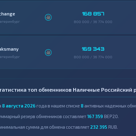
168 857
change
атеринбург
800 000 / 36 774 000
169 343
aksmany
атеринбург
800 000 / 36 774 000
татистика топ обменников Наличные Российский р
а
8 августа 2026
года в нашем списке
8
активных надежных обме
уммарный резерв обменников составляет
167 359
BEP20.
инимальная сумма для обмена составляет
232 395
RUB.