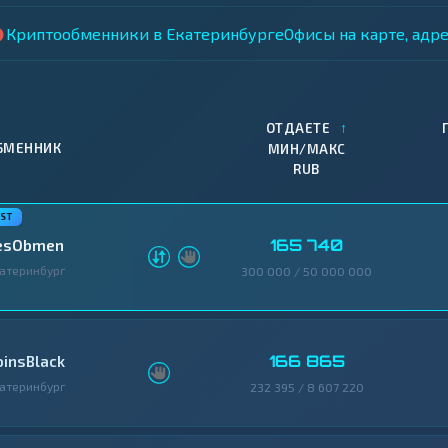
Криптообменники в Екатеринбурге
Офисы на карте, адр
↑
ОТДАЕТЕ
БМЕННИК
МИН/МАКС
RUB
165 740
esObmen
атеринбург
300 000 / 50 000 000
166 865
oinsBlack
атеринбург
232 395 / 8 607 220