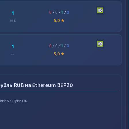
0
/
0
/
1
/
0
1
5,0 ★
36 K
0
/
0
/
1
/
0
1
5,0 ★
72
убль RUB на Ethereum BEP20
нных пункта.