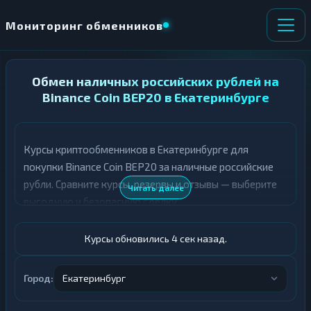
Мониторинг обменников
НАПРАВЛЕНИЕ
Обмен наличных российских рублей на
×
ОБМЕНА
Binance Coin BEP20 в Екатеринбурге
★ ИЗБРАННОЕ
ВСЕ РАЗДЕЛЫ
Курсы криптообменников в Екатеринбурге для
покупки Binance Coin BEP20 за наличные российские
О
П
Т
О
рубли. Сравните курсы, резервы и отзывы — выберите
Читать далее
Д
Л
выгодную и безопасную сделку.
А
У
Ё
Ч
Т
А
Курсы обновились 5 сек назад.
Е
Е
Т
Российский рубль
Е
Город:
Екатеринбург
BNB BEP20