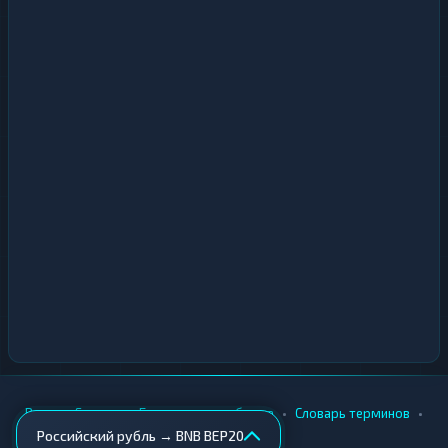
•
•
•
•
Вики
Города
Безопасность обмена
Словарь терминов
Российский рубль → BNB BEP20
AML-проверка