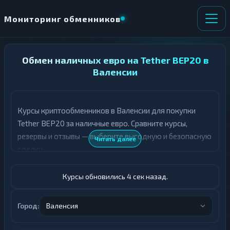
Мониторинг обменников
НАПРАВЛЕНИЕ
Обмен наличных евро на Tether BEP20 в
×
ОБМЕНА
Валенсии
★ ИЗБРАННОЕ
ВСЕ РАЗДЕЛЫ
Курсы криптообменников в Валенсии для покупки
Tether BEP20 за наличные евро. Сравните курсы,
О
П
Т
О
резервы и отзывы — выберите выгодную и безопасную
Читать далее
Д
Л
сделку.
А
У
Ё
Ч
Т
А
Курсы обновились 5 сек назад.
Е
Е
Т
Евро
Е
Город:
Валенсия
USDT BEP20