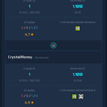
1
1,100
Dash
1
10 000 / 386 598
60 M
Decentraland
1
MANA
0
/
0
/
1
/
0
EOS
1
4,7 ★
Ethereum
1
Classic
ICON
1
CrystalMoney
Валенсия
Kaspa
1
Maker
1
1
1,100
NEAR
1
10 000 / 386 598
61,8 M
Protocol
NEO
1
0
/
0
/
1
/
0
Notcoin
1
4,9 ★