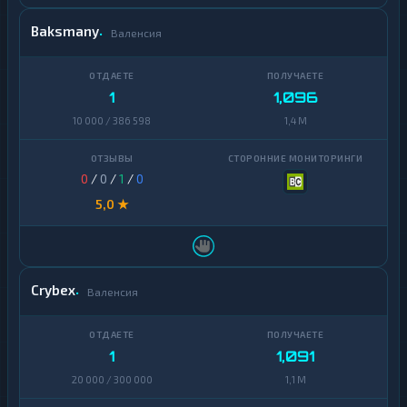
Baksmany
Валенсия
1
1,096
10 000 / 386 598
1,4 M
0
/
0
/
1
/
0
5,0 ★
Crybex
Валенсия
1
1,091
20 000 / 300 000
1,1 M