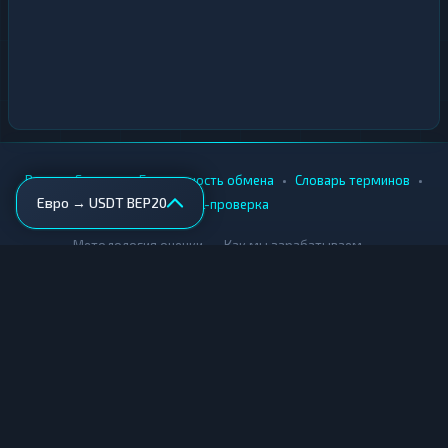
•
•
•
•
Вики
Города
Безопасность обмена
Словарь терминов
Евро → USDT BEP20
AML-проверка
•
•
Методология оценки
Как мы зарабатываем
Для обменников
Купить крипту
Продать крипту
Купить за рубли