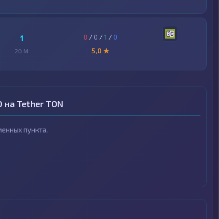
0
/
0
/
1
/
0
1
5,0 ★
20 M
 на Tether TON
енных пункта.