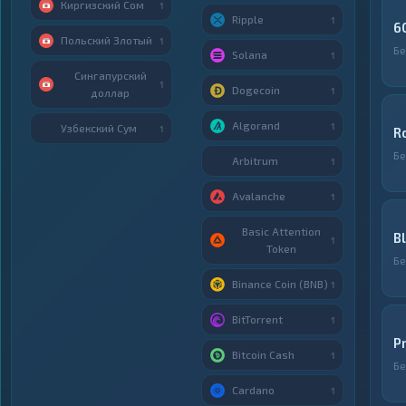
Киргизский Сом
1
Ripple
1
6
Польский Злотый
1
Бе
Solana
1
Сингапурский
1
Dogecoin
1
доллар
Algorand
1
Узбекский Сум
1
R
Бе
Arbitrum
1
Avalanche
1
Basic Attention
B
1
Token
Бе
Binance Coin (BNB)
1
BitTorrent
1
P
Bitcoin Cash
1
Бе
Cardano
1