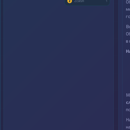
Zcash
1
О
м
г
В
О
в
Н
М
с
п
Н
н