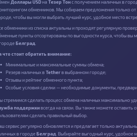
бмен
Доллары USD
на
Тезер Тон
с получением наличных в гор
ониторингом обменников. Мы собираем предложения только от 
ороде, чтобы вы могли выбрать лучший курс, удобное место встр
се обменники из списка актуальны и проходят регулярную провер
бменные пункты отсортированы по выгодности курса, чтобы вы 
 городе
Белград
.
а что стоит обратить внимание:
Минимальные и максимальные суммы обмена;
Резерв наличных в
Tether
в выбранном городе;
Отзывы и рейтинг обменного пункта;
Особые условия сделки — необходимые документы, предварит
ы стремимся сделать процесс обмена наличных максимально удо
лужба поддержки
всегда на связи. Вы также можете оставить
ользователям сделать правильный выбор.
аш сервис регулярно обновляется и предлагает только актуаль
аличных в городе
Белград
. Выбирайте выгодный курс, удобное 