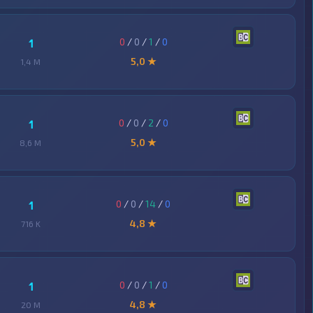
0
/
0
/
1
/
0
1
5,0 ★
1,4 M
0
/
0
/
2
/
0
1
5,0 ★
8,6 M
0
/
0
/
14
/
0
1
4,8 ★
716 K
0
/
0
/
1
/
0
1
4,8 ★
20 M