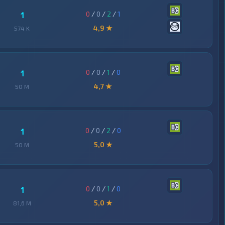
0
/
0
/
2
/
1
1
4,9 ★
574 K
0
/
0
/
1
/
0
1
4,7 ★
50 M
0
/
0
/
2
/
0
1
5,0 ★
50 M
0
/
0
/
1
/
0
1
5,0 ★
81,6 M