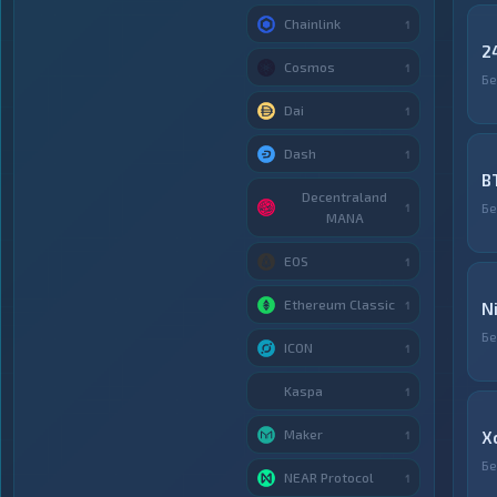
Chainlink
1
2
Cosmos
1
Бе
Dai
1
Dash
1
B
Decentraland
Бе
1
MANA
EOS
1
Ethereum Classic
1
N
Бе
ICON
1
Kaspa
1
Maker
X
1
Бе
NEAR Protocol
1