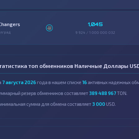
1,045
Changers
лград
9 924 / 1 000 000 032
татистика топ обменников Наличные Доллары USD
а
7 августа 2026
года в нашем списке
16
активных надежных обм
уммарный резерв обменников составляет
389 488 967
TON.
инимальная сумма для обмена составляет
3 000
USD.