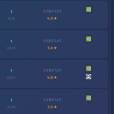
0
/
0
/
2
/
0
1
4,9 ★
10 M
0
/
0
/
2
/
0
1
5,0 ★
8,6 M
0
/
0
/
1
/
0
1
4,8 ★
500 K
0
/
0
/
1
/
0
1
5,0 ★
75,1 M