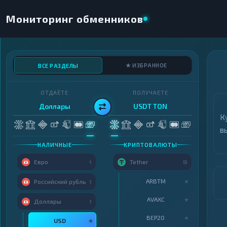
Мониторинг обменников
★ ИЗБРАННОЕ
ВСЕ РАЗДЕЛЫ
ОТДАЁТЕ
ПОЛУЧАЕТЕ
Доллары
USDT TON
К
в
НАЛИЧНЫЕ
КРИПТОВАЛЮТЫ
Евро
Tether
1
9
ARBTM
★
Российский рубль
1
AVAXC
★
Доллары
1
BEP20
★
USD
★