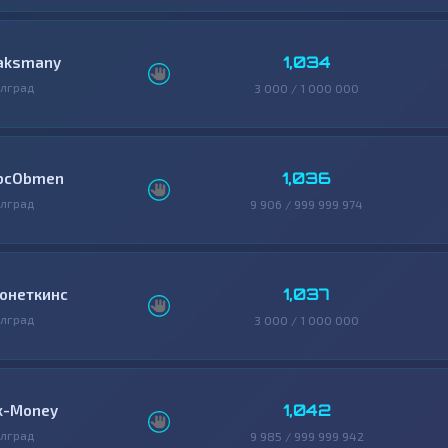
1,034
aksmany
лград
3 000 / 1 000 000
1,036
bcObmen
лград
9 906 / 999 999 974
1,037
онеткинс
лград
3 000 / 1 000 000
1,042
x-Money
лград
9 985 / 999 999 942