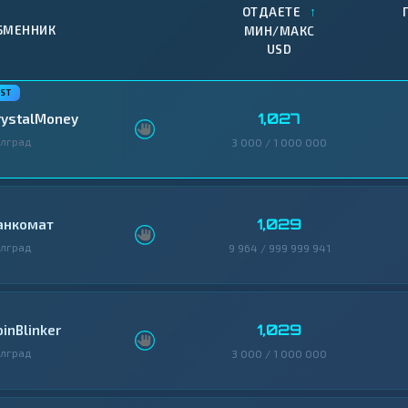
↑
ОТДАЕТЕ
БМЕННИК
МИН/МАКС
USD
1,027
rystalMoney
лград
3 000 / 1 000 000
1,029
анкомат
лград
9 964 / 999 999 941
1,029
oinBlinker
лград
3 000 / 1 000 000