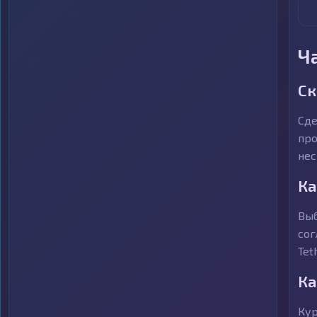
Ч
Ск
Сде
про
нес
Ка
Выб
сог
Tet
Ка
Кур