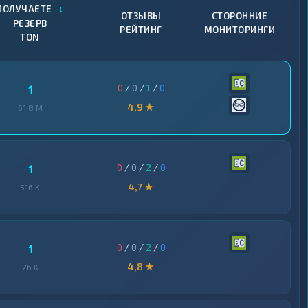
↕
ПОЛУЧАЕТЕ
ОТЗЫВЫ
СТОРОННИЕ
РЕЗЕРВ
РЕЙТИНГ
МОНИТОРИНГИ
TON
0
/
0
/
1
/
0
1
4,9 ★
61,8 M
0
/
0
/
2
/
0
1
4,7 ★
516 K
0
/
0
/
2
/
0
1
4,8 ★
26 K