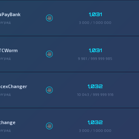
1,031
4PayBank
лград
3 000 / 1 000 000
1,031
TCWorm
лград
9 961 / 999 999 985
1,032
icexChanger
лград
10 043 / 999 999 916
1,032
change
лград
3 000 / 1 000 000