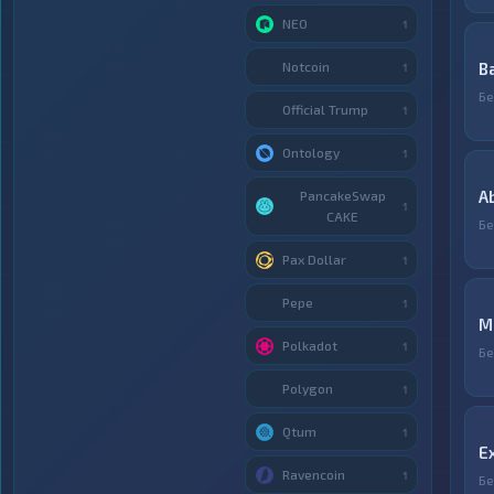
NEO
1
Notcoin
B
1
Бе
Official Trump
1
Ontology
1
A
PancakeSwap
1
CAKE
Бе
Pax Dollar
1
Pepe
1
М
Polkadot
1
Бе
Polygon
1
Qtum
1
E
Ravencoin
1
Бе