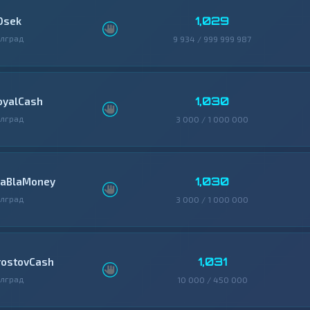
1,029
0sek
лград
9 934 / 999 999 987
1,030
oyalCash
лград
3 000 / 1 000 000
1,030
laBlaMoney
лград
3 000 / 1 000 000
1,031
rostovCash
лград
10 000 / 450 000