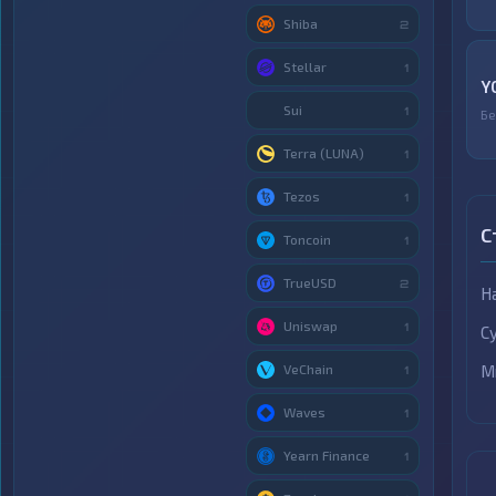
Shiba
2
Stellar
1
Y
Sui
1
Бе
Terra (LUNA)
1
Tezos
1
С
Toncoin
1
TrueUSD
2
Н
Uniswap
1
С
VeChain
М
1
Waves
1
Yearn Finance
1