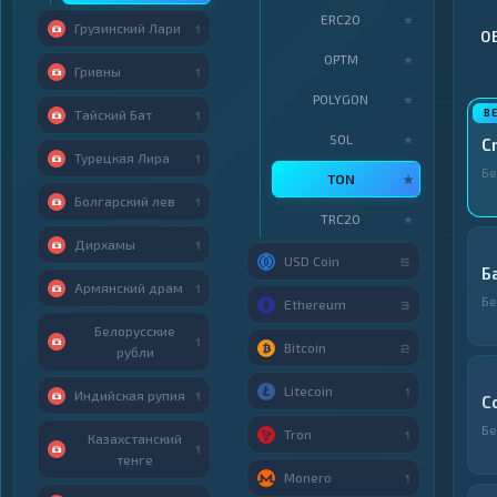
ERC20
★
Грузинский Лари
1
О
OPTM
★
Гривны
1
POLYGON
★
Тайский Бат
1
SOL
★
C
Турецкая Лира
1
Бе
TON
★
Болгарский лев
1
TRC20
★
Дирхамы
1
USD Coin
5
Б
Армянский драм
1
Бе
Ethereum
3
Белорусские
1
Bitcoin
2
рубли
Litecoin
1
Индийская рупия
1
C
Бе
Tron
1
Казахстанский
1
тенге
Monero
1