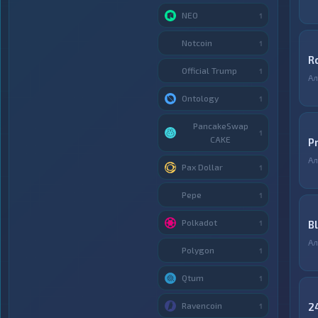
NEO
1
Notcoin
1
R
Official Trump
1
Ал
Ontology
1
PancakeSwap
1
CAKE
P
Ал
Pax Dollar
1
Pepe
1
Polkadot
B
1
Ал
Polygon
1
Qtum
1
Ravencoin
2
1