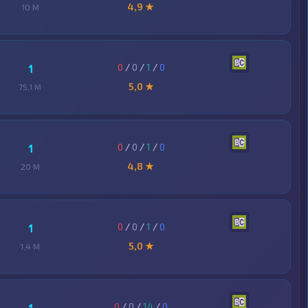
4,9 ★
10 M
0
/
0
/
1
/
0
1
5,0 ★
75,1 M
0
/
0
/
1
/
0
1
4,8 ★
20 M
0
/
0
/
1
/
0
1
5,0 ★
1,4 M
0
/
0
/
14
/
0