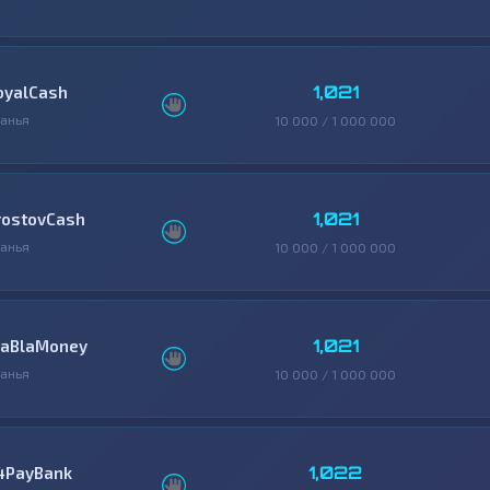
1,021
oyalCash
анья
10 000 / 1 000 000
1,021
rostovCash
анья
10 000 / 1 000 000
1,021
laBlaMoney
анья
10 000 / 1 000 000
1,022
4PayBank