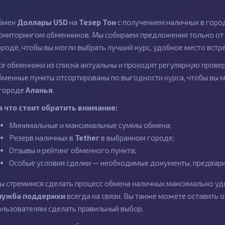
бмен
Доллары USD
на
Тезер Тон
с получением наличных в гор
ониторингом обменников. Мы собираем предложения только от 
ороде, чтобы вы могли выбрать лучший курс, удобное место встр
се обменники из списка актуальны и проходят регулярную провер
бменные пункты отсортированы по выгодности курса, чтобы вы 
 городе
Аланья
.
а что стоит обратить внимание:
Минимальные и максимальные суммы обмена;
Резерв наличных в
Tether
в выбранном городе;
Отзывы и рейтинг обменного пункта;
Особые условия сделки — необходимые документы, предварит
ы стремимся сделать процесс обмена наличных максимально удо
лужба поддержки
всегда на связи. Вы также можете оставить
ользователям сделать правильный выбор.