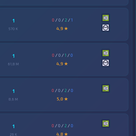
0
/
0
/
2
/
1
1
4,9 ★
570 K
0
/
0
/
1
/
0
1
4,9 ★
61,8 M
0
/
0
/
2
/
0
1
5,0 ★
8,6 M
0
/
0
/
2
/
0
1
4,8 ★
26 K