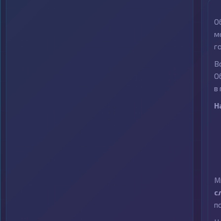
О
м
г
В
О
в
Н
М
с
п