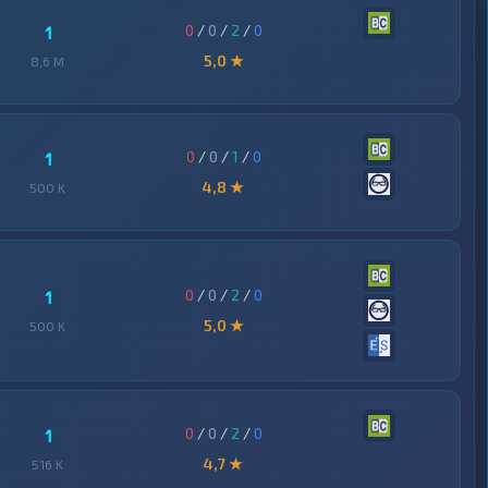
0
/
0
/
2
/
0
1
5,0 ★
8,6 M
0
/
0
/
1
/
0
1
4,8 ★
500 K
0
/
0
/
2
/
0
1
5,0 ★
500 K
0
/
0
/
2
/
0
1
4,7 ★
516 K