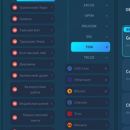
ERC20
★
Грузинский Лари
1
О
OPTM
★
Гривны
1
POLYGON
★
Тайский Бат
1
SOL
★
G
Турецкая Лира
1
Ал
TON
★
Болгарский лев
1
TRC20
★
Дирхамы
1
USD Coin
5
C
Армянский драм
1
Ал
Ethereum
3
Белорусские
1
Bitcoin
2
рубли
Litecoin
1
Индийская рупия
1
C
Ал
Tron
1
Казахстанский
1
тенге
Monero
1