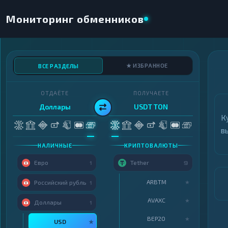
Мониторинг обменников
★ ИЗБРАННОЕ
ВСЕ РАЗДЕЛЫ
ОТДАЁТЕ
ПОЛУЧАЕТЕ
Доллары
USDT TON
К
в
НАЛИЧНЫЕ
КРИПТОВАЛЮТЫ
Евро
Tether
1
9
ARBTM
★
Российский рубль
1
AVAXC
★
Доллары
1
BEP20
★
USD
★