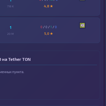
1
4,8 ★
716 K
0
/
0
/
1
/
0
1
5,0 ★
20 M
 на Tether TON
менных пункта.