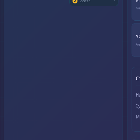
М
Zcash
1
Ал
Y
Ал
С
Н
С
М