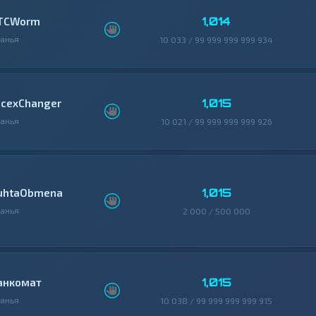
1,014
TCWorm
анья
10 033 / 99 999 999 999 934
1,015
icexChanger
анья
10 021 / 99 999 999 999 926
1,015
uhtaObmena
анья
2 000 / 500 000
1,015
анкомат
анья
10 038 / 99 999 999 999 915