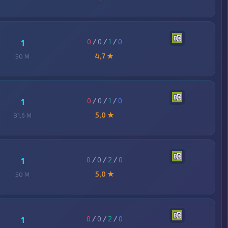
0
/
0
/
1
/
0
1
4,7 ★
50 M
0
/
0
/
1
/
0
1
5,0 ★
81,6 M
0
/
0
/
2
/
0
1
5,0 ★
50 M
0
/
0
/
2
/
0
1