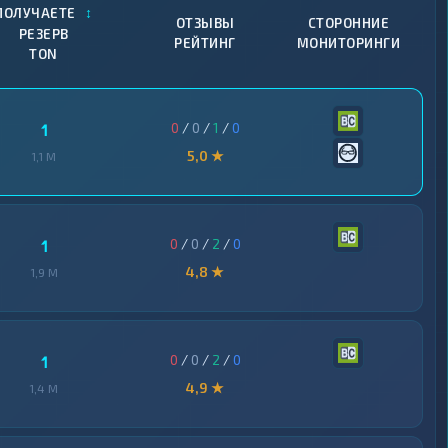
↕
ПОЛУЧАЕТЕ
ОТЗЫВЫ
СТОРОННИЕ
РЕЗЕРВ
РЕЙТИНГ
МОНИТОРИНГИ
TON
0
/
0
/
1
/
0
1
5,0 ★
1,1 M
0
/
0
/
2
/
0
1
4,8 ★
1,9 M
0
/
0
/
2
/
0
1
4,9 ★
1,4 M