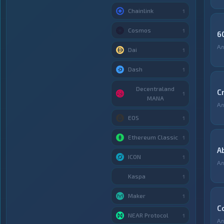
Chainlink
1
Cosmos
1
6
Ал
Dai
1
Dash
1
Decentraland
C
1
MANA
Ал
EOS
1
Ethereum Classic
1
A
ICON
1
Ал
Kaspa
1
Maker
1
C
NEAR Protocol
1
Ал