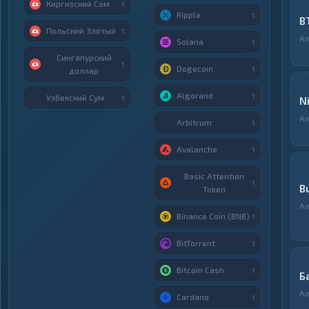
Киргизский Сом
1
Ripple
1
B
Польский Злотый
1
Ал
Solana
1
Сингапурский
1
Dogecoin
1
доллар
Algorand
1
Узбекский Сум
1
N
Ал
Arbitrum
1
Avalanche
1
Basic Attention
1
B
Token
Ал
Binance Coin (BNB)
1
BitTorrent
1
Bitcoin Cash
1
Б
Ал
Cardano
1