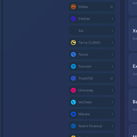
Ал
Shiba
2
Stellar
1
X
Sui
1
Ал
Terra (LUNA)
1
Tezos
1
E
Toncoin
1
Ал
TrueUSD
2
Uniswap
1
B
VeChain
1
Ал
Waves
1
Yearn Finance
1