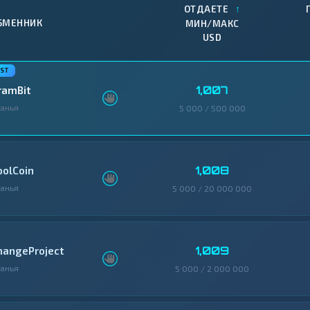
↑
ОТДАЕТЕ
БМЕННИК
МИН/МАКС
USD
1,007
ramBit
анья
5 000 / 500 000
1,008
oolCoin
анья
5 000 / 20 000 000
1,009
hangeProject
анья
5 000 / 2 000 000