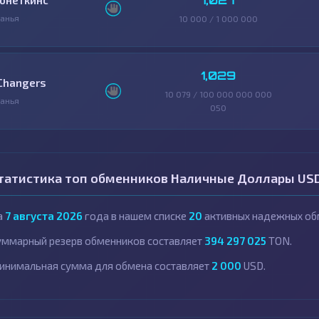
1,027
онеткинс
анья
10 000 / 1 000 000
1,029
Changers
10 079 / 100 000 000 000
анья
050
татистика топ обменников Наличные Доллары USD
а
7 августа 2026
года в нашем списке
20
активных надежных об
уммарный резерв обменников составляет
394 297 025
TON.
инимальная сумма для обмена составляет
2 000
USD.