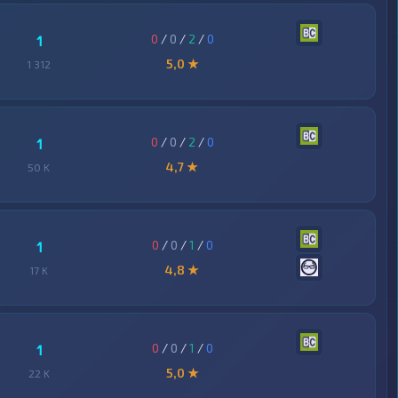
0
/
0
/
2
/
0
1
5,0 ★
1 312
0
/
0
/
2
/
0
1
4,7 ★
50 K
0
/
0
/
1
/
0
1
4,8 ★
17 K
0
/
0
/
1
/
0
1
5,0 ★
22 K