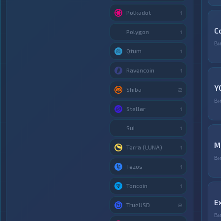
Polkadot
1
C
Polygon
1
В
Qtum
1
Ravencoin
1
Y
Shiba
2
В
Stellar
1
Sui
1
М
Terra (LUNA)
1
В
Tezos
1
Toncoin
1
E
TrueUSD
2
В