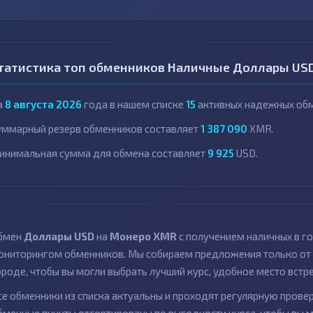
татистика топ обменников Наличные Доллары US
а
8 августа 2026
года в нашем списке
15
активных надежных обм
уммарный резерв обменников составляет
1 387 090
XMR.
инимальная сумма для обмена составляет
9 925
USD.
бмен
Доллары USD
на
Монеро XMR
с получением наличных в г
ониторингом обменников. Мы собираем предложения только от 
ороде, чтобы вы могли выбрать лучший курс, удобное место встр
се обменники из списка актуальны и проходят регулярную провер