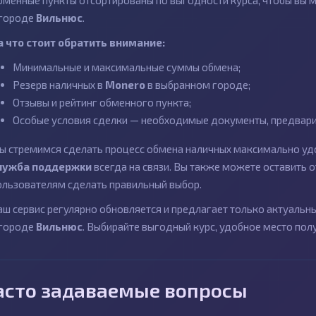
бменные пункты отсортированы по выгодности курса, чтобы вы 
 городе
Вильнюс
.
а что стоит обратить внимание:
Минимальные и максимальные суммы обмена;
Резерв наличных в
Monero
в выбранном городе;
Отзывы и рейтинг обменного пункта;
Особые условия сделки — необходимые документы, предварит
ы стремимся сделать процесс обмена наличных максимально удо
лужба поддержки
всегда на связи. Вы также можете оставить
ользователям сделать правильный выбор.
аш сервис регулярно обновляется и предлагает только актуаль
 городе
Вильнюс
. Выбирайте выгодный курс, удобное место пол
асто задаваемые вопросы