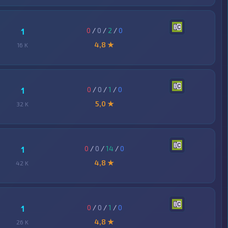
0
/
0
/
2
/
0
1
4,8 ★
16 K
0
/
0
/
1
/
0
1
5,0 ★
32 K
0
/
0
/
14
/
0
1
4,8 ★
42 K
0
/
0
/
1
/
0
1
4,8 ★
26 K