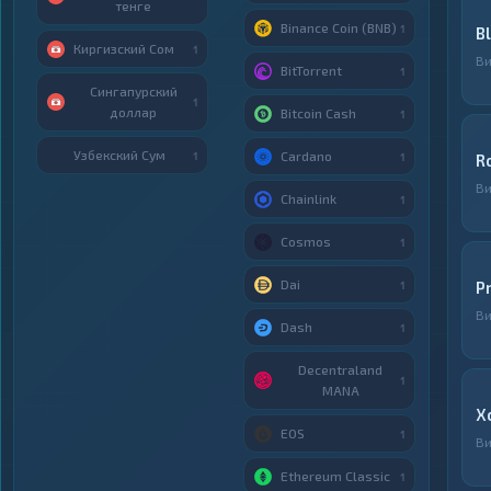
тенге
Binance Coin (BNB)
1
B
Киргизский Сом
1
В
BitTorrent
1
Сингапурский
1
доллар
Bitcoin Cash
1
Узбекский Сум
Cardano
1
1
R
В
Chainlink
1
Cosmos
1
Dai
P
1
В
Dash
1
Decentraland
1
MANA
X
EOS
1
В
Ethereum Classic
1