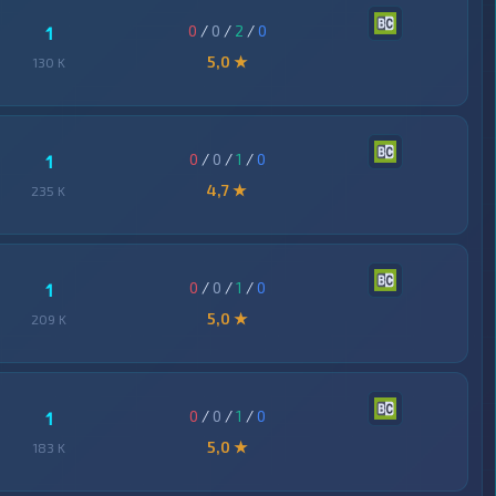
0
/
0
/
2
/
0
1
5,0 ★
130 K
0
/
0
/
1
/
0
1
4,7 ★
235 K
0
/
0
/
1
/
0
1
5,0 ★
209 K
0
/
0
/
1
/
0
1
5,0 ★
183 K