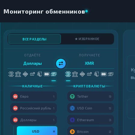
Мониторинг обменников
★ ИЗБРАННОЕ
ВСЕ РАЗДЕЛЫ
ОТДАЁТЕ
ПОЛУЧАЕТЕ
Доллары
XMR
К
в
НАЛИЧНЫЕ
КРИПТОВАЛЮТЫ
Евро
Tether
1
9
Российский рубль
USD Coin
1
5
Доллары
Ethereum
1
3
USD
★
Bitcoin
2