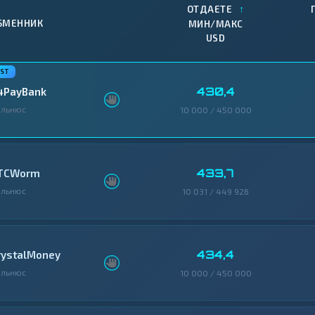
↑
ОТДАЕТЕ
БМЕННИК
МИН/МАКС
USD
430,4
4PayBank
ильнюс
10 000 / 450 000
433,7
TCWorm
ильнюс
10 031 / 449 926
434,4
rystalMoney
ильнюс
10 000 / 450 000