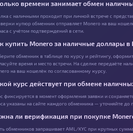
олько времени занимает обмен наличны
лка с наличными проходит при личной встрече с предст
верки купюр обменник отправляет Monero на ваш кошелё
часа с учётом подтверждений в сети.
к купить Monero за наличные доллары в
ерите обменник в таблице по курсу и рейтингу, оформит
ласуйте время и место встречи. На сделке передаёте на
ero на ваш кошелёк по согласованному курсу.
кой курс действует при обмене наличны
с фиксируется в момент оформления заявки и сохраняетс
са указаны на сайте каждого обменника — уточняйте до п
жна ли верификация при покупке Moner
ть обменников запрашивает AML/KYC при крупных сумма