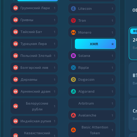
Грузинский Лари
1
Litecoin
1
О
Гривны
1
Tron
1
Тайский Бат
1
Monero
1
2
Турецкая Лира
XMR
1
★
В
Польский Злотый
Solana
1
1
Болгарский лев
Ripple
1
1
B
Дирхамы
Dogecoin
1
1
В
Армянский драм
Algorand
1
1
Белорусские
Arbitrum
1
1
рубли
C
Avalanche
1
В
Индийская рупия
1
Basic Attention
1
Казахстанский
Token
1