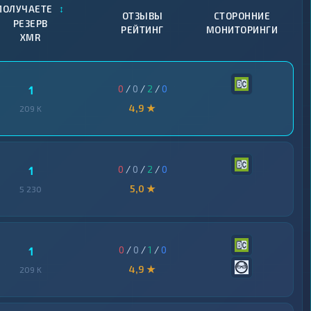
↕
ПОЛУЧАЕТЕ
ОТЗЫВЫ
СТОРОННИЕ
РЕЗЕРВ
РЕЙТИНГ
МОНИТОРИНГИ
XMR
0
/
0
/
2
/
0
1
4,9 ★
209 K
0
/
0
/
2
/
0
1
5,0 ★
5 230
0
/
0
/
1
/
0
1
4,9 ★
209 K