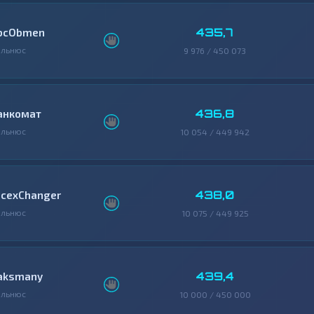
435,7
bcObmen
ильнюс
9 976 / 450 073
436,8
анкомат
ильнюс
10 054 / 449 942
438,0
icexChanger
ильнюс
10 075 / 449 925
439,4
aksmany
ильнюс
10 000 / 450 000