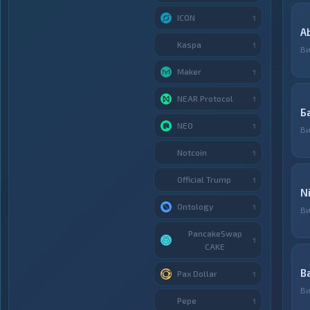
ICON
1
A
Kaspa
1
В
Maker
1
NEAR Protocol
1
Б
NEO
1
В
Notcoin
1
Official Trump
1
N
Ontology
1
В
PancakeSwap
1
CAKE
B
Pax Dollar
1
В
Pepe
1