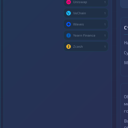
Uniswap
1
VeChain
1
Waves
1
С
Yearn Finance
1
Н
Zcash
1
С
М
О
м
г
В