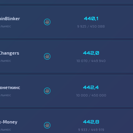
440,1
oinBlinker
ильнюс
9 925 / 450 088
442,0
Changers
ильнюс
10 070 / 449 940
442,4
онеткинс
ильнюс
10 000 / 450 000
442,8
x-Money
ильнюс
9 933 / 449 919