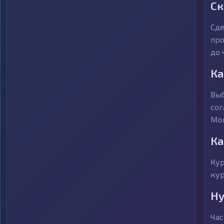
Ск
Сде
про
до 
Ка
Выб
сог
Mon
Ка
Кур
кур
Ну
Час