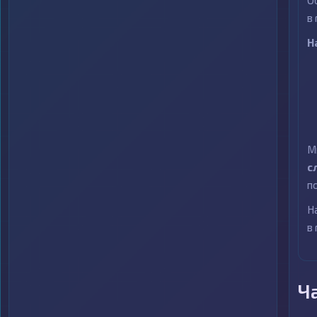
О
в
Н
М
с
п
Н
в
Ч